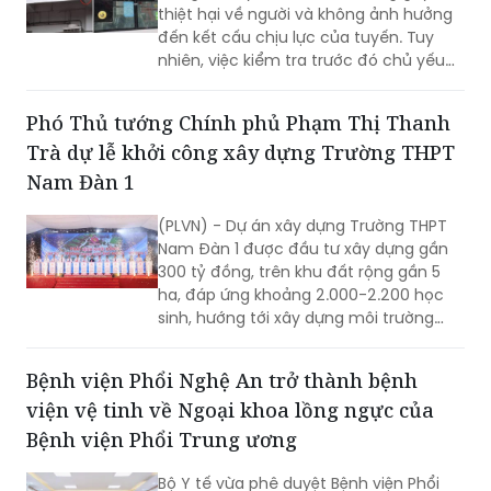
thiệt hại về người và không ảnh hưởng
đến kết cấu chịu lực của tuyến. Tuy
nhiên, việc kiểm tra trước đó chủ yếu
được thực hiện trực quan, bằng mắt
thường theo chu kỳ, trong khi một số
Phó Thủ tướng Chính phủ Phạm Thị Thanh
hạng mục chưa được đánh giá chuyên
Trà dự lễ khởi công xây dựng Trường THPT
sâu bằng máy móc, thiết bị chuyên
dụng. Sau nhiều lần đôn đốc và kết quả
Nam Đàn 1
kiểm định chậm so với yêu cầu, Công
ty TNHH MTV Đường sắt Hà Nội đã lập
(PLVN) - Dự án xây dựng Trường THPT
phương án rà soát, sửa chữa tại 12 nhà
Nam Đàn 1 được đầu tư xây dựng gần
ga với kinh phí dự toán hơn 1,1 tỷ đồng.
300 tỷ đồng, trên khu đất rộng gần 5
ha, đáp ứng khoảng 2.000-2.200 học
sinh, hướng tới xây dựng môi trường
học tập, rèn luyện toàn diện, nuôi
dưỡng tri thức, sáng tạo và những giá
Bệnh viện Phổi Nghệ An trở thành bệnh
trị nhân văn.
viện vệ tinh về Ngoại khoa lồng ngực của
Bệnh viện Phổi Trung ương
Bộ Y tế vừa phê duyệt Bệnh viện Phổi