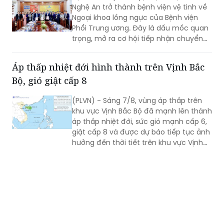
Nghệ An trở thành bệnh viện vệ tinh về
Ngoại khoa lồng ngực của Bệnh viện
Phổi Trung ương. Đây là dấu mốc quan
trọng, mở ra cơ hội tiếp nhận chuyển
giao kỹ thuật chuyên sâu, nâng cao
năng lực điều trị các bệnh lý lồng ngực
Áp thấp nhiệt đới hình thành trên Vịnh Bắc
ngay tại Nghệ An.
Bộ, gió giật cấp 8
(PLVN) - Sáng 7/8, vùng áp thấp trên
khu vực Vịnh Bắc Bộ đã mạnh lên thành
áp thấp nhiệt đới, sức gió mạnh cấp 6,
giật cấp 8 và được dự báo tiếp tục ảnh
hưởng đến thời tiết trên khu vực Vịnh
Bắc Bộ trong những giờ tới.