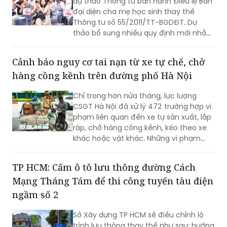
dự thảo Thông tư ban hành Điều lệ Ban
an toàn trong nền kinh tế tuần hoàn.
đại diện cha mẹ học sinh thay thế
Thông tư số 55/2011/TT-BGDĐT. Dự
thảo bổ sung nhiều quy định mới nhằm
tăng cường phối hợp giữa gia đình và
nhà trường, đồng thời siết chặt hoạt
Cảnh báo nguy cơ tai nạn từ xe tự chế, chở
động của Ban đại diện, ngăn chặn tình
hàng cồng kềnh trên đường phố Hà Nội
trạng lạm thu, ép buộc đóng góp và
lạm dụng danh nghĩa phụ huynh.
Chỉ trong hơn nửa tháng, lực lượng
CSGT Hà Nội đã xử lý 472 trường hợp vi
phạm liên quan đến xe tự sản xuất, lắp
ráp, chở hàng cồng kềnh, kéo theo xe
khác hoặc vật khác. Những vi phạm
này tiềm ẩn nguy cơ xảy ra tai nạn giao
thông, đặc biệt khi lưu thông trên các
TP HCM: Cấm ô tô lưu thông đường Cách
tuyến đường có mật độ phương tiện
Mạng Tháng Tám để thi công tuyến tàu điện
cao.
ngầm số 2
Sở Xây dựng TP HCM sẽ điều chỉnh lộ
trình lưu thông thay thế như sau: hướng