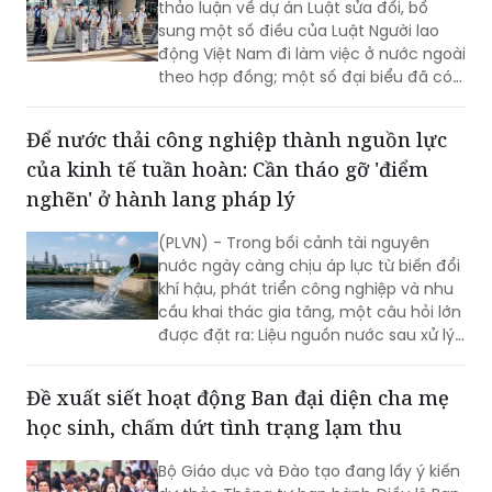
thảo luận về dự án Luật sửa đổi, bổ
sung một số điều của Luật Người lao
động Việt Nam đi làm việc ở nước ngoài
theo hợp đồng; một số đại biểu đã có ý
tưởng thú vị, thiết thực khi đề xuất phát
huy giá trị, năng lực của người đi xuất
Để nước thải công nghiệp thành nguồn lực
khẩu lao động (XKLĐ).
của kinh tế tuần hoàn: Cần tháo gỡ 'điểm
nghẽn' ở hành lang pháp lý
(PLVN) - Trong bối cảnh tài nguyên
nước ngày càng chịu áp lực từ biến đổi
khí hậu, phát triển công nghiệp và nhu
cầu khai thác gia tăng, một câu hỏi lớn
được đặt ra: Liệu nguồn nước sau xử lý
có thể tiếp tục tạo ra giá trị thay vì kết
thúc hành trình ở cửa xả? Bên cạnh
Đề xuất siết hoạt động Ban đại diện cha mẹ
công nghệ, điều cần thiết hơn hết là
học sinh, chấm dứt tình trạng lạm thu
một hành lang pháp lý đủ rõ ràng và
đồng bộ, tạo nền tảng cho nước tái
Bộ Giáo dục và Đào tạo đang lấy ý kiến
chế được quản lý, lưu thông và sử dụng