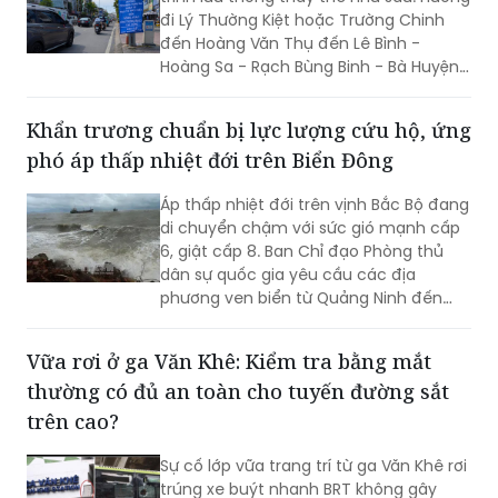
đi Lý Thường Kiệt hoặc Trường Chinh
đến Hoàng Văn Thụ đến Lê Bình -
Hoàng Sa - Rạch Bùng Binh - Bà Huyện
Thanh Quan - Võ Thị Sáu - 3 Tháng 2.
Khẩn trương chuẩn bị lực lượng cứu hộ, ứng
phó áp thấp nhiệt đới trên Biển Đông
Áp thấp nhiệt đới trên vịnh Bắc Bộ đang
di chuyển chậm với sức gió mạnh cấp
6, giật cấp 8. Ban Chỉ đạo Phòng thủ
dân sự quốc gia yêu cầu các địa
phương ven biển từ Quảng Ninh đến
Quảng Trị quản lý chặt tàu thuyền, chủ
động các phương án ứng phó và sẵn
Vữa rơi ở ga Văn Khê: Kiểm tra bằng mắt
sàng lực lượng, phương tiện cứu hộ, cứu
thường có đủ an toàn cho tuyến đường sắt
nạn...
trên cao?
Sự cố lớp vữa trang trí từ ga Văn Khê rơi
trúng xe buýt nhanh BRT không gây