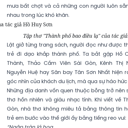
mưa bất chợt và cả những con người luôn sẵn 
nhau trong lúc khó khăn.
Tập thơ "Thành phố bao điều lạ" của tác gi
Lật giở từng trang sách, người đọc như được 
trẻ đi dạo khắp thành phố. Ta bắt gặp Hồ 
Thành, Thảo Cầm Viên Sài Gòn, Kênh Thị 
Nguyễn Huệ hay Sân bay Tân Sơn Nhất hiện r
góc nhìn của khách du lịch, mà qua sự háo hức 
Những địa danh vốn quen thuộc bỗng trở nên s
thơ hồn nhiên và giàu nhạc tính. Khi viết về
Gòn, nhà thơ không miêu tả bằng thông tin ha
trẻ em bước vào thế giới ấy bằng tiếng reo vui:
“Ngập tràn lá hoa