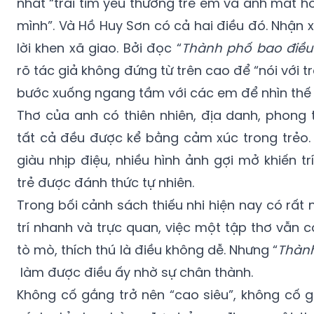
nhất “trái tim yêu thương trẻ em và ánh mắt h
mình”. Và Hồ Huy Sơn có cả hai điều đó. Nhận 
lời khen xã giao. Bởi đọc “
Thành phố bao điều 
rõ tác giả không đứng từ trên cao để “nói với t
bước xuống ngang tầm với các em để nhìn thế g
Thơ của anh có thiên nhiên, địa danh, phong t
tất cả đều được kể bằng cảm xúc trong trẻo. 
giàu nhịp điệu, nhiều hình ảnh gợi mở khiến t
trẻ được đánh thức tự nhiên.
Trong bối cảnh sách thiếu nhi hiện nay có rất n
trí nhanh và trực quan, việc một tập thơ vẫn c
tò mò, thích thú là điều không dễ. Nhưng “
Thành
làm được điều ấy nhờ sự chân thành.
Không cố gắng trở nên “cao siêu”, không cố 