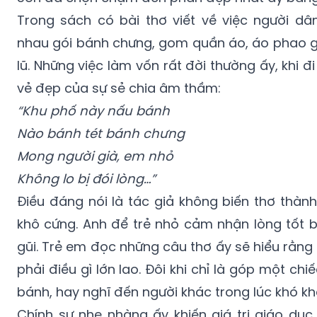
Trong sách có bài thơ viết về việc người d
nhau gói bánh chưng, gom quần áo, áo phao 
lũ. Những việc làm vốn rất đời thường ấy, khi đ
vẻ đẹp của sự sẻ chia âm thầm:
“Khu phố này nấu bánh
Nào bánh tét bánh chưng
Mong người già, em nhỏ
Không lo bị đói lòng…”
Điều đáng nói là tác giả không biến thơ thàn
khô cứng. Anh để trẻ nhỏ cảm nhận lòng tốt 
gũi. Trẻ em đọc những câu thơ ấy sẽ hiểu rằn
phải điều gì lớn lao. Đôi khi chỉ là góp một ch
bánh, hay nghĩ đến người khác trong lúc khó kh
Chính sự nhẹ nhàng ấy khiến giá trị giáo dục