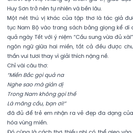
Huy Sơn trở nên tự nhiên và bền lâu.
Một nét thú vị khác của tập thơ là tác giả đ
tục Nam Bộ vào trang sách bằng giọng kể dí
quả ngày Tết với ý niệm “Cầu sung vừa đủ xài”
ngôn ngữ giữa hai miền, tất cả đều được chu
thần vui tươi thay vì giải thích nặng nề.
Chỉ vài câu thơ:
“Miền Bắc gọi quả na
Nghe sao mà giản dị
Trong Nam không gọi thế
Là mãng cầu, bạn ơi!”
đã đủ để trẻ em nhận ra vẻ đẹp đa dạng của 
hóa vùng miền.
Đó cũng là cách thơ thiếu nhi có thể gieo vào