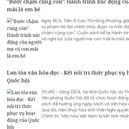
"Bước chậm cùng con": Hành trình xúc động củ
mãi là em bé
Ngày 18/4, Tiến Sĩ Cao Thị Hồng Phương, giảng viên trường Đại học
sư phạm Hà Nội chính thức được ra mắt độ
chậm cùng con". Cuốn sách kể lại hành tr
và nghị lực của người mẹ con mãi là
Lan tỏa văn hóa đọc - Kết nối tri thức phục vụ
Quốc hội
(PLVN) - Sáng 20/4, tại Nhà Quốc hội, Vụ Th
Văn phòng Quốc hội đã tổ chức hoạt động t
sách để hưởng ứng ngày Sách và Văn hóa 
Qua đó, hiện thực hóa tinh thần Nghị quy
Chính trị: “Văn hóa Việt Nam là kết tinh nhữ
dân tộc trong tiến trình hàng nghìn năm d
là nguồn lực nội sinh quan trọng hun đúc trí