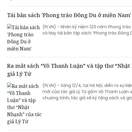
phách và bản lĩnh con người Việt Nam”.
Tái bản sách 'Phong trào Đông Du ở miền Nam'
(PLVN) - Nhân kỷ niệm 120 năm Phong trào
và Nay tái bản tập sách “Phong trào Đông 
Ra mắt sách “Vô Thanh Luận” và tập thơ “Nhặt
giả Lý Tứ
(PLVN) - Sáng 12/4, tại Hà Nội, diễn ra sự k
mới của tác giả Lý Tứ gồm Vô Thanh Luận v
chương trình, tác giả sẽ ký tặng sách và gi