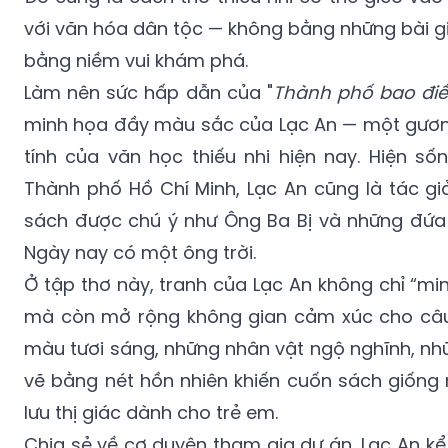
với văn hóa dân tộc — không bằng những bài g
bằng niềm vui khám phá.
Làm nên sức hấp dẫn của "
Thành phố bao điề
minh họa đầy màu sắc của Lạc An — một gươn
tính của văn học thiếu nhi hiện nay. Hiện số
Thành phố Hồ Chí Minh, Lạc An cũng là tác g
sách được chú ý như Ông Ba Bị và những đứa
Ngày nay có một ông trời.
Ở tập thơ này, tranh của Lạc An không chỉ “m
mà còn mở rộng không gian cảm xúc cho câ
màu tươi sáng, những nhân vật ngộ nghĩnh, n
vẽ bằng nét hồn nhiên khiến cuốn sách giống
lưu thị giác dành cho trẻ em.
Chia sẻ về cơ duyên tham gia dự án, Lạc An kể