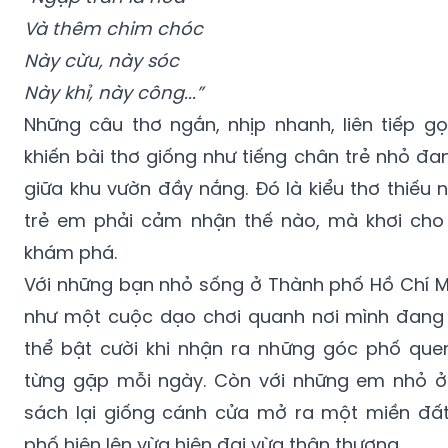
Và thêm chim chóc
Này cừu, này sóc
Này khỉ, này công...”
Những câu thơ ngắn, nhịp nhanh, liên tiếp gọ
khiến bài thơ giống như tiếng chân trẻ nhỏ đ
giữa khu vườn đầy nắng. Đó là kiểu thơ thiếu 
trẻ em phải cảm nhận thế nào, mà khơi cho
khám phá.
Với những bạn nhỏ sống ở Thành phố Hồ Chí Mi
như một cuộc dạo chơi quanh nơi mình đang
thể bật cười khi nhận ra những góc phố que
từng gặp mỗi ngày. Còn với những em nhỏ ở
sách lại giống cánh cửa mở ra một miền đất
phố hiện lên vừa hiện đại vừa thân thương.