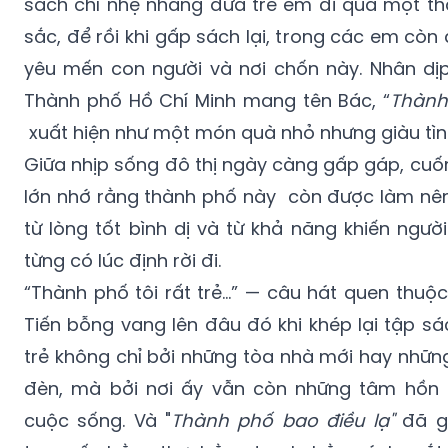
sách chỉ nhẹ nhàng đưa trẻ em đi qua một t
sắc, để rồi khi gấp sách lại, trong các em còn
yêu mến con người và nơi chốn này. Nhân dị
Thành phố Hồ Chí Minh mang tên Bác, “
Thành
xuất hiện như một món quà nhỏ nhưng giàu tì
Giữa nhịp sống đô thị ngày càng gấp gáp, cuố
lớn nhớ rằng thành phố này còn được làm nên 
từ lòng tốt bình dị và từ khả năng khiến ngườ
từng có lúc định rời đi.
“Thành phố tôi rất trẻ…” — câu hát quen thuộ
Tiến bỗng vang lên đâu đó khi khép lại tập s
trẻ không chỉ bởi những tòa nhà mới hay nhữ
đèn, mà bởi nơi ấy vẫn còn những tâm hồn b
cuộc sống. Và "
Thành phố bao điều lạ"
đã gi