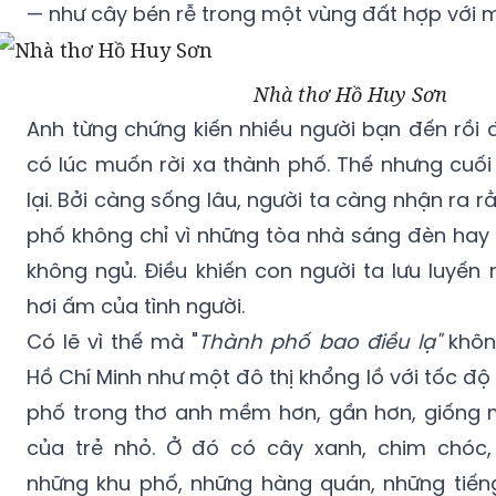
— như cây bén rễ trong một vùng đất hợp với m
Nhà thơ Hồ Huy Sơn
Anh từng chứng kiến nhiều người bạn đến rồi 
có lúc muốn rời xa thành phố. Thế nhưng cuối
lại. Bởi càng sống lâu, người ta càng nhận ra 
phố không chỉ vì những tòa nhà sáng đèn ha
không ngủ. Điều khiến con người ta lưu luyến 
hơi ấm của tình người.
Có lẽ vì thế mà "
Thành phố bao điều lạ"
khôn
Hồ Chí Minh như một đô thị khổng lồ với tốc độ
phố trong thơ anh mềm hơn, gần hơn, giống 
của trẻ nhỏ. Ở đó có cây xanh, chim chóc,
những khu phố, những hàng quán, những tiến