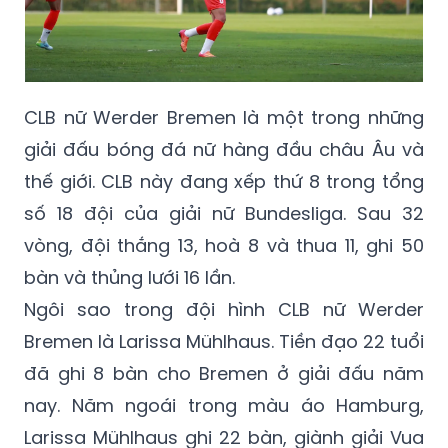
CLB nữ Werder Bremen là một trong những
giải đấu bóng đá nữ hàng đầu châu Âu và
thế giới. CLB này đang xếp thứ 8 trong tổng
số 18 đội của giải nữ Bundesliga. Sau 32
vòng, đội thắng 13, hoà 8 và thua 11, ghi 50
bàn và thủng lưới 16 lần.
Ngôi sao trong đội hình CLB nữ Werder
Bremen là Larissa Mühlhaus. Tiền đạo 22 tuổi
đã ghi 8 bàn cho Bremen ở giải đấu năm
nay. Năm ngoái trong màu áo Hamburg,
Larissa Mühlhaus ghi 22 bàn, giành giải Vua