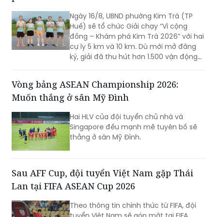
Ngày 16/8, UBND phường Kim Trà (TP
Huế) sẽ tổ chức Giải chạy “Vì cộng
đồng – Khám phá Kim Trà 2026” với hai
cự ly 5 km và 10 km. Dù mới mở đăng
ký, giải đã thu hút hơn 1.500 vận động
viên trong và ngoài địa phương tham
gia, cho thấy sức hút của một sự kiện
Vòng bảng ASEAN Championship 2026:
thể thao mang đậm bản sắc quê
Muốn thắng ở sân Mỹ Đình
hương.
Hai HLV của đội tuyển chủ nhà và
Singapore đều mạnh mẽ tuyên bố sẽ
thắng ở sân Mỹ Đình.
Sau AFF Cup, đội tuyển Việt Nam gặp Thái
Lan tại FIFA ASEAN Cup 2026
Theo thông tin chính thức từ FIFA, đội
tuyển Việt Nam sẽ góp mặt tại FIFA