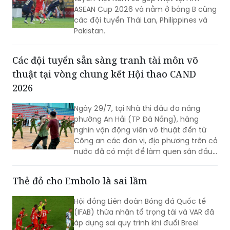
ASEAN Cup 2026 và nằm ở bảng B cùng
các đội tuyển Thái Lan, Philippines và
Pakistan.
Các đội tuyển sẵn sàng tranh tài môn võ
thuật tại vòng chung kết Hội thao CAND
2026
Ngày 29/7, tại Nhà thi đấu đa năng
phường An Hải (TP Đà Nẵng), hàng
nghìn vận động viên võ thuật đến từ
Công an các đơn vị, địa phương trên cả
nước đã có mặt để làm quen sân đấu,
rà soát kỹ thuật và hoàn thiện những
khâu chuẩn bị cuối cùng trước khi bước
Thẻ đỏ cho Embolo là sai lầm
vào thi đấu tại Vòng Chung kết Hội thao
quân sự, võ thuật và thể thao Công an
Hội đồng Liên đoàn Bóng đá Quốc tế
nhân dân (CAND)năm 2026.
(IFAB) thừa nhận tổ trọng tài và VAR đã
áp dụng sai quy trình khi đuổi Breel