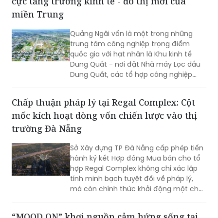
cực tăng trưởng kinh tế - đô thị mới của
miền Trung
Quảng Ngãi vốn là một trong những
trung tâm công nghiệp trọng điểm
quốc gia với hạt nhân là Khu kinh tế
Dung Quất - nơi đặt Nhà máy Lọc dầu
Dung Quất, các tổ hợp công nghiệp
nặng, cảng biển nước sâu và hệ sinh
thái logistics quy mô lớn.
Chấp thuận pháp lý tại Regal Complex: Cột
mốc kích hoạt dòng vốn chiến lược vào thị
trường Đà Nẵng
Sở Xây dựng TP Đà Nẵng cấp phép tiến
hành ký kết Hợp đồng Mua bán cho tổ
hợp Regal Complex không chỉ xác lập
tính minh bạch tuyệt đối về pháp lý,
mà còn chính thức khởi động một chu
kỳ luân chuyển vốn chiến lược đối với
phân khúc bất động sản hạng sang tại
“MOOD ON” khơi nguồn cảm hứng sống tại