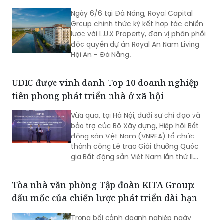
Ngày 6/6 tại Đà Nẵng, Royal Capital
Group chính thức ký kết hợp tác chiến
lược với L.U.X Property, đơn vị phân phối
độc quyền dự án Royal An Nam Living
Hội An - Đà Nẵng.
UDIC được vinh danh Top 10 doanh nghiệp
tiên phong phát triển nhà ở xã hội
Vừa qua, tại Hà Nội, dưới sự chỉ đạo và
bảo trợ của Bộ Xây dựng, Hiệp hội Bất
động sản Việt Nam (VNREA) tổ chức
thành công Lễ trao Giải thưởng Quốc
gia Bất động sản Việt Nam lần thứ II.
Các doanh nghiệp, dự án tiêu biểu đã
được vinh danh tại 12 hạng mục, khép
Tòa nhà văn phòng Tập đoàn KITA Group:
lại một mùa giải quy mô, chuyên
dấu mốc của chiến lược phát triển dài hạn
nghiệp và giàu sức lan tỏa; đồng thời
mở ra những tiêu chuẩn mới, động lực
Trong bối cảnh doanh nghiệp ngày
mới cho thị trường bất động sản Việt