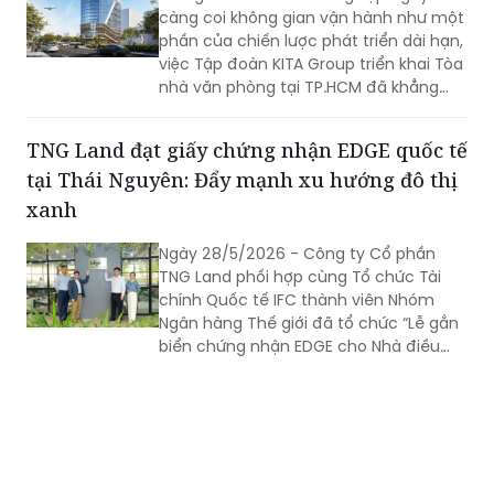
càng coi không gian vận hành như một
Nam trong kỷ nguyên vươn mình của
phần của chiến lược phát triển dài hạn,
đất nước.
việc Tập đoàn KITA Group triển khai Tòa
nhà văn phòng tại TP.HCM đã khẳng
định cho sự tăng trưởng mạnh mẽ và
bền vững của Tập đoàn trong giai đoạn
TNG Land đạt giấy chứng nhận EDGE quốc tế
hiện nay.
tại Thái Nguyên: Đẩy mạnh xu hướng đô thị
xanh
Ngày 28/5/2026 - Công ty Cổ phần
TNG Land phối hợp cùng Tổ chức Tài
chính Quốc tế IFC thành viên Nhóm
Ngân hàng Thế giới đã tổ chức “Lễ gắn
biển chứng nhận EDGE cho Nhà điều
hành TNG Sơn Cẩm và Lễ trao chứng
nhận EDGE giai đoạn thiết kế cho Dự án
Homie City”. Các chứng nhận được
thực hiện bởi SGS – đơn vị đánh giá
quốc tế độc lập thuộc hệ thống EDGE
toàn cầu