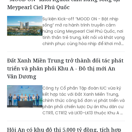
miền Trung.
Meypearl Ciel Phú Quốc
Sự kiện Kick-off “MOOD ON - Bật nhịp
sống” mở ra hành trình truyền cảm
hứng cùng Meypearl Ciel Phú Quốc, nơi
tinh thần trẻ trung, kết nối và khát vọng
chinh phục cùng hòa nhịp để khơi mở
Miền sống mới của công dân toàn cầu
tại trung tâm đảo Ngọc.
Đất Xanh Miền Trung trở thành đối tác phát
triển và phân phối Khu A - Đô thị mới An
Vân Dương
Công ty Cổ phần Tập đoàn IUC vừa ký
kết hợp tác với Đất Xanh Miền Trung,
chính thức công bố đơn vị phát triển và
phân phối chiến lược Dự án Khu dân cư
CTR11, CTR12 và LK10–LK13 thuộc Khu A –
Đô thị mới An Vân Dương (tên thương
mại:Gardenia Huế)
Hội An có khu đô thị 5.000 tỷ đồng, tích hợp