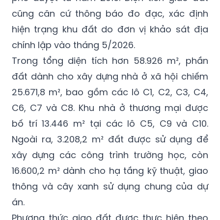
cũng căn cứ thông báo đo đạc, xác định
hiện trạng khu đất do đơn vị khảo sát địa
chính lập vào tháng 5/2026.
Trong tổng diện tích hơn 58.926 m², phần
đất dành cho xây dựng nhà ở xã hội chiếm
25.671,8 m², bao gồm các lô C1, C2, C3, C4,
C6, C7 và C8. Khu nhà ở thương mại được
bố trí 13.446 m² tại các lô C5, C9 và C10.
Ngoài ra, 3.208,2 m² đất được sử dụng để
xây dựng các công trình trường học, còn
16.600,2 m² dành cho hạ tầng kỹ thuật, giao
thông và cây xanh sử dụng chung của dự
án.
Phương thức giao đất được thực hiện theo