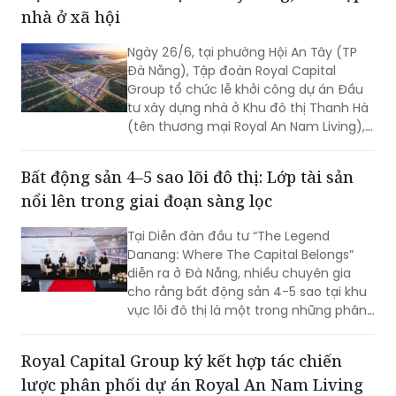
nhà ở xã hội
Ngày 26/6, tại phường Hội An Tây (TP
Đà Nẵng), Tập đoàn Royal Capital
Group tổ chức lễ khởi công dự án Đầu
tư xây dựng nhà ở Khu đô thị Thanh Hà
(tên thương mại Royal An Nam Living),
giai đoạn 2, 3 và 4.
Bất động sản 4–5 sao lõi đô thị: Lớp tài sản
nổi lên trong giai đoạn sàng lọc
Tại Diễn đàn đầu tư “The Legend
Danang: Where The Capital Belongs”
diễn ra ở Đà Nẵng, nhiều chuyên gia
cho rằng bất động sản 4-5 sao tại khu
vực lõi đô thị là một trong những phân
khúc hiếm hoi có thể đáp ứng đồng
thời yêu cầu bảo toàn giá trị và khai
Royal Capital Group ký kết hợp tác chiến
thác hiệu quả trong chu kỳ sàng lọc
lược phân phối dự án Royal An Nam Living
hiện nay.