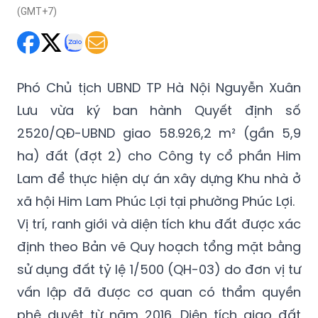
(GMT+7)
Phó Chủ tịch UBND TP Hà Nội Nguyễn Xuân
Lưu vừa ký ban hành Quyết định số
2520/QĐ-UBND giao 58.926,2 m² (gần 5,9
ha) đất (đợt 2) cho Công ty cổ phần Him
Lam để thực hiện dự án xây dựng Khu nhà ở
xã hội Him Lam Phúc Lợi tại phường Phúc Lợi.
Vị trí, ranh giới và diện tích khu đất được xác
định theo Bản vẽ Quy hoạch tổng mặt bằng
sử dụng đất tỷ lệ 1/500 (QH-03) do đơn vị tư
vấn lập đã được cơ quan có thẩm quyền
phê duyệt từ năm 2016. Diện tích giao đất