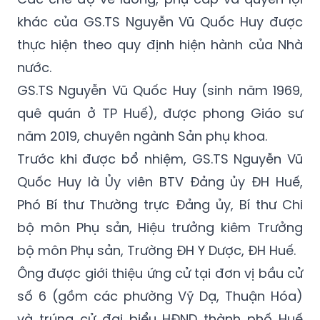
khác của GS.TS Nguyễn Vũ Quốc Huy được
thực hiện theo quy định hiện hành của Nhà
nước.
GS.TS Nguyễn Vũ Quốc Huy (sinh năm 1969,
quê quán ở TP Huế), được phong Giáo sư
năm 2019, chuyên ngành Sản phụ khoa.
Trước khi được bổ nhiệm, GS.TS Nguyễn Vũ
Quốc Huy là Ủy viên BTV Đảng ủy ĐH Huế,
Phó Bí thư Thường trực Đảng ủy, Bí thư Chi
bộ môn Phụ sản, Hiệu trưởng kiêm Trưởng
bộ môn Phụ sản, Trường ĐH Y Dược, ĐH Huế.
Ông được giới thiệu ứng cử tại đơn vị bầu cử
số 6 (gồm các phường Vỹ Dạ, Thuận Hóa)
và trúng cử đại biểu HĐND thành phố Huế