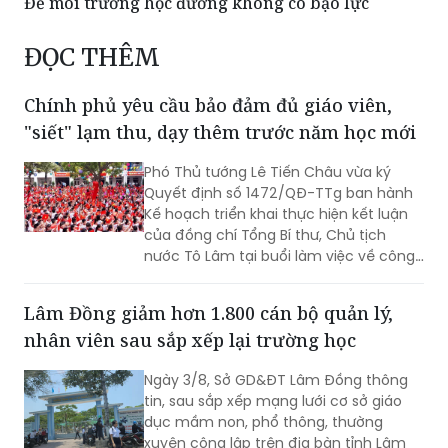
Để môi trường học đường không có bạo lực
ĐỌC THÊM
Chính phủ yêu cầu bảo đảm đủ giáo viên,
"siết" lạm thu, dạy thêm trước năm học mới
Phó Thủ tướng Lê Tiến Châu vừa ký
Quyết định số 1472/QĐ-TTg ban hành
Kế hoạch triển khai thực hiện kết luận
của đồng chí Tổng Bí thư, Chủ tịch
nước Tô Lâm tại buổi làm việc về công
tác chuẩn bị năm học 2026 - 2027 và
tình hình triển khai thực hiện Nghị quyết
Lâm Đồng giảm hơn 1.800 cán bộ quản lý,
số 71-NQ/TW của Bộ Chính trị về đột
nhân viên sau sắp xếp lại trường học
phá phát triển giáo dục và đào tạo (Kế
hoạch).
Ngày 3/8, Sở GD&ĐT Lâm Đồng thông
tin, sau sắp xếp mạng lưới cơ sở giáo
dục mầm non, phổ thông, thường
xuyên công lập trên địa bàn tỉnh Lâm