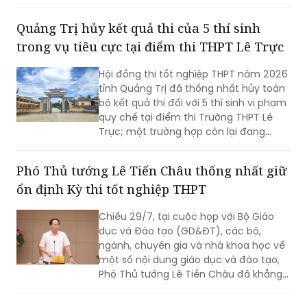
xây dựng môi trường học đường an
toàn, lành mạnh.
Quảng Trị hủy kết quả thi của 5 thí sinh
trong vụ tiêu cực tại điểm thi THPT Lê Trực
Hội đồng thi tốt nghiệp THPT năm 2026
tỉnh Quảng Trị đã thống nhất hủy toàn
bộ kết quả thi đối với 5 thí sinh vi phạm
quy chế tại điểm thi Trường THPT Lê
Trực; một trường hợp còn lại đang
được xin ý kiến Bộ Giáo dục và Đào tạo
để xử lý theo quy định.
Phó Thủ tướng Lê Tiến Châu thống nhất giữ
ổn định Kỳ thi tốt nghiệp THPT
Chiều 29/7, tại cuộc họp với Bộ Giáo
dục và Đào tạo (GD&ĐT), các bộ,
ngành, chuyên gia và nhà khoa học về
một số nội dung giáo dục và đào tạo,
Phó Thủ tướng Lê Tiến Châu đã khẳng
định rõ quan điểm của Chính phủ:
thống nhất giữ ổn định Kỳ thi tốt nghiệp