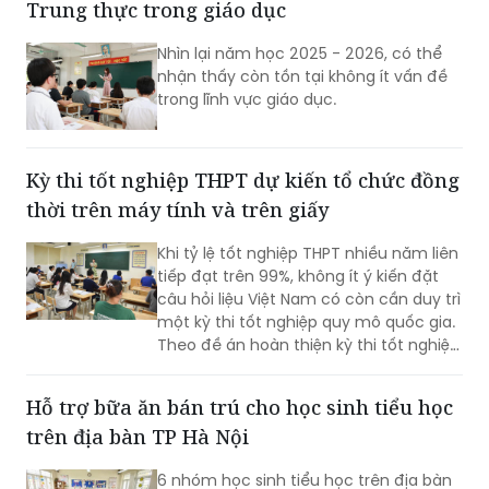
Trung thực trong giáo dục
THPT, bởi đây là kỳ thi đánh giá chuẩn
hóa đầu ra của giáo dục phổ thông và
Nhìn lại năm học 2025 - 2026, có thể
không thể bỏ trống.
nhận thấy còn tồn tại không ít vấn đề
trong lĩnh vực giáo dục.
Kỳ thi tốt nghiệp THPT dự kiến tổ chức đồng
thời trên máy tính và trên giấy
Khi tỷ lệ tốt nghiệp THPT nhiều năm liên
tiếp đạt trên 99%, không ít ý kiến đặt
câu hỏi liệu Việt Nam có còn cần duy trì
một kỳ thi tốt nghiệp quy mô quốc gia.
Theo đề án hoàn thiện kỳ thi tốt nghiệp
THPT của Bộ Giáo dục và Đào tạo
(GD&ĐT), cách tiếp cận này chưa phản
Hỗ trợ bữa ăn bán trú cho học sinh tiểu học
ánh đầy đủ vai trò của kỳ thi.
trên địa bàn TP Hà Nội
6 nhóm học sinh tiểu học trên địa bàn