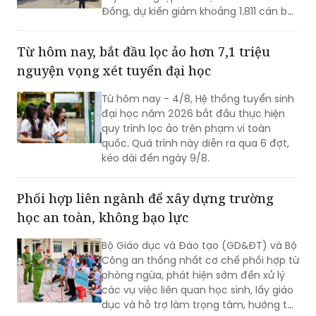
Đồng, dự kiến giảm khoảng 1.811 cán bộ
quản lý và nhân viên, trong đó 1.067
cán bộ quản lý và 744 nhân viên.
Từ hôm nay, bắt đầu lọc ảo hơn 7,1 triệu
nguyện vọng xét tuyển đại học
Từ hôm nay - 4/8, Hệ thống tuyển sinh
đại học năm 2026 bắt đầu thực hiện
quy trình lọc ảo trên phạm vi toàn
quốc. Quá trình này diễn ra qua 6 đợt,
kéo dài đến ngày 9/8.
Phối hợp liên ngành để xây dựng trường
học an toàn, không bạo lực
Bộ Giáo dục và Đào tạo (GD&ĐT) và Bộ
Công an thống nhất cơ chế phối hợp từ
phòng ngừa, phát hiện sớm đến xử lý
các vụ việc liên quan học sinh, lấy giáo
dục và hỗ trợ làm trọng tâm, hướng tới