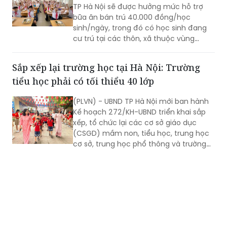
TP Hà Nội sẽ được hưởng mức hỗ trợ
bữa ăn bán trú 40.000 đồng/học
sinh/ngày, trong đó có học sinh đang
cư trú tại các thôn, xã thuộc vùng
đồng bào dân tộc thiểu số và miền núi
theo danh sách do cơ quan có thẩm
Sắp xếp lại trường học tại Hà Nội: Trường
quyền phê duyệt tại thời điểm xác định
tiểu học phải có tối thiểu 40 lớp
đối tượng thụ hưởng chính sách; học
sinh đang cư trú tại xã Minh Châu theo
(PLVN) - UBND TP Hà Nội mới ban hành
địa giới hành chính tại thời điểm Nghị
Kế hoạch 272/KH-UBND triển khai sắp
quyết số 84/2026/NQ-HĐND có hiệu
xếp, tổ chức lại các cơ sở giáo dục
lực thi hành.
(CSGD) mầm non, tiểu học, trung học
cơ sở, trung học phổ thông và trường
chuyên biệt công lập trên địa bàn.