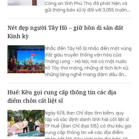
Công an tỉnh Phú Thọ đã phát hiện và
gửi thông báo xử lý đối với 3.055 trường
hợp ô tô vi phạm trật tự an toàn giao
thông (TTATGT). Các lỗi vi phạm phổ
Nét đẹp người Tây Hồ – giữ hồn di sản đất
biến tập trung vào hành vi chạy quá
Kinh kỳ
tốc độ và không chấp hành tín hiệu
đèn giao thông.
Nhắc đến Tây Hồ là nhắc đến một vùng
đất giàu truyền thống văn hóa của
Thăng Long - Hà Nội, nơi có mặt nước
Hồ Tây thơ mộng, những di tích lịch sử,
những làng nghề mang đậm dấu ấn
dân gian và những con người luôn biết
trân trọng, gìn giữ các giá trị văn hóa
Huế: Kêu gọi cung cấp thông tin các địa
nghìn năm văn hiến.
điểm chôn cất liệt sĩ
Ngày 6/8, Ban Chỉ đạo tìm kiếm, quy
tập và xác định danh tính hài cốt liệt sĩ
TP Huế (Ban Chỉ đạo 515) có thư kêu gọi
cung cấp thông tin về các địa điểm