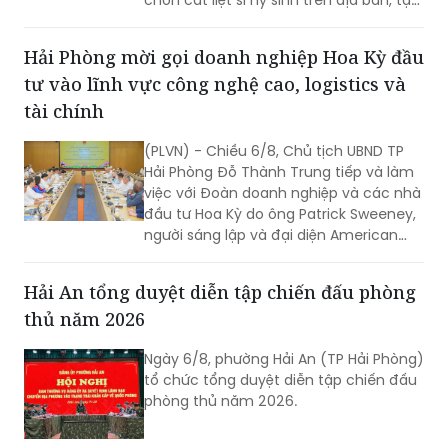
chôn cất liệt sĩ hy sinh trên địa bàn, tập
trung tại khu vực đèo Phước Tượng,
đèo Hải Vân (xã Chân Mây - Lăng Cô)
Hải Phòng mời gọi doanh nghiệp Hoa Kỳ đầu
và khu vực sông Truồi (xã Lộc An).
tư vào lĩnh vực công nghệ cao, logistics và
tài chính
(PLVN) - Chiều 6/8, Chủ tịch UBND TP
Hải Phòng Đỗ Thành Trung tiếp và làm
việc với Đoàn doanh nghiệp và các nhà
đầu tư Hoa Kỳ do ông Patrick Sweeney,
người sáng lập và đại diện American
Kestrel Global Strategies Group làm
Trưởng đoàn đến thăm, làm việc và
Hải An tổng duyệt diễn tập chiến đấu phòng
tìm hiểu cơ hội đầu tư tại Hải Phòng.
thủ năm 2026
Ngày 6/8, phường Hải An (TP Hải Phòng)
tổ chức tổng duyệt diễn tập chiến đấu
phòng thủ năm 2026.