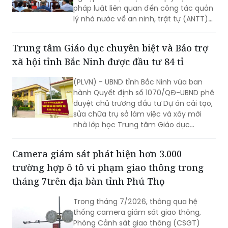
pháp luật liên quan đến công tác quản
lý nhà nước về an ninh, trật tự (ANTT)
trên địa bàn năm 2026.
Trung tâm Giáo dục chuyên biệt và Bảo trợ
xã hội tỉnh Bắc Ninh được đầu tư 84 tỉ
(PLVN) - UBND tỉnh Bắc Ninh vừa ban
hành Quyết định số 1070/QĐ-UBND phê
duyệt chủ trương đầu tư Dự án cải tạo,
sửa chữa trụ sở làm việc và xây mới
nhà lớp học Trung tâm Giáo dục
chuyên biệt và Bảo trợ xã hội tỉnh, với
tổng mức đầu tư dự kiến hơn 84 tỷ
Camera giám sát phát hiện hơn 3.000
đồng.
trường hợp ô tô vi phạm giao thông trong
tháng 7trên địa bàn tỉnh Phú Thọ
Trong tháng 7/2026, thông qua hệ
thống camera giám sát giao thông,
Phòng Cảnh sát giao thông (CSGT)