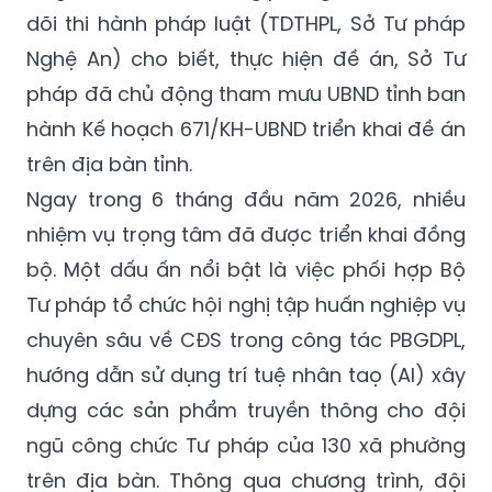
dõi thi hành pháp luật (TDTHPL, Sở Tư pháp
Nghệ An) cho biết, thực hiện đề án, Sở Tư
pháp đã chủ động tham mưu UBND tỉnh ban
hành Kế hoạch 671/KH-UBND triển khai đề án
trên địa bàn tỉnh.
Ngay trong 6 tháng đầu năm 2026, nhiều
nhiệm vụ trọng tâm đã được triển khai đồng
bộ. Một dấu ấn nổi bật là việc phối hợp Bộ
Tư pháp tổ chức hội nghị tập huấn nghiệp vụ
chuyên sâu về CĐS trong công tác PBGDPL,
hướng dẫn sử dụng trí tuệ nhân taọ (AI) xây
dựng các sản phẩm truyền thông cho đội
ngũ công chức Tư pháp của 130 xã phường
trên địa bàn. Thông qua chương trình, đội