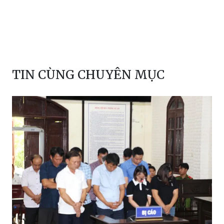
hiếp dâm
giao cấu
giở trò đồi bại
bị cáo
Huyện Chợ Mới
TAND tỉnh An Giang
TIN CÙNG CHUYÊN MỤC