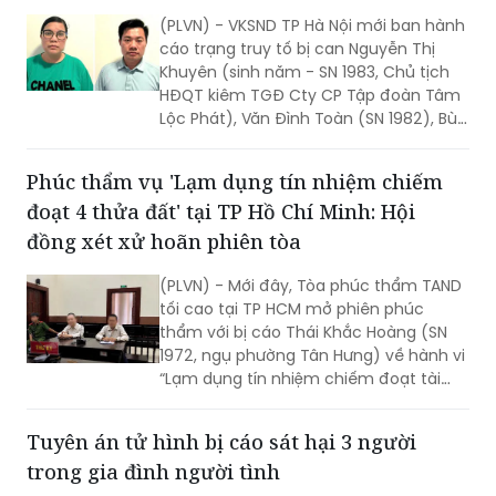
Nội): Đã xác định được 785 nạn nhân bị
chiếm đoạt hơn 317 tỷ đồng
(PLVN) - VKSND TP Hà Nội mới ban hành
cáo trạng truy tố bị can Nguyễn Thị
Khuyên (sinh năm - SN 1983, Chủ tịch
HĐQT kiêm TGĐ Cty CP Tập đoàn Tâm
Lộc Phát), Văn Đình Toàn (SN 1982), Bùi
Thị Minh Nguyệt (SN 1968, cùng là Phó
TGĐ Cty Tâm Lộc Phát) về tội “Lừa đảo
Phúc thẩm vụ 'Lạm dụng tín nhiệm chiếm
chiếm đoạt tài sản”.
đoạt 4 thửa đất' tại TP Hồ Chí Minh: Hội
đồng xét xử hoãn phiên tòa
(PLVN) - Mới đây, Tòa phúc thẩm TAND
tối cao tại TP HCM mở phiên phúc
thẩm với bị cáo Thái Khắc Hoàng (SN
1972, ngụ phường Tân Hưng) về hành vi
“Lạm dụng tín nhiệm chiếm đoạt tài
sản”. Sau 1 tuần nghị án, ngày 26/6,