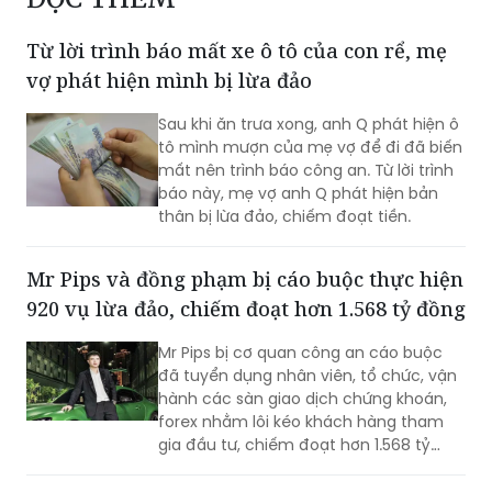
Lãnh án vì dùng giấy tờ giả để chiếm đoạt tài sản
ĐỌC THÊM
Từ lời trình báo mất xe ô tô của con rể, mẹ
vợ phát hiện mình bị lừa đảo
Sau khi ăn trưa xong, anh Q phát hiện ô
tô mình mượn của mẹ vợ để đi đã biến
mất nên trình báo công an. Từ lời trình
báo này, mẹ vợ anh Q phát hiện bản
thân bị lừa đảo, chiếm đoạt tiền.
Mr Pips và đồng phạm bị cáo buộc thực hiện
920 vụ lừa đảo, chiếm đoạt hơn 1.568 tỷ đồng
Mr Pips bị cơ quan công an cáo buộc
đã tuyển dụng nhân viên, tổ chức, vận
hành các sàn giao dịch chứng khoán,