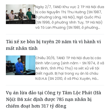
phạm quy định về kế toán gây hậu quả
Chủ trang Facebook bán kim cương, hàng
nghiêm trọng”; “Rửa tiền”; “Vi phạm quy
hiệu bị tuyên phạt 3 tỷ đồng
định về kế toán gây hậu quả nghiêm
trọng”.
Ngày 2/7, TAND Khu vực 2 TP Hà Nội đưa
bị cáo Nguyễn Thị Thu Hường (SN 1987,
ở phường Láng, Hà Nội), Ngô Quốc Phú
(SN 1996, ở phường Vĩnh Tuy, TP Hà Nội)
và Tô Lan Phương (SN 1981, ở phường
Láng, Hà Nội) ra xét xử về tội Trốn thuế.
Tài xế xe bồn bị tuyên 20 năm tù vì hành vi
mất nhân tính
Chiều 30/6, TAND TP Hà Nội đưa bị cáo
Đinh Văn Long (sinh năm - SN 1974, ở xã
An Bình, tỉnh Phú Thọ) ra xét xử về tội
Giết người. Bị hại trong vụ án là cháu
N.Đ.H.A (SN 2010, ở xã Phú Xuyên, Hà
Nội).
Vụ án lừa đảo tại Công ty Tâm Lộc Phát (Hà