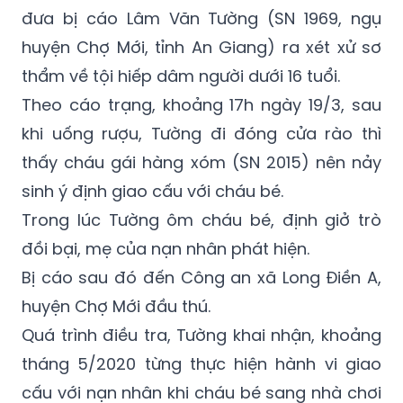
Ngày 21/6, TAND tỉnh An Giang mở phiên tòa
đưa bị cáo Lâm Văn Tường (SN 1969, ngụ
huyện Chợ Mới, tỉnh An Giang) ra xét xử sơ
thẩm về tội hiếp dâm người dưới 16 tuổi.
Theo cáo trạng, khoảng 17h ngày 19/3, sau
khi uống rượu, Tường đi đóng cửa rào thì
thấy cháu gái hàng xóm (SN 2015) nên nảy
sinh ý định giao cấu với cháu bé.
Trong lúc Tường ôm cháu bé, định giở trò
đồi bại, mẹ của nạn nhân phát hiện.
Bị cáo sau đó đến Công an xã Long Điền A,
huyện Chợ Mới đầu thú.
Quá trình điều tra, Tường khai nhận, khoảng