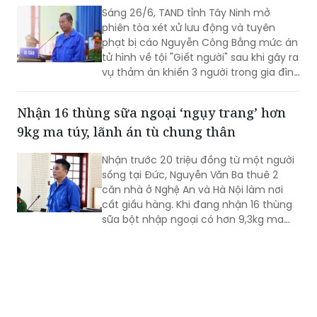
HĐXX quay lại phần xét hỏi.
Tuyên án tử hình bị cáo sát hại 3 người
trong gia đình người tình
Sáng 26/6, TAND tỉnh Tây Ninh mở
phiên tòa xét xử lưu động và tuyên
phạt bị cáo Nguyễn Công Bằng mức án
tử hình về tội "Giết người" sau khi gây ra
vụ thảm án khiến 3 người trong gia đình
người tình tử vong.
Nhận 16 thùng sữa ngoại ‘ngụy trang’ hơn
9kg ma túy, lãnh án tù chung thân
Nhận trước 20 triệu đồng từ một người
sống tại Đức, Nguyễn Văn Ba thuê 2
căn nhà ở Nghệ An và Hà Nội làm nơi
cất giấu hàng. Khi đang nhận 16 thùng
sữa bột nhập ngoại có hơn 9,3kg ma
túy được "ngụy trang" bên trong, đối
tượng bị lực lượng chức năng bắt giữ.