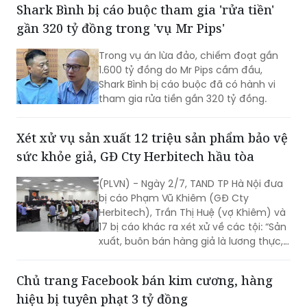
forex nhằm lôi kéo khách hàng tham
gia đầu tư, chiếm đoạt hơn 1.568 tỷ
đồng của các bị hại
Shark Bình bị cáo buộc tham gia 'rửa tiền'
gần 320 tỷ đồng trong 'vụ Mr Pips'
Trong vụ án lừa đảo, chiếm đoạt gần
1.600 tỷ đồng do Mr Pips cầm đầu,
Shark Bình bị cáo buộc đã có hành vi
tham gia rửa tiền gần 320 tỷ đồng.
Xét xử vụ sản xuất 12 triệu sản phẩm bảo vệ
sức khỏe giả, GĐ Cty Herbitech hầu tòa
(PLVN) - Ngày 2/7, TAND TP Hà Nội đưa
bị cáo Phạm Vũ Khiêm (GĐ Cty
Herbitech), Trần Thị Huệ (vợ Khiêm) và
17 bị cáo khác ra xét xử về các tội: “Sản
xuất, buôn bán hàng giả là lương thực,
thực phẩm, phụ gia thực phẩm”; “Vi