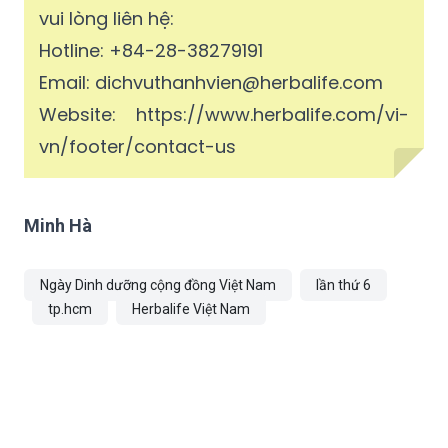
vui lòng liên hệ:
Hotline: +84-28-38279191
Email: dichvuthanhvien@herbalife.com
Website: https://www.herbalife.com/vi-
vn/footer/contact-us
Minh Hà
Ngày Dinh dưỡng cộng đồng Việt Nam
lần thứ 6
tp.hcm
Herbalife Việt Nam