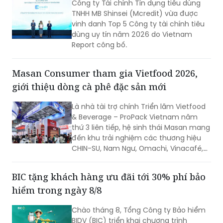
Công ty Tài chính Tín dụng tiêu dùng
chặt chẽ ngân sách và dòng tiền theo
TNHH MB Shinsei (Mcredit) vừa được
thời gian thực.
vinh danh Top 5 Công ty tài chính tiêu
dùng uy tín năm 2026 do Vietnam
Report công bố.
Masan Consumer tham gia Vietfood 2026,
giới thiệu dòng cà phê đặc sản mới
Là nhà tài trợ chính Triển lãm Vietfood
& Beverage – ProPack Vietnam năm
thứ 3 liên tiếp, hệ sinh thái Masan mang
đến khu trải nghiệm các thương hiệu
CHIN-SU, Nam Ngư, Omachi, Vinacafé,
Phở Story, WinEco, trong đó dòng cà
phê Vinacafé Fine Robusta lần đầu xuất
BIC tặng khách hàng ưu đãi tới 30% phí bảo
hiện tại triển lãm. Sự kiện diễn ra từ
hiểm trong ngày 8/8
ngày 6-8/8/2026, tại Trung tâm Hội
chợ & Triển lãm Sài Gòn (SECC).
Chào tháng 8, Tổng Công ty Bảo hiểm
BIDV (BIC) triển khai chương trình