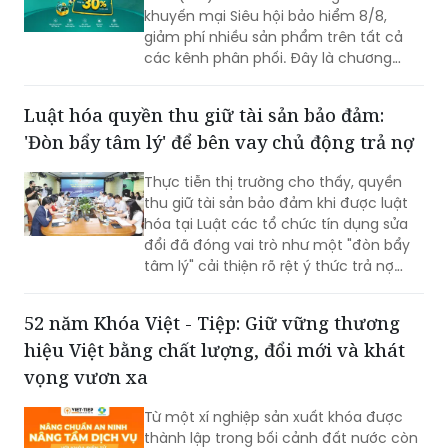
khuyến mại Siêu hội bảo hiểm 8/8,
giảm phí nhiều sản phẩm trên tất cả
các kênh phân phối. Đây là chương
trình ưu đãi có mức giảm phí tốt nhất
của BIC ở trong cùng thời điểm.
Luật hóa quyền thu giữ tài sản bảo đảm:
'Đòn bẩy tâm lý' để bên vay chủ động trả nợ
Thực tiễn thị trường cho thấy, quyền
thu giữ tài sản bảo đảm khi được luật
hóa tại Luật các tổ chức tín dụng sửa
đổi đã đóng vai trò như một "đòn bẩy
tâm lý" cải thiện rõ rệt ý thức trả nợ
của bên vay.
52 năm Khóa Việt - Tiệp: Giữ vững thương
hiệu Việt bằng chất lượng, đổi mới và khát
vọng vươn xa
Từ một xí nghiệp sản xuất khóa được
thành lập trong bối cảnh đất nước còn