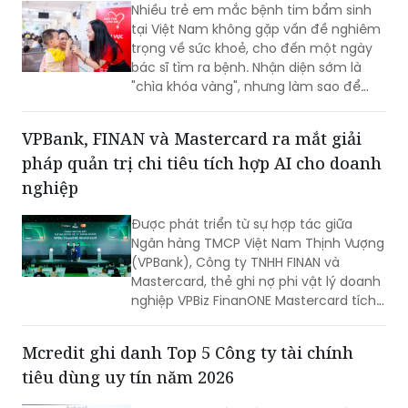
Nhiều trẻ em mắc bệnh tim bẩm sinh
tiền và nâng cao hiệu quả vận hành
tại Việt Nam không gặp vấn đề nghiêm
ngay từ những giao dịch hàng ngày.
trọng về sức khoẻ, cho đến một ngày
bác sĩ tìm ra bệnh. Nhận diện sớm là
"chìa khóa vàng", nhưng làm sao để
chiếc chìa khóa ấy đến tay những gia
đình nghèo ở vùng nông thôn, xa xôi,
VPBank, FINAN và Mastercard ra mắt giải
nơi điều kiện y tế còn thiếu thốn?
pháp quản trị chi tiêu tích hợp AI cho doanh
nghiệp
Được phát triển từ sự hợp tác giữa
Ngân hàng TMCP Việt Nam Thịnh Vượng
(VPBank), Công ty TNHH FINAN và
Mastercard, thẻ ghi nợ phi vật lý doanh
nghiệp VPBiz FinanONE Mastercard tích
hợp AI không chỉ là một phương thức
thanh toán mà còn là giải pháp giúp
Mcredit ghi danh Top 5 Công ty tài chính
doanh nghiệp rút ngắn quy trình phê
tiêu dùng uy tín năm 2026
duyệt chi tiêu, trao quyền chủ động
cho nhân viên nhưng vẫn kiểm soát