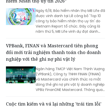
hiểm Nhân thọ uy tín 2026”
Ngày 6/8, Bảo hiểm nhân thọ MB Life đã
được vinh danh tại Lễ công bố 'Top 10
công ty bảo hiểm nhân thọ uy tín' do
Vietnam Report tổ chức. Đây cũng là
năm thứ 5, MB Life vinh dự đạt danh
hiệu bởi những nỗ lực bền bỉ trong việc
đảm bảo quyền lợi khách hàng với tôn
VPBank, FINAN và Mastercard tiên phong
chỉ đặt sự tín nhiệm lên hàng đầu suốt
đổi mới trải nghiệm thanh toán cho doanh
một thập kỷ.
nghiệp với thẻ ghi nợ phi vật lý
Ngân hàng TMCP Việt Nam Thịnh Vượng
(VPBank), Công ty TNHH FINAN (FINAN)
và Mastercard vừa chính thức ra mắt
dòng thẻ ghi nợ phi vật lý doanh nghiệp
VPBiz FinanONE Mastercard. Thông qua
giải pháp này, ba đơn vị hướng tới xây
dựng một hệ sinh thái quản trị chi tiêu
Cuộc tìm kiếm và vá lại những 'trái tim lỗi'
hiện đại, nơi doanh nghiệp có thể chủ
động kiểm soát ngân sách, tối ưu dòng