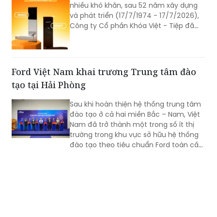
nhiều khó khăn, sau 52 năm xây dựng
và phát triển (17/7/1974 - 17/7/2026),
Công ty Cổ phần Khóa Việt - Tiệp đã
trở thành một trong những doanh
nghiệp cơ khí tiêu biểu của Việt Nam.
Hành trình hơn nửa thế kỷ ấy không chỉ
là câu chuyện tăng trưởng của một
Ford Việt Nam khai trương Trung tâm đào
thương hiệu “quốc dân”, mà còn phản
tạo tại Hải Phòng
ánh sự bền bỉ của doanh nghiệp Việt
trong quá trình đổi mới, hội nhập và
Sau khi hoàn thiện hệ thống trung tâm
không ngừng nâng cao năng lực cạnh
đào tạo ở cả hai miền Bắc – Nam, Việt
tranh.
Nam đã trở thành một trong số ít thị
trường trong khu vực sở hữu hệ thống
đào tạo theo tiêu chuẩn Ford toàn cầu,
cùng với Thái Lan, Nam Phi, Úc và
Philippin.