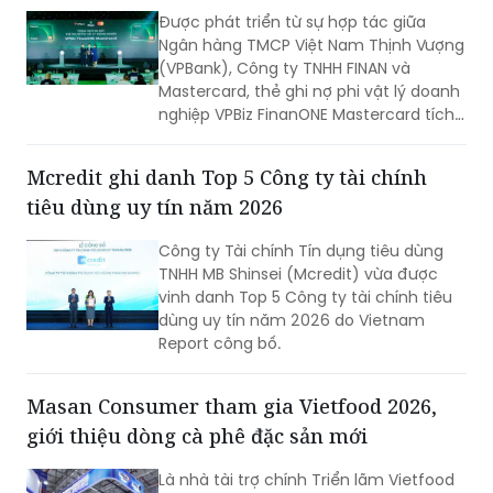
Được phát triển từ sự hợp tác giữa
Ngân hàng TMCP Việt Nam Thịnh Vượng
(VPBank), Công ty TNHH FINAN và
Mastercard, thẻ ghi nợ phi vật lý doanh
nghiệp VPBiz FinanONE Mastercard tích
hợp AI không chỉ là một phương thức
thanh toán mà còn là giải pháp giúp
Mcredit ghi danh Top 5 Công ty tài chính
doanh nghiệp rút ngắn quy trình phê
tiêu dùng uy tín năm 2026
duyệt chi tiêu, trao quyền chủ động
cho nhân viên nhưng vẫn kiểm soát
Công ty Tài chính Tín dụng tiêu dùng
chặt chẽ ngân sách và dòng tiền theo
TNHH MB Shinsei (Mcredit) vừa được
thời gian thực.
vinh danh Top 5 Công ty tài chính tiêu
dùng uy tín năm 2026 do Vietnam
Report công bố.
Masan Consumer tham gia Vietfood 2026,
giới thiệu dòng cà phê đặc sản mới
Là nhà tài trợ chính Triển lãm Vietfood