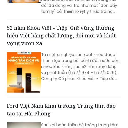
đổi đã đóng vai trò như một "đòn bẩy
tâm lý" cải thiện rõ rệt ý thức trả nợ
của bên vay.
52 năm Khóa Việt - Tiệp: Giữ vững thương
hiệu Việt bằng chất lượng, đổi mới và khát
vọng vươn xa
Từ một xí nghiệp sản xuất khóa được
thành lập trong bối cảnh đất nước còn
nhiều khó khăn, sau 52 năm xây dựng
và phát triển (17/7/1974 - 17/7/2026),
Công ty Cổ phần Khóa Việt - Tiệp đã
trở thành một trong những doanh
nghiệp cơ khí tiêu biểu của Việt Nam.
Hành trình hơn nửa thế kỷ ấy không chỉ
là câu chuyện tăng trưởng của một
Ford Việt Nam khai trương Trung tâm đào
thương hiệu “quốc dân”, mà còn phản
tạo tại Hải Phòng
ánh sự bền bỉ của doanh nghiệp Việt
trong quá trình đổi mới, hội nhập và
Sau khi hoàn thiện hệ thống trung tâm
không ngừng nâng cao năng lực cạnh