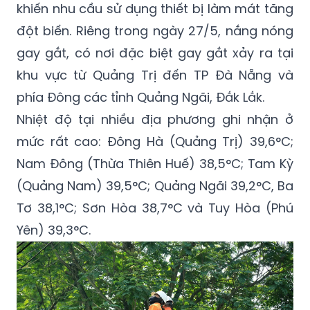
khiến nhu cầu sử dụng thiết bị làm mát tăng
đột biến. Riêng trong ngày 27/5, nắng nóng
gay gắt, có nơi đặc biệt gay gắt xảy ra tại
khu vực từ Quảng Trị đến TP Đà Nẵng và
phía Đông các tỉnh Quảng Ngãi, Đắk Lắk.
Nhiệt độ tại nhiều địa phương ghi nhận ở
mức rất cao: Đông Hà (Quảng Trị) 39,6°C;
Nam Đông (Thừa Thiên Huế) 38,5°C; Tam Kỳ
(Quảng Nam) 39,5°C; Quảng Ngãi 39,2°C, Ba
Tơ 38,1°C; Sơn Hòa 38,7°C và Tuy Hòa (Phú
Yên) 39,3°C.