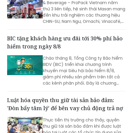
& Beverage – ProPack Vietnam năm
thứ 3 liên tiếp, hệ sinh thái Masan mang
đến khu trải nghiệm các thương hiệu
CHIN-SU, Nam Ngư, Omachi, Vinacafé,
Phở Story, WinEco, trong đó dòng cà
phê Vinacafé Fine Robusta lần đầu xuất
BIC tặng khách hàng ưu đãi tới 30% phí bảo
hiện tại triển lãm. Sự kiện diễn ra từ
hiểm trong ngày 8/8
ngày 6-8/8/2026, tại Trung tâm Hội
chợ & Triển lãm Sài Gòn (SECC).
Chào tháng 8, Tổng Công ty Bảo hiểm
BIDV (BIC) triển khai chương trình
khuyến mại Siêu hội bảo hiểm 8/8,
giảm phí nhiều sản phẩm trên tất cả
các kênh phân phối. Đây là chương
trình ưu đãi có mức giảm phí tốt nhất
của BIC ở trong cùng thời điểm.
Luật hóa quyền thu giữ tài sản bảo đảm:
'Đòn bẩy tâm lý' để bên vay chủ động trả nợ
Thực tiễn thị trường cho thấy, quyền
thu giữ tài sản bảo đảm khi được luật
hóa tại Luật các tổ chức tín dụng sửa