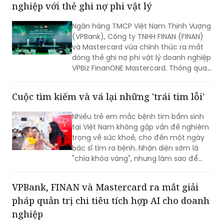
nghiệp với thẻ ghi nợ phi vật lý
Ngân hàng TMCP Việt Nam Thịnh Vượng
(VPBank), Công ty TNHH FINAN (FINAN)
và Mastercard vừa chính thức ra mắt
dòng thẻ ghi nợ phi vật lý doanh nghiệp
VPBiz FinanONE Mastercard. Thông qua
giải pháp này, ba đơn vị hướng tới xây
dựng một hệ sinh thái quản trị chi tiêu
Cuộc tìm kiếm và vá lại những 'trái tim lỗi'
hiện đại, nơi doanh nghiệp có thể chủ
động kiểm soát ngân sách, tối ưu dòng
Nhiều trẻ em mắc bệnh tim bẩm sinh
tiền và nâng cao hiệu quả vận hành
tại Việt Nam không gặp vấn đề nghiêm
ngay từ những giao dịch hàng ngày.
trọng về sức khoẻ, cho đến một ngày
bác sĩ tìm ra bệnh. Nhận diện sớm là
"chìa khóa vàng", nhưng làm sao để
chiếc chìa khóa ấy đến tay những gia
đình nghèo ở vùng nông thôn, xa xôi,
VPBank, FINAN và Mastercard ra mắt giải
nơi điều kiện y tế còn thiếu thốn?
pháp quản trị chi tiêu tích hợp AI cho doanh
nghiệp