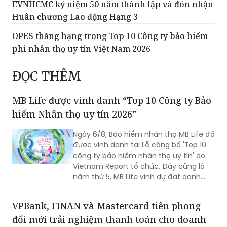
EVNHCMC kỷ niệm 50 năm thành lập và đón nhận
Huân chương Lao động Hạng 3
OPES thăng hạng trong Top 10 Công ty bảo hiểm
phi nhân thọ uy tín Việt Nam 2026
ĐỌC THÊM
MB Life được vinh danh “Top 10 Công ty Bảo
hiểm Nhân thọ uy tín 2026”
Ngày 6/8, Bảo hiểm nhân thọ MB Life đã
được vinh danh tại Lễ công bố 'Top 10
công ty bảo hiểm nhân thọ uy tín' do
Vietnam Report tổ chức. Đây cũng là
năm thứ 5, MB Life vinh dự đạt danh
hiệu bởi những nỗ lực bền bỉ trong việc
đảm bảo quyền lợi khách hàng với tôn
VPBank, FINAN và Mastercard tiên phong
chỉ đặt sự tín nhiệm lên hàng đầu suốt
đổi mới trải nghiệm thanh toán cho doanh
một thập kỷ.