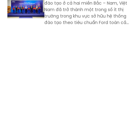
đào tạo ở cả hai miền Bắc – Nam, Việt
tranh.
Nam đã trở thành một trong số ít thị
trường trong khu vực sở hữu hệ thống
đào tạo theo tiêu chuẩn Ford toàn cầu,
cùng với Thái Lan, Nam Phi, Úc và
Philippin.