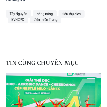
Tây Nguyên
nắng nóng
tiêu thụ điện
EVNCPC
điện miền Trung
TIN CÙNG CHUYÊN MỤC