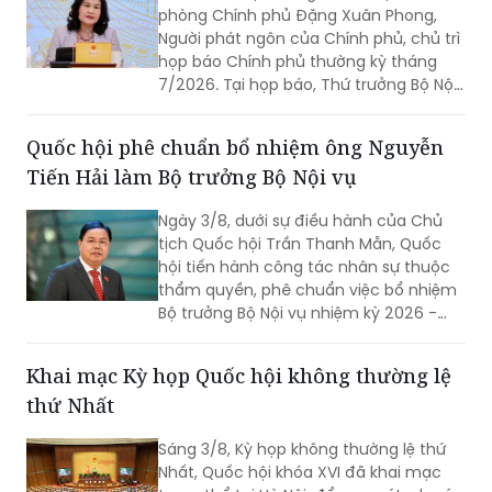
phòng Chính phủ Đặng Xuân Phong,
Người phát ngôn của Chính phủ, chủ trì
họp báo Chính phủ thường kỳ tháng
7/2026. Tại họp báo, Thứ trưởng Bộ Nội
vụ Nguyễn Thị Hà đã thông tin về kết
quả sắp xếp các thôn, tổ dân phố trên
Quốc hội phê chuẩn bổ nhiệm ông Nguyễn
toàn quốc.
Tiến Hải làm Bộ trưởng Bộ Nội vụ
Ngày 3/8, dưới sự điều hành của Chủ
tịch Quốc hội Trần Thanh Mẫn, Quốc
hội tiến hành công tác nhân sự thuộc
thẩm quyền, phê chuẩn việc bổ nhiệm
Bộ trưởng Bộ Nội vụ nhiệm kỳ 2026 -
2031 đối với ông Nguyễn Tiến Hải, Ủy
viên Ban Chấp hành Trung ương Đảng,
Khai mạc Kỳ họp Quốc hội không thường lệ
quyền Bộ trưởng Bộ Nội vụ.
thứ Nhất
Sáng 3/8, Kỳ họp không thường lệ thứ
Nhất, Quốc hội khóa XVI đã khai mạc