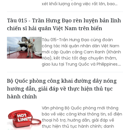
xét khối lượng công việc rất lớn, bao
gồm dự kiến biểu quyết thông qua
nhiều dự án luật quan trọng...
Tàu 015 - Trần Hưng Đạo rèn luyện bản lĩnh
chiến sĩ hải quân Việt Nam trên biển
Tàu 015-Trần Hưng Đạo cùng đoàn
công tác Hải quân nhân dân Việt Nam
mới cập Quân cảng Cam Ranh (Khánh
Hòa), kết thúc tốt đẹp chuyến thăm,
giao lưu tại Trung Quốc và Philippines.
Trong điều kiện hoạt động liên tục trên
biển, tàu đã duy trì nghiêm các chế độ
Bộ Quốc phòng công khai đường dây nóng
trực sẵn sàng chiến đấu, trực canh, đi
hướng dẫn, giải đáp về thực hiện thủ tục
ca; tổ chức luyện tập các phương án...
hành chính
Văn phòng Bộ Quốc phòng mới thông
báo về việc công khai thông tin, số điện
thoại hỗ trợ, hướng dẫn, giải đáp về
thực hiện thủ tục hành chính; danh