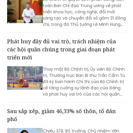
toàn Ban Chỉ đạo Trung ương về phát
triển khoa học, công nghệ, đổi mới
sáng tạo và chuyển đổi số gồm 31 đồng
chí, trong đó Thủ tướng Lê Minh Hưng
làm Trưởng Ban.
Phát huy đầy đủ vai trò, trách nhiệm của
các hội quần chúng trong giai đoạn phát
triển mới
Thay mặt Bộ Chính trị, Ủy viên Bộ Chính
trị, Thường trực Ban Bí thư Trần Cẩm Tú
đã ký ban hành Chỉ thị của Bộ Chính trị
về tăng cường sự lãnh đạo của Đảng
và phát huy vai trò của các hội quần
chúng trong giai đoạn phát triển mới
(Chỉ thị số 11-CT/TW)
Sau sắp xếp, giảm 46,33% số thôn, tổ dân
phố
Chiều 3/8, Bộ trưởng, Chủ nhiệm Văn