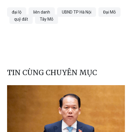
đại lộ
liên danh
UBND TP Hà Nội
Đại Mỗ
quỹ đất
Tây Mỗ
TIN CÙNG CHUYÊN MỤC