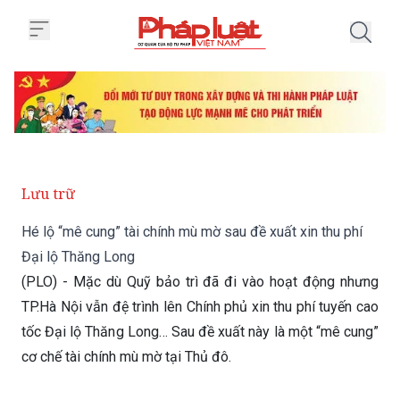
Trang chủ Hé lộ “mê cung” tài c
Lưu trữ
Hé lộ “mê cung” tài chính mù mờ sau đề xuất xin thu phí
Đại lộ Thăng Long
(PLO) - Mặc dù Quỹ bảo trì đã đi vào hoạt động nhưng
TP.Hà Nội vẫn đệ trình lên Chính phủ xin thu phí tuyến cao
tốc Đại lộ Thăng Long… Sau đề xuất này là một “mê cung”
cơ chế tài chính mù mờ tại Thủ đô.