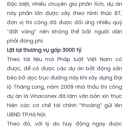
Đặc biệt, nhiều chuyên gia phân tích, dự án
này phần lớn được xây theo hình thức BT,
đơn vị thi công đã được đối ứng nhiều quỹ
“đất vàng” nên không thể bắt người dân
phải đóng phí.
Lật lại thương vụ góp 3000 tỷ
Theo tài liệu mà Pháp luật Việt Nam có
được, để có được các dự án bất động sản
béo bở dọc trục đường này khi xây dựng Đại
lộ Thăng Long, năm 2009 nhà thầu thi công
dự án là Vinaconex đã làm văn bản xin thực
hiện các cơ chế tài chính “thoáng” gửi lên
UBND TP.Hà Nội.
Theo đó, với lý do huy động ngay được