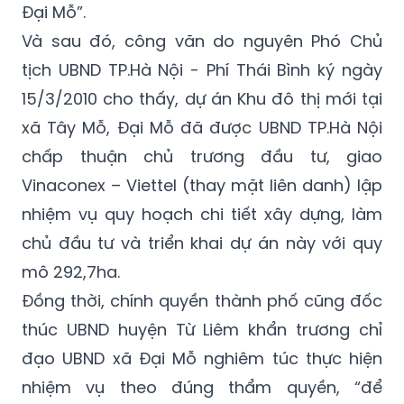
Đại Mỗ”.
Và sau đó, công văn do nguyên Phó Chủ
tịch UBND TP.Hà Nội - Phí Thái Bình ký ngày
15/3/2010 cho thấy, dự án Khu đô thị mới tại
xã Tây Mỗ, Đại Mỗ đã được UBND TP.Hà Nội
chấp thuận chủ trương đầu tư, giao
Vinaconex – Viettel (thay mặt liên danh) lập
nhiệm vụ quy hoạch chi tiết xây dựng, làm
chủ đầu tư và triển khai dự án này với quy
mô 292,7ha.
Đồng thời, chính quyền thành phố cũng đốc
thúc UBND huyện Từ Liêm khẩn trương chỉ
đạo UBND xã Đại Mỗ nghiêm túc thực hiện
nhiệm vụ theo đúng thẩm quyền, “để