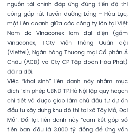
nguồn tài chính đáp ứng đúng tiến độ thi
công gấp rút tuyến đường Láng – Hòa Lạc,
một liên doanh giữa các công ty lớn tại Việt
Nam do Vinaconex làm đại diện (gồm
Vinaconex, TCty Viễn thông Quân đội
(Viettel), Ngân hàng Thương mại Cổ phần Á
Châu (ACB) và Cty CP Tập đoàn Hòa Phát)
đã ra đời.
Việc “khai sinh” liên danh này nhằm mục
đích “xin phép UBND TP.Hà Nội lập quy hoạch
chi tiết và được giao làm chủ đầu tư dự án
đầu tư xây dựng khu đô thị tại xã Tây Mỗ, Đại
Mỗ”. Đổi lại, liên danh này “cam kết góp số
tiền ban đầu là 3.000 tỷ đồng để ứng vốn