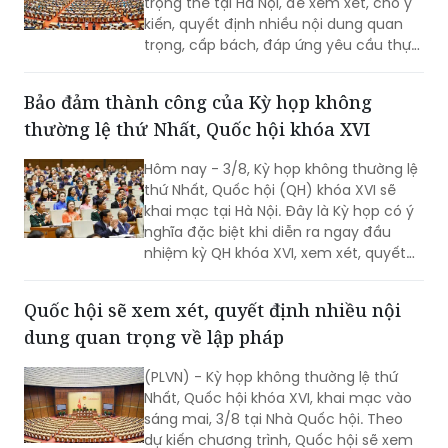
trọng thể tại Hà Nội, để xem xét, cho ý
kiến, quyết định nhiều nội dung quan
trọng, cấp bách, đáp ứng yêu cầu thực
tiễn, vì sự phát triển nhanh, bền vững
của đất nước.
Bảo đảm thành công của Kỳ họp không
thường lệ thứ Nhất, Quốc hội khóa XVI
Hôm nay - 3/8, Kỳ họp không thường lệ
thứ Nhất, Quốc hội (QH) khóa XVI sẽ
khai mạc tại Hà Nội. Đây là Kỳ họp có ý
nghĩa đặc biệt khi diễn ra ngay đầu
nhiệm kỳ QH khóa XVI, xem xét, quyết
định nhiều nội dung quan trọng về
công tác lập pháp, công tác nhân sự
Quốc hội sẽ xem xét, quyết định nhiều nội
và các vấn đề thuộc thẩm quyền của
dung quan trọng về lập pháp
QH. Việc các cơ quan của QH và Chính
phủ khẩn trương hoàn tất công tác
(PLVN) - Kỳ họp không thường lệ thứ
chuẩn bị cho thấy quyết tâm đưa các
Nhất, Quốc hội khóa XVI, khai mạc vào
chủ trương của Đảng nhanh chóng đi
sáng mai, 3/8 tại Nhà Quốc hội. Theo
vào cuộc sống thông qua những quyết
dự kiến chương trình, Quốc hội sẽ xem
sách kịp thời của QH.