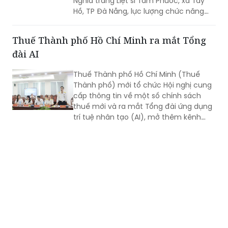
Nghĩa trang Liệt sĩ Tam Phước, xã Tây
Hồ, TP Đà Nẵng, lực lượng chức năng
phát hiện nhiều di vật, trong đó đáng
chú ý có di ảnh một phụ nữ.
Thuế Thành phố Hồ Chí Minh ra mắt Tổng
đài AI
Thuế Thành phố Hồ Chí Minh (Thuế
Thành phố) mới tổ chức Hội nghị cung
cấp thông tin về một số chính sách
thuế mới và ra mắt Tổng đài ứng dụng
trí tuệ nhân tạo (AI), mở thêm kênh
cung cấp thông tin thuế qua nền tảng
thanh toán số.