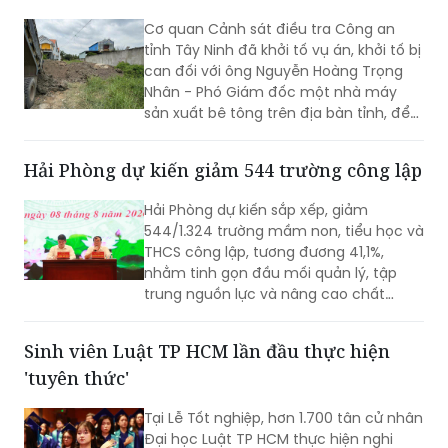
Cơ quan Cảnh sát điều tra Công an
tỉnh Tây Ninh đã khởi tố vụ án, khởi tố bị
can đối với ông Nguyễn Hoàng Trọng
Nhân - Phó Giám đốc một nhà máy
sản xuất bê tông trên địa bàn tỉnh, để
điều tra về hành vi “Gây ô nhiễm môi
trường”. Vụ án được xác định liên quan
Hải Phòng dự kiến giảm 544 trường công lập
đến việc đổ, chôn lấp trái phép hơn
400 tấn bê tông thải ra môi trường.
Hải Phòng dự kiến sắp xếp, giảm
544/1.324 trường mầm non, tiểu học và
THCS công lập, tương đương 41,1%,
nhằm tinh gọn đầu mối quản lý, tập
trung nguồn lực và nâng cao chất
lượng giáo dục. Việc sắp xếp phải hoàn
thành trước ngày 20/8/2026.
Sinh viên Luật TP HCM lần đầu thực hiện
'tuyên thức'
Tại Lễ Tốt nghiệp, hơn 1.700 tân cử nhân
Đại học Luật TP HCM thực hiện nghi