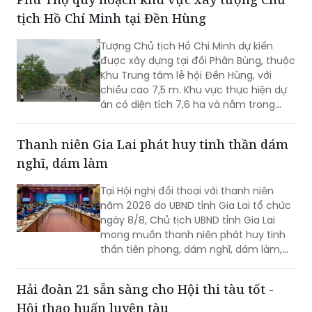
tịch Hồ Chí Minh tại Đền Hùng
Tượng Chủ tịch Hồ Chí Minh dự kiến
được xây dựng tại đồi Phân Bùng, thuộc
Khu Trung tâm lễ hội Đền Hùng, với
chiều cao 7,5 m. Khu vực thực hiện dự
án có diện tích 7,6 ha và nằm trong
Khu vực bảo vệ II của Khu Di tích lịch sử
Đền Hùng...
Thanh niên Gia Lai phát huy tinh thần dám
nghĩ, dám làm
Tại Hội nghị đối thoại với thanh niên
năm 2026 do UBND tỉnh Gia Lai tổ chức
ngày 8/8, Chủ tịch UBND tỉnh Gia Lai
mong muốn thanh niên phát huy tinh
thần tiên phong, dám nghĩ, dám làm,
chủ động học tập, đổi mới sáng tạo và
gắn khát vọng cá nhân với khát vọng
Hải đoàn 21 sẵn sàng cho Hội thi tàu tốt -
phát triển của quê hương.
Hội thao huấn luyện tàu