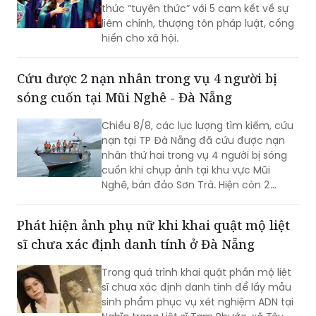
thức “tuyên thức” với 5 cam kết về sự
liêm chính, thượng tôn pháp luật, cống
hiến cho xã hội.
Cứu được 2 nạn nhân trong vụ 4 người bị
sóng cuốn tại Mũi Nghê - Đà Nẵng
Chiều 8/8, các lực lượng tìm kiếm, cứu
nạn tại TP Đà Nẵng đã cứu được nạn
nhân thứ hai trong vụ 4 người bị sóng
cuốn khi chụp ảnh tại khu vực Mũi
Nghê, bán đảo Sơn Trà. Hiện còn 2
người chưa tìm thấy.
Phát hiện ảnh phụ nữ khi khai quật mộ liệt
sĩ chưa xác định danh tính ở Đà Nẵng
Trong quá trình khai quật phần mộ liệt
sĩ chưa xác định danh tính để lấy mẫu
sinh phẩm phục vụ xét nghiệm ADN tại