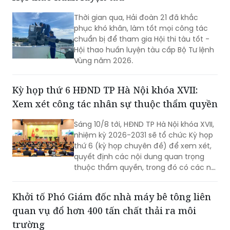
Thời gian qua, Hải đoàn 21 đã khắc
phục khó khăn, làm tốt mọi công tác
chuẩn bị để tham gia Hội thi tàu tốt -
Hội thao huấn luyện tàu cấp Bộ Tư lệnh
Vùng năm 2026.
Kỳ họp thứ 6 HĐND TP Hà Nội khóa XVII:
Xem xét công tác nhân sự thuộc thẩm quyền
Sáng 10/8 tới, HĐND TP Hà Nội khóa XVII,
nhiệm kỳ 2026-2031 sẽ tổ chức Kỳ họp
thứ 6 (kỳ họp chuyên đề) để xem xét,
quyết định các nội dung quan trọng
thuộc thẩm quyền, trong đó có các nội
dung về công tác nhân sự.
Khởi tố Phó Giám đốc nhà máy bê tông liên
quan vụ đổ hơn 400 tấn chất thải ra môi
trường