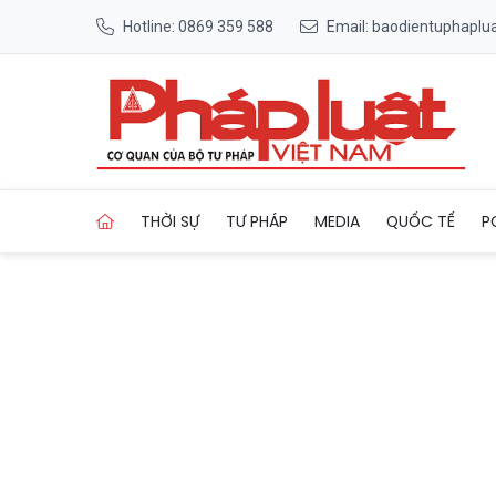
Hotline: 0869 359 588
Email: baodientuphapl
Trang chủ HĐND tỉnh Hải Dư
THỜI SỰ
TƯ PHÁP
MEDIA
QUỐC TẾ
P