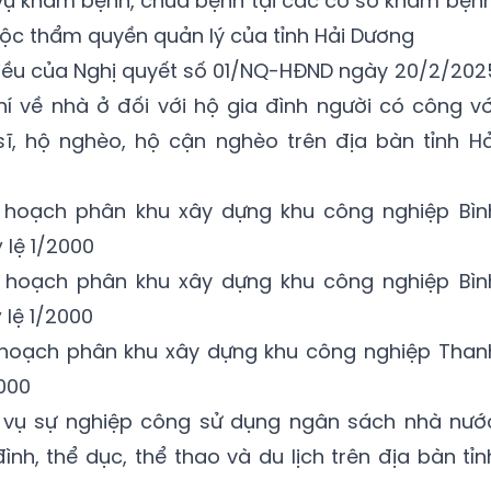
h vụ khám bệnh, chữa bệnh tại các cơ sở khám bệnh
ộc thẩm quyền quản lý của tỉnh Hải Dương
điều của Nghị quyết số 01/NQ-HĐND ngày 20/2/202
hí về nhà ở đối với hộ gia đình người có công vớ
sĩ, hộ nghèo, hộ cận nghèo trên địa bàn tỉnh Hả
 hoạch phân khu xây dựng khu công nghiệp Bìn
 lệ 1/2000
 hoạch phân khu xây dựng khu công nghiệp Bìn
 lệ 1/2000
 hoạch phân khu xây dựng khu công nghiệp Than
2000
 vụ sự nghiệp công sử dụng ngân sách nhà nướ
ình, thể dục, thể thao và du lịch trên địa bàn tỉn