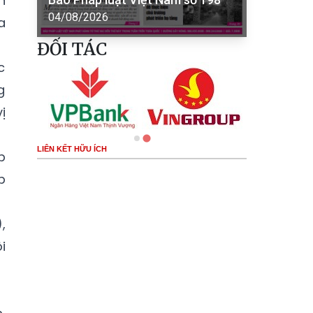
h
04/08/2026
a
ĐỐI TÁC
c
g
ị
LIÊN KẾT HỮU ÍCH
p
p
,
i