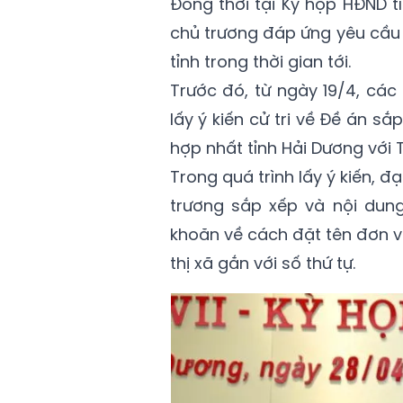
Đồng thời tại Kỳ họp HĐND t
chủ trương đáp ứng yêu cầu c
tỉnh trong thời gian tới.
Trước đó, từ ngày 19/4, các
lấy ý kiến cử tri về Đề án 
hợp nhất tỉnh Hải Dương với 
Trong quá trình lấy ý kiến, đạ
trương sắp xếp và nội dung
khoăn về cách đặt tên đơn v
thị xã gắn với số thứ tự.