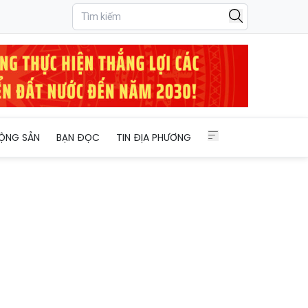
hòng
ỘNG SẢN
BẠN ĐỌC
TIN ĐỊA PHƯƠNG