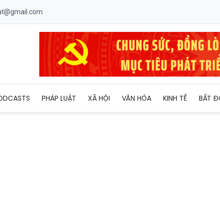
uat@gmail.com
ơng thông qua chủ trương hợp nhất tỉnh Hải Dương và TP Hải P
ODCASTS
PHÁP LUẬT
XÃ HỘI
VĂN HÓA
KINH TẾ
BẤT Đ