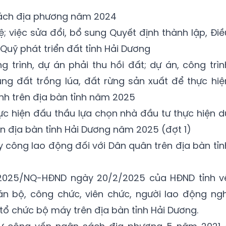
sách địa phương năm 2024
; việc sửa đổi, bổ sung Quyết định thành lập, Điề
Quỹ phát triển đất tỉnh Hải Dương
trình, dự án phải thu hồi đất; dự án, công trìn
ng đất trồng lúa, đất rừng sản xuất để thực hiệ
inh trên địa bàn tỉnh năm 2025
ực hiện đấu thầu lựa chọn nhà đầu tư thực hiện d
n địa bàn tỉnh Hải Dương năm 2025 (đợt 1)
y công lao động đối với Dân quân trên địa bàn tỉn
1/2025/NQ-HĐND ngày 20/2/2025 của HĐND tỉnh v
án bộ, công chức, viên chức, người lao động ngh
 tổ chức bộ máy trên địa bàn tỉnh Hải Dương.