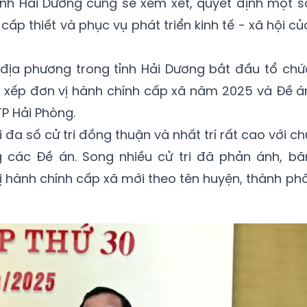
ỉnh Hải Dương cũng sẽ xem xét, quyết định một s
ấp thiết và phục vụ phát triển kinh tế - xã hội củ
 địa phương trong tỉnh Hải Dương bắt đầu tổ chứ
sắp xếp đơn vị hành chính cấp xã năm 2025 và Đề á
TP Hải Phòng.
i đa số cử tri đồng thuận và nhất trí rất cao với ch
 các Đề án. Song nhiều cử tri đã phản ánh, bă
ị hành chính cấp xã mới theo tên huyện, thành phố