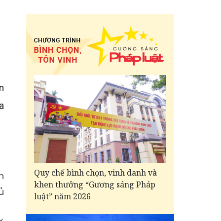
n
a
Quy chế bình chọn, vinh danh và
n
khen thưởng “Gương sáng Pháp
ủ
luật” năm 2026