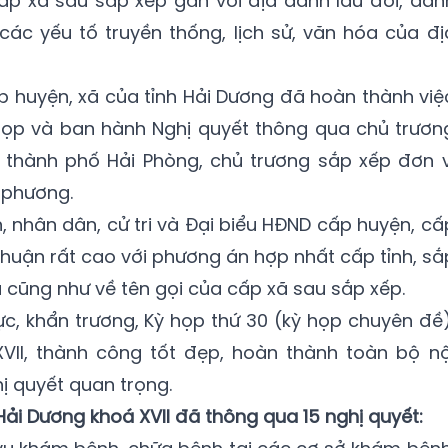
ấp xã sau sắp xếp gắn với địa danh lâu đời, dan
 các yếu tố truyền thống, lịch sử, văn hóa của đị
 huyện, xã của tỉnh Hải Dương đã hoàn thành việ
Kỳ họp và ban hành Nghị quyết thông qua chủ trươn
 thành phố Hải Phòng, chủ trương sắp xếp đơn v
 phương.
, nhân dân, cử tri và Đại biểu HĐND cấp huyện, cấ
thuận rất cao với phương án hợp nhất cấp tỉnh, sắ
 cũng như về tên gọi của cấp xã sau sắp xếp.
ực, khẩn trương, Kỳ họp thứ 30 (kỳ họp chuyên đề)
VII, thành công tốt đẹp, hoàn thành toàn bộ nộ
ị quyết quan trọng.
 Hải Dương khoá XVII đã thông qua 15 nghị quyết: