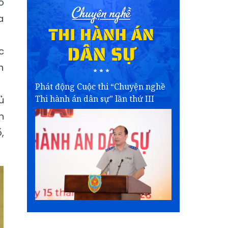
ố
a
c
n
Phát động Cuộc thi “Chuyện nghề
Thi hành án dân sự” lần thứ III
ủ
n
,