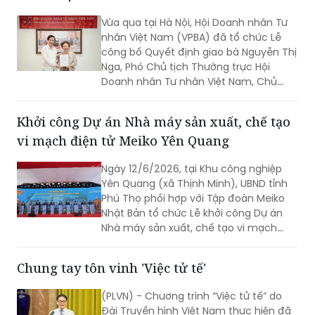
chăn nuôi theo hướng an toàn sinh
học, phòng bệnh chủ động và bền
Vừa qua tại Hà Nội, Hội Doanh nhân Tư
vững.
nhân Việt Nam (VPBA) đã tổ chức Lễ
công bố Quyết định giao bà Nguyễn Thị
Nga, Phó Chủ tịch Thường trực Hội
Doanh nhân Tư nhân Việt Nam, Chủ
tịch Tập đoàn BRG, giữ chức vụ Quyền
Chủ tịch Hội Doanh nhân Tư nhân Việt
Khởi công Dự án Nhà máy sản xuất, chế tạo
Nam.
vi mạch điện tử Meiko Yên Quang
Ngày 12/6/2026, tại Khu công nghiệp
Yên Quang (xã Thịnh Minh), UBND tỉnh
Phú Thọ phối hợp với Tập đoàn Meiko
Nhật Bản tổ chức Lễ khởi công Dự án
Nhà máy sản xuất, chế tạo vi mạch
điện tử Meiko Yên Quang. Phó Thủ
tướng Hồ Quốc Dũng dự và phát biểu
Chung tay tôn vinh 'Việc tử tế'
tại buổi lễ.
(PLVN) - Chương trình “Việc tử tế” do
Đài Truyền hình Việt Nam thực hiện đã