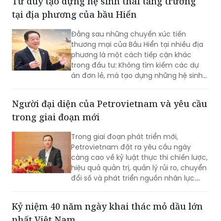
Tư duy tạo dựng hệ sinh thái tăng trưởng
tại địa phương của bầu Hiển
Đằng sau những chuyến xúc tiến
thương mại của Bầu Hiển tại nhiều địa
phương là một cách tiếp cận khác
trong đầu tư: Không tìm kiếm các dự
án đơn lẻ, mà tạo dựng những hệ sinh
thái phát triển phù hợp với lợi thế riêng
của từng vùng đất.
Người đại diện của Petrovietnam và yêu cầu
trong giai đoạn mới
Trong giai đoạn phát triển mới,
Petrovietnam đặt ra yêu cầu ngày
càng cao về kỷ luật thực thi chiến lược,
hiệu quả quản trị, quản lý rủi ro, chuyển
đổi số và phát triển nguồn nhân lực.
Trong tổng thể đó, đội ngũ Người đại
diện giữ vai trò quan trọng, góp phần
Kỷ niệm 40 năm ngày khai thác mỏ dầu lớn
đưa các định hướng lớn của Tập đoàn
nhất Việt Nam
đi vào thực tiễn hoạt động tại doanh