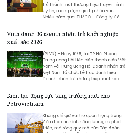
trở thành một thương hiệu truyền hình
uy tín, mang đậm giá trị nhân văn.
Nhiều năm qua, THACO - Công ty Cổ
phần Tập đoàn Trường Hải đồng hành
cùng VTV với mong muốn lan tỏa
Vinh danh 86 doanh nhân trẻ khởi nghiệp
những hành động đẹp, những tấm
xuất sắc 2026
gương đẹp trong xã hội...
(PLVN) - Ngày 10/6, tại TP Hải Phòng,
Trung ương Hội Liên hiệp thanh niên Việt
Nam và Trung ương Hội Doanh nhân trẻ
Việt Nam tổ chức Lễ trao danh hiệu
Doanh nhân trẻ khởi nghiệp xuất sắc
2026.
Kiến tạo động lực tăng trưởng mới cho
Petrovietnam
Không chỉ giữ vai trò quan trọng trong
đảm bảo an ninh năng lượng, sự phát
triển, mở rộng quy mô của Tập đoàn