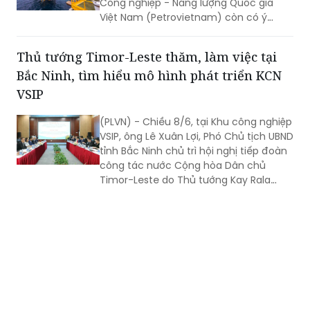
Công nghiệp - Năng lượng Quốc gia
Việt Nam (Petrovietnam) còn có ý
nghĩa quyết định tới mục tiêu tăng
trưởng cao của nền kinh tế.
Thủ tướng Timor-Leste thăm, làm việc tại
Bắc Ninh, tìm hiểu mô hình phát triển KCN
VSIP
(PLVN) - Chiều 8/6, tại Khu công nghiệp
VSIP, ông Lê Xuân Lợi, Phó Chủ tịch UBND
tỉnh Bắc Ninh chủ trì hội nghị tiếp đoàn
công tác nước Cộng hòa Dân chủ
Timor-Leste do Thủ tướng Kay Rala
Xanana Gusmão dẫn đầu đến thăm và
làm việc.