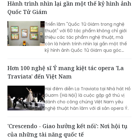
Hành trình nhìn lại gần một thế kỷ hình ảnh
biểu diễn, nghiên cứu và đào tạo âm
Quốc Tử Giám
nhạc.
Triển lãm "Quốc Tử Giám trong nghệ
thuật" với 60 tác phẩm không chỉ giới
thiệu các tác phẩm nghệ thuật, mà
còn là hành trình nhìn lại gần một thế
kỷ hình ảnh Quốc Tử Giám qua góc
nhìn của các họa sĩ, kiến trúc sư, nhiếp
ảnh gia và nghệ sĩ thuộc nhiều thế hệ.
Hơn 100 nghệ sĩ Ý mang kiệt tác opera 'La
Traviata' đến Việt Nam
Hai đêm diễn La Traviata tại Nhà hát Hồ
Gươm (Hà Nội) là cuộc gặp gỡ thú vị
dành cho công chúng Việt Nam yêu
nghệ thuật hàn lâm với di sản opera Ý.
'Crescendo - Giao hưởng kết nối': Nơi hội tụ
của những tài năng quốc tế