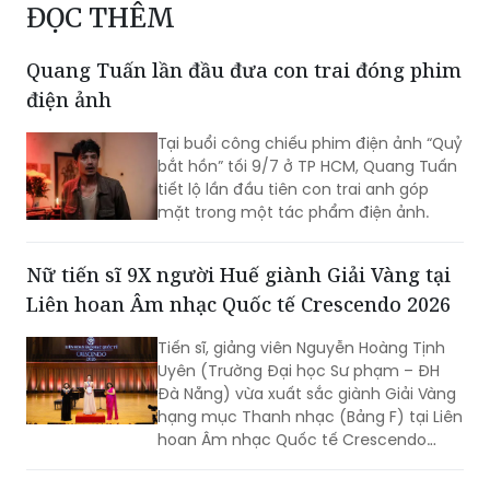
ĐỌC THÊM
Quang Tuấn lần đầu đưa con trai đóng phim
điện ảnh
Tại buổi công chiếu phim điện ảnh “Quỷ
bắt hồn” tối 9/7 ở TP HCM, Quang Tuấn
tiết lộ lần đầu tiên con trai anh góp
mặt trong một tác phẩm điện ảnh.
Nữ tiến sĩ 9X người Huế giành Giải Vàng tại
Liên hoan Âm nhạc Quốc tế Crescendo 2026
Tiến sĩ, giảng viên Nguyễn Hoàng Tịnh
Uyên (Trường Đại học Sư phạm – ĐH
Đà Nẵng) vừa xuất sắc giành Giải Vàng
hạng mục Thanh nhạc (Bảng F) tại Liên
hoan Âm nhạc Quốc tế Crescendo
2026. Thành tích tiếp tục khẳng định
dấu ấn của nữ tiến sĩ 9X trong lĩnh vực