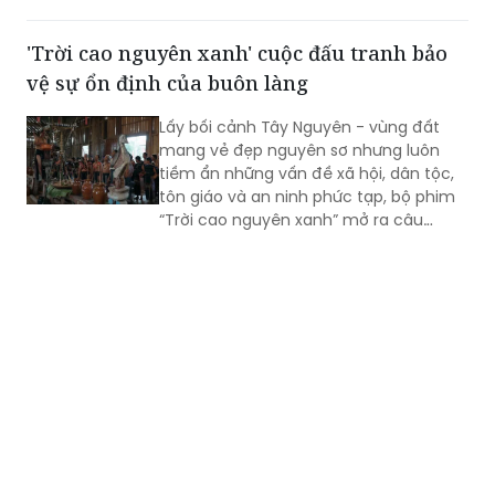
vọng về tình yêu đôi lứa, hạnh phúc gia
đình, tình yêu con người và quê hương,
'Trời cao nguyên xanh' cuộc đấu tranh bảo
đất nước. Đó còn là khát vọng hòa
vệ sự ổn định của buôn làng
bình, lòng biết ơn đối với những người
đã ngã xuống vì độc lập, tự do của Tổ
Lấy bối cảnh Tây Nguyên - vùng đất
quốc.
mang vẻ đẹp nguyên sơ nhưng luôn
tiềm ẩn những vấn đề xã hội, dân tộc,
tôn giáo và an ninh phức tạp, bộ phim
“Trời cao nguyên xanh” mở ra câu
chuyện nhiều tầng lớp về cuộc đấu
tranh bảo vệ sự ổn định của buôn làng
trước những âm mưu kích động, chia rẽ
khối đại đoàn kết dân tộc.