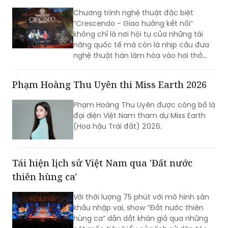
Chương trình nghệ thuật đặc biệt
“Crescendo - Giao hưởng kết nối”
không chỉ là nơi hội tụ của những tài
năng quốc tế mà còn là nhịp cầu đưa
nghệ thuật hàn lâm hòa vào hơi thở
cuộc sống, góp phần khẳng định vị thế
TP Sáng tạo của Hà Nội. Đêm nhạc đã
Phạm Hoàng Thu Uyên thi Miss Earth 2026
xóa nhòa khoảng cách giữa âm nhạc
hàn lâm và khán giả, để lại dấu ấn văn
Phạm Hoàng Thu Uyên được công bố là
hóa trong lòng người dân địa phương
đại diện Việt Nam tham dự Miss Earth
cùng du khách thập phương.
(Hoa hậu Trái đất) 2026.
Tái hiện lịch sử Việt Nam qua 'Đất nước
thiên hùng ca'
Với thời lượng 75 phút với mô hình sân
khấu nhập vai, show “Đất nước thiên
hùng ca” dẫn dắt khán giả qua những