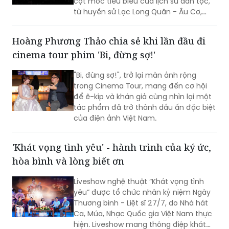
cột mốc tiêu biểu của lịch sử dân tộc,
từ huyền sử Lạc Long Quân - Âu Cơ,
thời Hùng Vương dựng nước, các chiến
công giữ nước hào hùng đến khát vọng
Hoàng Phương Thảo chia sẻ khi lần đầu đi
phát triển hùng cường của dân tộc
cinema tour phim 'Bi, đừng sợ!'
trong thời đại mới.
"Bi, đừng sợ!", trở lại màn ảnh rộng
trong Cinema Tour, mang đến cơ hội
để ê-kíp và khán giả cùng nhìn lại một
tác phẩm đã trở thành dấu ấn đặc biệt
của điện ảnh Việt Nam.
'Khát vọng tình yêu' - hành trình của ký ức,
hòa bình và lòng biết ơn
Liveshow nghệ thuật “Khát vọng tình
yêu” được tổ chức nhân kỷ niệm Ngày
Thương binh - Liệt sĩ 27/7, do Nhà hát
Ca, Múa, Nhạc Quốc gia Việt Nam thực
hiện. Liveshow mang thông điệp khát