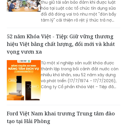
thu giữ tài sản bảo đảm khi được luật
hóa tại Luật các tổ chức tín dụng sửa
đổi đã đóng vai trò như một "đòn bẩy
tâm lý" cải thiện rõ rệt ý thức trả nợ
của bên vay.
52 năm Khóa Việt - Tiệp: Giữ vững thương
hiệu Việt bằng chất lượng, đổi mới và khát
vọng vươn xa
Từ một xí nghiệp sản xuất khóa được
thành lập trong bối cảnh đất nước còn
nhiều khó khăn, sau 52 năm xây dựng
và phát triển (17/7/1974 - 17/7/2026),
Công ty Cổ phần Khóa Việt - Tiệp đã
trở thành một trong những doanh
nghiệp cơ khí tiêu biểu của Việt Nam.
Hành trình hơn nửa thế kỷ ấy không chỉ
là câu chuyện tăng trưởng của một
Ford Việt Nam khai trương Trung tâm đào
thương hiệu “quốc dân”, mà còn phản
tạo tại Hải Phòng
ánh sự bền bỉ của doanh nghiệp Việt