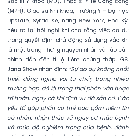
Bác sĩ Y khoa (MD), Thạc sĩ Y tế Công cộng
(MPH), Giáo sư Nhi khoa, Trường Y – Đại học
Upstate, Syracuse, bang New York, Hoa Kỳ,
nêu ra tại hội nghị khi cho rằng việc do dự
trong quyết định chủ động sử dụng vắc xin
là một trong những nguyên nhân và rào cản
chính dẫn đến tỉ lệ tiêm chủng thấp. GS.
Jana Shaw nhận định:
“Sự do dự không nhất
thiết đồng nghĩa với từ chối; trong nhiều
trường hợp, đó là trạng thái phân vân hoặc
trì hoãn, ngay cả khi dịch vụ đã sẵn có. Các
yếu tố góp phần có thể bao gồm niềm tin
cá nhân, nhận thức về nguy cơ mắc bệnh
và mức độ nghiêm trọng của bệnh, đánh