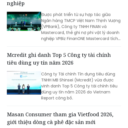
nghiệp
Được phát triển từ sự hợp tác giữa
Ngân hàng TMCP Việt Nam Thịnh Vượng
(VPBank), Công ty TNHH FINAN và
Mastercard, thẻ ghi nợ phi vật lý doanh
nghiệp VPBiz FinanONE Mastercard tích
hợp AI không chỉ là một phương thức
thanh toán mà còn là giải pháp giúp
Mcredit ghi danh Top 5 Công ty tài chính
doanh nghiệp rút ngắn quy trình phê
tiêu dùng uy tín năm 2026
duyệt chi tiêu, trao quyền chủ động
cho nhân viên nhưng vẫn kiểm soát
Công ty Tài chính Tín dụng tiêu dùng
chặt chẽ ngân sách và dòng tiền theo
TNHH MB Shinsei (Mcredit) vừa được
thời gian thực.
vinh danh Top 5 Công ty tài chính tiêu
dùng uy tín năm 2026 do Vietnam
Report công bố.
Masan Consumer tham gia Vietfood 2026,
giới thiệu dòng cà phê đặc sản mới