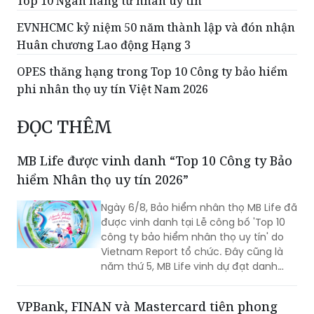
Top 10 Ngân hàng tư nhân uy tín
EVNHCMC kỷ niệm 50 năm thành lập và đón nhận
Huân chương Lao động Hạng 3
OPES thăng hạng trong Top 10 Công ty bảo hiểm
phi nhân thọ uy tín Việt Nam 2026
ĐỌC THÊM
MB Life được vinh danh “Top 10 Công ty Bảo
hiểm Nhân thọ uy tín 2026”
Ngày 6/8, Bảo hiểm nhân thọ MB Life đã
được vinh danh tại Lễ công bố 'Top 10
công ty bảo hiểm nhân thọ uy tín' do
Vietnam Report tổ chức. Đây cũng là
năm thứ 5, MB Life vinh dự đạt danh
hiệu bởi những nỗ lực bền bỉ trong việc
đảm bảo quyền lợi khách hàng với tôn
VPBank, FINAN và Mastercard tiên phong
chỉ đặt sự tín nhiệm lên hàng đầu suốt