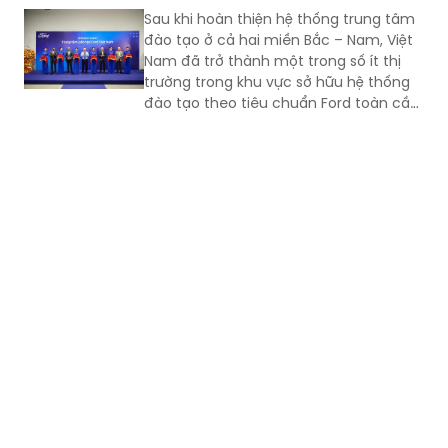
trong quá trình đổi mới, hội nhập và
Sau khi hoàn thiện hệ thống trung tâm
không ngừng nâng cao năng lực cạnh
đào tạo ở cả hai miền Bắc – Nam, Việt
tranh.
Nam đã trở thành một trong số ít thị
trường trong khu vực sở hữu hệ thống
đào tạo theo tiêu chuẩn Ford toàn cầu,
cùng với Thái Lan, Nam Phi, Úc và
Philippin.