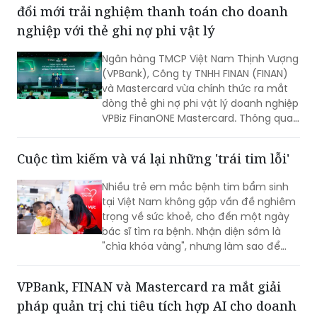
đổi mới trải nghiệm thanh toán cho doanh
một thập kỷ.
nghiệp với thẻ ghi nợ phi vật lý
Ngân hàng TMCP Việt Nam Thịnh Vượng
(VPBank), Công ty TNHH FINAN (FINAN)
và Mastercard vừa chính thức ra mắt
dòng thẻ ghi nợ phi vật lý doanh nghiệp
VPBiz FinanONE Mastercard. Thông qua
giải pháp này, ba đơn vị hướng tới xây
dựng một hệ sinh thái quản trị chi tiêu
Cuộc tìm kiếm và vá lại những 'trái tim lỗi'
hiện đại, nơi doanh nghiệp có thể chủ
động kiểm soát ngân sách, tối ưu dòng
Nhiều trẻ em mắc bệnh tim bẩm sinh
tiền và nâng cao hiệu quả vận hành
tại Việt Nam không gặp vấn đề nghiêm
ngay từ những giao dịch hàng ngày.
trọng về sức khoẻ, cho đến một ngày
bác sĩ tìm ra bệnh. Nhận diện sớm là
"chìa khóa vàng", nhưng làm sao để
chiếc chìa khóa ấy đến tay những gia
đình nghèo ở vùng nông thôn, xa xôi,
VPBank, FINAN và Mastercard ra mắt giải
nơi điều kiện y tế còn thiếu thốn?
pháp quản trị chi tiêu tích hợp AI cho doanh