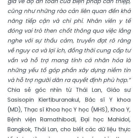
giá về độ an toàn của biện pháp can thiệp,
cũng như những rào cản liên quan đến khả
năng tiếp cận và chi phí. Nhân viên y tế
đóng vai trò then chốt thông qua việc lắng
nghe với sự thấu cảm, truyền đạt rõ ràng
về nguy cơ và lợi ích, đồng thời cung cấp tư
vấn và hỗ trợ mang tính cá nhân hóa là
những yếu tố góp phần xây dựng niềm tin
và hỗ trợ người dân ra quyết định phù hợp.”
Chia sẻ góc nhìn từ Thái Lan, Giáo sư
Sasisopin Kiertiburanakul, Bác sĩ Y khoa
(MD), Thạc sĩ Khoa học Y học (MHS), Khoa Y,
Bệnh viện Ramathibodi, Đại học Mahidol,
Bangkok, Thái Lan, cho biết các dữ liệu thực