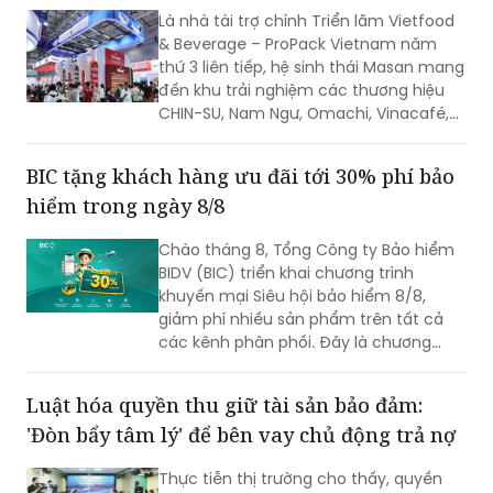
Là nhà tài trợ chính Triển lãm Vietfood
& Beverage – ProPack Vietnam năm
thứ 3 liên tiếp, hệ sinh thái Masan mang
đến khu trải nghiệm các thương hiệu
CHIN-SU, Nam Ngư, Omachi, Vinacafé,
Phở Story, WinEco, trong đó dòng cà
phê Vinacafé Fine Robusta lần đầu xuất
BIC tặng khách hàng ưu đãi tới 30% phí bảo
hiện tại triển lãm. Sự kiện diễn ra từ
hiểm trong ngày 8/8
ngày 6-8/8/2026, tại Trung tâm Hội
chợ & Triển lãm Sài Gòn (SECC).
Chào tháng 8, Tổng Công ty Bảo hiểm
BIDV (BIC) triển khai chương trình
khuyến mại Siêu hội bảo hiểm 8/8,
giảm phí nhiều sản phẩm trên tất cả
các kênh phân phối. Đây là chương
trình ưu đãi có mức giảm phí tốt nhất
của BIC ở trong cùng thời điểm.
Luật hóa quyền thu giữ tài sản bảo đảm:
'Đòn bẩy tâm lý' để bên vay chủ động trả nợ
Thực tiễn thị trường cho thấy, quyền