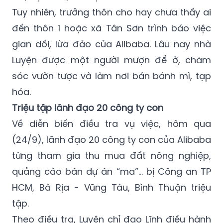
đến thôn 1 hoặc xã Tân Sơn trình báo việc
gian dối, lừa đảo của Alibaba. Lâu nay nhà
Luyện được một người mượn để ở, chăm
sóc vườn tược và làm nơi bán bánh mì, tạp
hóa.
Triệu tập lãnh đạo 20 công ty con
Về diễn biến điều tra vụ việc, hôm qua
(24/9), lãnh đạo 20 công ty con của Alibaba
từng tham gia thu mua đất nông nghiệp,
quảng cáo bán dự án “ma”... bị Công an TP
HCM, Bà Rịa - Vũng Tàu, Bình Thuận triệu
tập.
Theo điều tra, Luyện chỉ đạo Lĩnh điều hành
toàn bộ hoạt động của công ty. DN này