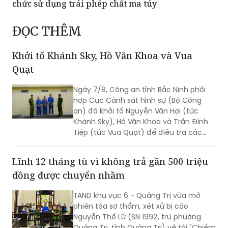
ĐỌC THÊM
Khởi tố Khánh Sky, Hồ Văn Khoa và Vua
Quạt
Ngày 7/8, Công an tỉnh Bắc Ninh phối
hợp Cục Cảnh sát hình sự (Bộ Công
an) đã khởi tố Nguyễn Văn Hợi (tức
Khánh Sky), Hồ Văn Khoa và Trần Đình
Tiệp (tức Vua Quạt) để điều tra các
hành vi liên quan những mâu thuẫn
phát sinh từ hoạt động livestream trên
Lĩnh 12 tháng tù vì không trả gần 500 triệu
mạng xã hội.
đồng được chuyển nhầm
TAND khu vực 6 - Quảng Trị vừa mở
phiên tòa sơ thẩm, xét xử bị cáo
Nguyễn Thế Lữ (SN 1992, trú phường
Quảng Trị, tỉnh Quảng Trị) về tội "Chiếm
giữ tài sản trái phép".