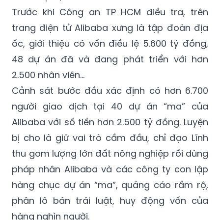
trang điện tử Alibaba xưng là tập đoàn địa
ốc, giới thiệu có vốn điều lệ 5.600 tỷ đồng,
48 dự án đã và đang phát triển với hơn
2.500 nhân viên...
Cảnh sát bước đầu xác định có hơn 6.700
người giao dịch tại 40 dự án “ma” của
Alibaba với số tiền hơn 2.500 tỷ đồng. Luyện
bị cho là giữ vai trò cầm đầu, chỉ đạo Lĩnh
thu gom lượng lớn đất nông nghiệp rồi dùng
pháp nhân Alibaba và các công ty con lập
hàng chục dự án “ma”, quảng cáo rầm rộ,
phân lô bán trái luật, huy động vốn của
hàng nghìn người.
Đồng loạt khám xét trụ sở chính Alibaba và