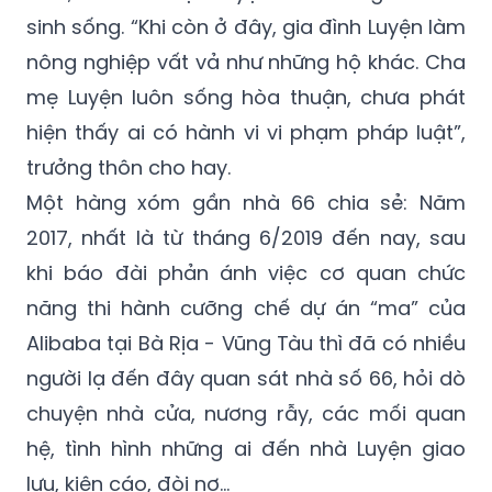
nông nghiệp vất vả như những hộ khác. Cha
mẹ Luyện luôn sống hòa thuận, chưa phát
hiện thấy ai có hành vi vi phạm pháp luật”,
trưởng thôn cho hay.
Một hàng xóm gần nhà 66 chia sẻ: Năm
2017, nhất là từ tháng 6/2019 đến nay, sau
khi báo đài phản ánh việc cơ quan chức
năng thi hành cưỡng chế dự án “ma” của
Alibaba tại Bà Rịa - Vũng Tàu thì đã có nhiều
người lạ đến đây quan sát nhà số 66, hỏi dò
chuyện nhà cửa, nương rẫy, các mối quan
hệ, tình hình những ai đến nhà Luyện giao
lưu, kiện cáo, đòi nợ...
Tuy nhiên, trưởng thôn cho hay chưa thấy ai