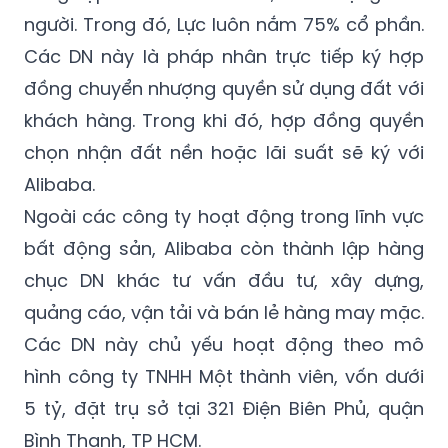
Các DN này là pháp nhân trực tiếp ký hợp
đồng chuyển nhượng quyền sử dụng đất với
khách hàng. Trong khi đó, hợp đồng quyền
chọn nhận đất nền hoặc lãi suất sẽ ký với
Alibaba.
Ngoài các công ty hoạt động trong lĩnh vực
bất động sản, Alibaba còn thành lập hàng
chục DN khác tư vấn đầu tư, xây dựng,
quảng cáo, vận tải và bán lẻ hàng may mặc.
Các DN này chủ yếu hoạt động theo mô
hình công ty TNHH Một thành viên, vốn dưới
5 tỷ, đặt trụ sở tại 321 Điện Biên Phủ, quận
Bình Thạnh, TP HCM.
Trước khi Công an TP HCM điều tra, trên