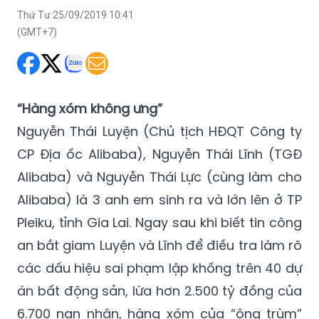
“Hàng xóm không ưng”
Nguyễn Thái Luyện (Chủ tịch HĐQT Công ty
CP Địa ốc Alibaba), Nguyễn Thái Lĩnh (TGĐ
Alibaba) và Nguyễn Thái Lực (cùng làm cho
Alibaba) là 3 anh em sinh ra và lớn lên ở TP
Pleiku, tỉnh Gia Lai. Ngay sau khi biết tin công
an bắt giam Luyện và Lĩnh để điều tra làm rõ
các dấu hiệu sai phạm lập khống trên 40 dự
án bất động sản, lừa hơn 2.500 tỷ đồng của
6.700 nạn nhân, hàng xóm của “ông trùm”
đã có nhiều nhận định.