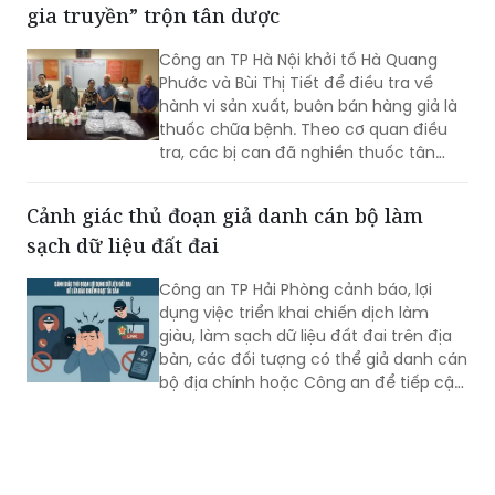
Công an TP Hà Nội khởi tố Hà Quang
Phước và Bùi Thị Tiết để điều tra về
hành vi sản xuất, buôn bán hàng giả là
thuốc chữa bệnh. Theo cơ quan điều
tra, các bị can đã nghiền thuốc tân
dược có thành phần giảm đau, chống
viêm rồi trộn vào thuốc Đông y, đóng
Cảnh giác thủ đoạn giả danh cán bộ làm
gói dưới nhãn “thuốc Đông y gia truyền”
sạch dữ liệu đất đai
để bán cho người bệnh.
Công an TP Hải Phòng cảnh báo, lợi
dụng việc triển khai chiến dịch làm
giàu, làm sạch dữ liệu đất đai trên địa
bàn, các đối tượng có thể giả danh cán
bộ địa chính hoặc Công an để tiếp cận,
thu thập thông tin cá nhân, phát tán
mã độc và chiếm đoạt tài sản của
người dân.