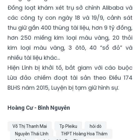
các công ty con ngày 18 và 19/9, cảnh sát
thu giữ gần 400 thùng tài liệu, hơn 9 tỷ đồng,
hơn 250 miếng kim loại màu vàng, 20 thỏi
kim loại màu vàng, 3 ôtô, 40 “sổ đỏ” và
nhiều tài liệu khác...
Hiện Lĩnh bị khởi tố, bắt giam với cáo buộc
Lừa đảo chiếm đoạt tài sản theo Điều 174
BLHS năm 2015, Luyện bị tạm giữ hình sự.
Hoàng Cư - Bình Nguyễn
Võ Thị Thanh Mai
Tp Pleiku
hỏi dò
Nguyễn Thái Lĩnh
THPT Hoàng Hoa Thám
Alibaba
đường Đào Duy Từ
Nguyễn Thái Luyện