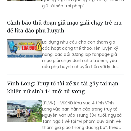
Cảnh báo thủ đoạn giả mạo giải chạy trẻ em
để lừa đảo phụ huynh
Lợi dụng nhu cầu cho con tham gia
các hoạt động thể thao, rèn luyện kỹ
năng, các đối tượng lập fanpage giả
mạo giải chạy dành cho trẻ em, yêu
cầu phụ huynh chuyển tiền với lý do
mở hồ sơ, giữ suất, xác minh thông tin
rồi liên tục dụ nạn nhân nộp thêm tiền.
Vĩnh Long: Truy tố tài xế xe tải gây tai nạn
Công an Hà Nội cảnh báo người dân
khiến nữ sinh 14 tuổi tử vong
cần kiểm tra kỹ đơn vị tổ chức trước khi
đăng ký và tuyệt đối không chuyển tiền
(PLVN) - VKSND Khu vực 4 tỉnh Vĩnh
theo yêu cầu từ các tài khoản không rõ
Long vừa ban hành cáo trạng truy tố
nguồn gốc.
Nguyễn Văn Bảo Trung (34 tuổi, ngụ xã
Tam Ngãi) về tội “Vi phạm quy định về
tham gia giao thông đường bộ”, theo
điểm a khoản 1 Điều 260 BLHS.
Diễn biến vụ heo bị “vỗ béo” bằng chất cấm