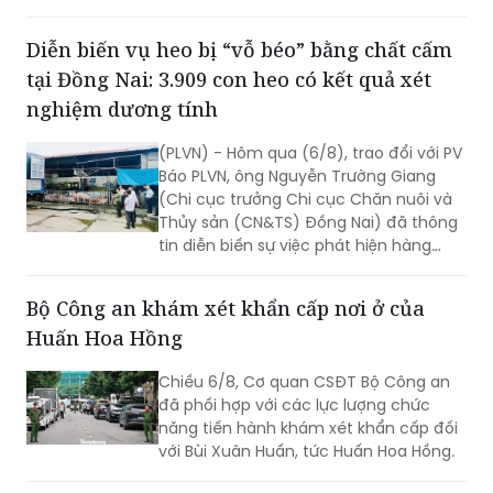
tại Đồng Nai: 3.909 con heo có kết quả xét
nghiệm dương tính
(PLVN) - Hôm qua (6/8), trao đổi với PV
Báo PLVN, ông Nguyễn Trường Giang
(Chi cục trưởng Chi cục Chăn nuôi và
Thủy sản (CN&TS) Đồng Nai) đã thông
tin diễn biến sự việc phát hiện hàng
nghìn con heo dương tính với chất cấm
Salbutamol (thuộc nhóm Beta-agonist,
Bộ Công an khám xét khẩn cấp nơi ở của
chất tạo nạc bị cấm sử dụng trong
Huấn Hoa Hồng
chăn nuôi) tại nhiều cơ sở chăn nuôi,
thu gom trên địa bàn.
Chiều 6/8, Cơ quan CSĐT Bộ Công an
đã phối hợp với các lực lượng chức
năng tiến hành khám xét khẩn cấp đối
với Bùi Xuân Huấn, tức Huấn Hoa Hồng.
Khởi tố thêm 02 đối tượng trong vụ án
"xưởng rửa tiền"