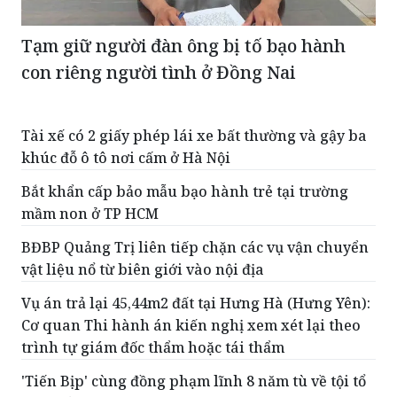
con riêng người tình ở Đồng Nai
Tài xế có 2 giấy phép lái xe bất thường và gậy ba
khúc đỗ ô tô nơi cấm ở Hà Nội
Bắt khẩn cấp bảo mẫu bạo hành trẻ tại trường
mầm non ở TP HCM
BĐBP Quảng Trị liên tiếp chặn các vụ vận chuyển
vật liệu nổ từ biên giới vào nội địa
Vụ án trả lại 45,44m2 đất tại Hưng Hà (Hưng Yên):
Cơ quan Thi hành án kiến nghị xem xét lại theo
trình tự giám đốc thẩm hoặc tái thẩm
'Tiến Bịp' cùng đồng phạm lĩnh 8 năm tù về tội tổ
chức sử dụng trái phép chất ma túy