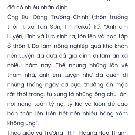
Ông Bùi Đặng Trường Chinh (thôn trưởng
thôn 1, xã Tân Sơn, TP Pleiku) kể: “Anh em
Luyện, Lĩnh và Lực sinh ra, lớn lên và học tập
ở thôn 1. Do làm nông nghiệp quá khó khăn
nên Luyện đã đưa cả gia đình đi làm ăn xa
nhiều năm nay. Thế nhưng những lần về
thăm nhà, anh em Luyện như đã quên đi
những tháng ngày cơ cực, thường ăn mặc
rất thời trang, tự xưng là những ông chủ lớn,
nói năng toàn tỷ nọ, tỷ kia và luôn đề cao
bản thân lên trên hết nên nhiều hàng xóm
không ưng”.
Theo giáo vụ Trường THPT Hoàng Hoa Thám,
Nguyễn Thái Luyện từng học tại trường từ