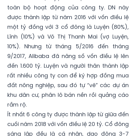
được thành lập từ năm 2016 với vốn điều lệ
một tỷ đồng với 3 cổ đông là Luyện (80%),
Lĩnh (10%) và Võ Thị Thanh Mai (vợ Luyện,
10%). Nhưng từ tháng 5/2016 đến tháng
9/2017, Alibaba đã nâng số vốn điều lệ lên
đến 1.600 tỷ. Luyện và người thân thành lập
rất nhiều công ty con để ký hợp đồng mua
đất nông nghiệp, sau đó tự “vẽ” các dự án
khu dân cư, phân lô bán nền rồi quảng cáo
rầm rộ.
Ít nhất 6 công ty được thành lập từ giữa đến
cuối năm 2018 với vốn điều lệ 20 tỷ. Cổ đông
sáng lập đều là cá nhân, dao động 3-7
người. Trong đó, Lực luôn nắm 75% cổ phần.