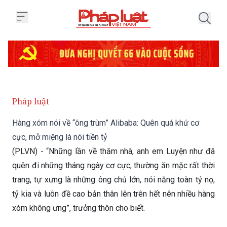
Trang chủ Hàng xóm nói về “ông t
Pháp luật
Hàng xóm nói về “ông trùm” Alibaba: Quên quá khứ cơ
cực, mở miệng là nói tiền tỷ
(PLVN) - “Những lần về thăm nhà, anh em Luyện như đã
quên đi những tháng ngày cơ cực, thường ăn mặc rất thời
trang, tự xưng là những ông chủ lớn, nói năng toàn tỷ nọ,
tỷ kia và luôn đề cao bản thân lên trên hết nên nhiều hàng
xóm không ưng”, trưởng thôn cho biết.
Thứ Tư 25/09/2019 10:41
(GMT+7)