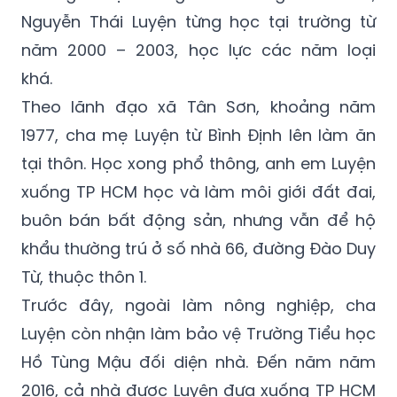
năm 2000 – 2003, học lực các năm loại
khá.
Theo lãnh đạo xã Tân Sơn, khoảng năm
1977, cha mẹ Luyện từ Bình Định lên làm ăn
tại thôn. Học xong phổ thông, anh em Luyện
xuống TP HCM học và làm môi giới đất đai,
buôn bán bất động sản, nhưng vẫn để hộ
khẩu thường trú ở số nhà 66, đường Đào Duy
Từ, thuộc thôn 1.
Trước đây, ngoài làm nông nghiệp, cha
Luyện còn nhận làm bảo vệ Trường Tiểu học
Hồ Tùng Mậu đối diện nhà. Đến năm năm
2016, cả nhà được Luyện đưa xuống TP HCM
sinh sống. “Khi còn ở đây, gia đình Luyện làm