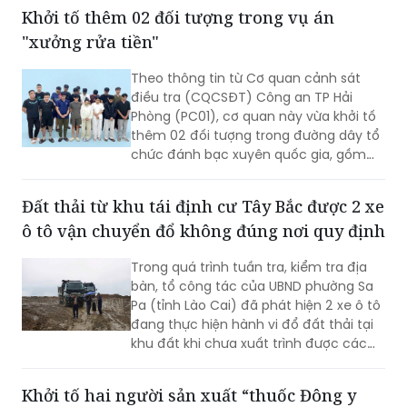
Theo thông tin từ Cơ quan cảnh sát
điều tra (CQCSĐT) Công an TP Hải
Phòng (PC01), cơ quan này vừa khởi tố
thêm 02 đối tượng trong đường dây tổ
chức đánh bạc xuyên quốc gia, gồm
Nguyễn An Huy (SN 2005), trú tại
phường Hạc Thành, tỉnh Thanh Hoá và
Đất thải từ khu tái định cư Tây Bắc được 2 xe
đối tượng Hoàng Xuân Đức (SN 2003),
ô tô vận chuyển đổ không đúng nơi quy định
trú tại phường Châu Sơn, tỉnh Ninh Bình,
02 đối tượng này bị khởi tố tội danh
Trong quá trình tuần tra, kiểm tra địa
“Đánh bạc”.
bàn, tổ công tác của UBND phường Sa
Pa (tỉnh Lào Cai) đã phát hiện 2 xe ô tô
đang thực hiện hành vi đổ đất thải tại
khu đất khi chưa xuất trình được các
giấy tờ pháp lý liên quan.
Khởi tố hai người sản xuất “thuốc Đông y
gia truyền” trộn tân dược