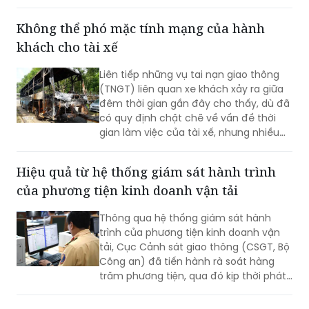
vào khai thác thương mại cuối năm
2026.
Không thể phó mặc tính mạng của hành
khách cho tài xế
Liên tiếp những vụ tai nạn giao thông
(TNGT) liên quan xe khách xảy ra giữa
đêm thời gian gần đây cho thấy, dù đã
có quy định chặt chẽ về vấn đề thời
gian làm việc của tài xế, nhưng nhiều
doanh nghiệp và người lái xe vẫn cố
tình vi phạm; gây ra những hậu quả
Hiệu quả từ hệ thống giám sát hành trình
thảm khốc.
của phương tiện kinh doanh vận tải
Thông qua hệ thống giám sát hành
trình của phương tiện kinh doanh vận
tải, Cục Cảnh sát giao thông (CSGT, Bộ
Công an) đã tiến hành rà soát hàng
trăm phương tiện, qua đó kịp thời phát
hiện và xử lý nhiều trường hợp vi phạm.