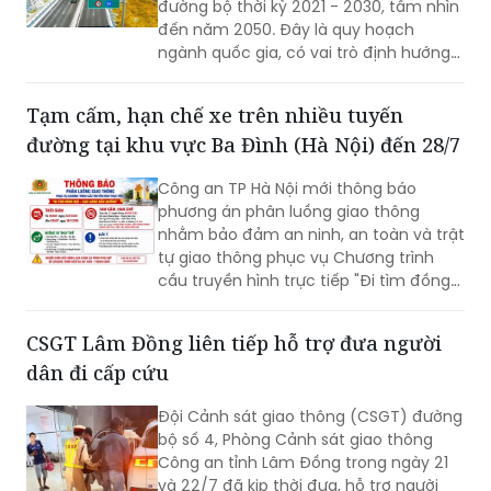
đường bộ thời kỳ 2021 - 2030, tầm nhìn
đến năm 2050. Đây là quy hoạch
ngành quốc gia, có vai trò định hướng
phát triển hệ thống đường bộ trên
phạm vi cả nước; là cơ sở để quản lý,
Tạm cấm, hạn chế xe trên nhiều tuyến
huy động nguồn lực đầu tư, tăng
đường tại khu vực Ba Đình (Hà Nội) đến 28/7
cường liên kết vùng và kết nối các
trung tâm kinh tế, đô thị, cửa khẩu,
Công an TP Hà Nội mới thông báo
cảng biển, cảng hàng không cùng các
phương án phân luồng giao thông
đầu mối giao thông quan trọng.
nhằm bảo đảm an ninh, an toàn và trật
tự giao thông phục vụ Chương trình
cầu truyền hình trực tiếp "Đi tìm đồng
đội – Sao sáng dẫn đường", diễn ra lúc
20h ngày 26/7 tại Đài tưởng niệm các
CSGT Lâm Đồng liên tiếp hỗ trợ đưa người
Anh hùng liệt sĩ, phường Ba Đình.
dân đi cấp cứu
Đội Cảnh sát giao thông (CSGT) đường
bộ số 4, Phòng Cảnh sát giao thông
Công an tỉnh Lâm Đồng trong ngày 21
và 22/7 đã kịp thời đưa, hỗ trợ người