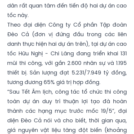
dân rất quan tâm đến tiến độ hai dự án cao
tốc này.
Theo đại diện Công ty Cổ phần Tập đoàn
Đèo Cả (đơn vị đứng đầu trong các liên
danh thực hiện hai dự án trên), tại dự án cao
tốc Hữu Nghị - Chi Lăng đang triển khai 131
mũi thi công, với gần 2.600 nhân sự và 1.195
thiết bị. Sản lượng đạt 5.231/7.949 tỷ đồng,
tương đương 65% giá trị hợp đồng.
“Sau Tết Âm lịch, công tác tổ chức thi công
toàn dự án duy trì thuận lợi tạo đà hoàn
thành các hạng mục trước mốc 19/5”, đại
diện Đèo Cả nói và cho biết, thời gian qua,
giá nguyên vật liệu tăng đột biến (khoảng