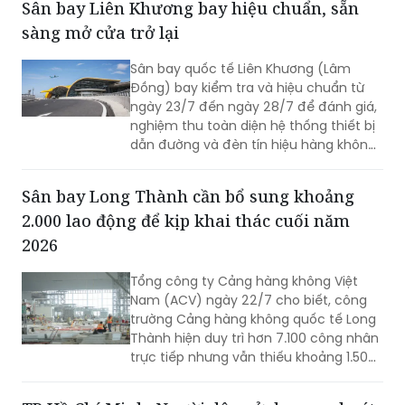
Sân bay Liên Khương bay hiệu chuẩn, sẵn
sàng mở cửa trở lại
Sân bay quốc tế Liên Khương (Lâm
Đồng) bay kiểm tra và hiệu chuẩn từ
ngày 23/7 đến ngày 28/7 để đánh giá,
nghiệm thu toàn diện hệ thống thiết bị
dẫn đường và đèn tín hiệu hàng không
mới được đầu tư cải tạo. Đợt bay hiệu
chuẩn này nhằm sẵn sàng cho việc sân
Sân bay Long Thành cần bổ sung khoảng
bay Liên Khương khai thác trở lại vào
2.000 lao động để kịp khai thác cuối năm
ngày 19/8.
2026
Tổng công ty Cảng hàng không Việt
Nam (ACV) ngày 22/7 cho biết, công
trường Cảng hàng không quốc tế Long
Thành hiện duy trì hơn 7.100 công nhân
trực tiếp nhưng vẫn thiếu khoảng 1.500
- 2.000 lao động tại một số gói thầu
trọng điểm. Trong bối cảnh dự án bước