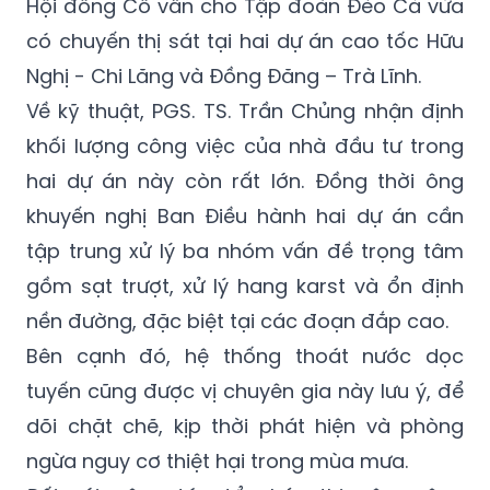
Hội đồng Cố vấn cho Tập đoàn Đèo Cả vừa
có chuyến thị sát tại hai dự án cao tốc Hữu
Nghị - Chi Lăng và Đồng Đăng – Trà Lĩnh.
Về kỹ thuật, PGS. TS. Trần Chủng nhận định
khối lượng công việc của nhà đầu tư trong
hai dự án này còn rất lớn. Đồng thời ông
khuyến nghị Ban Điều hành hai dự án cần
tập trung xử lý ba nhóm vấn đề trọng tâm
gồm sạt trượt, xử lý hang karst và ổn định
nền đường, đặc biệt tại các đoạn đắp cao.
Bên cạnh đó, hệ thống thoát nước dọc
tuyến cũng được vị chuyên gia này lưu ý, để
dõi chặt chẽ, kịp thời phát hiện và phòng
ngừa nguy cơ thiệt hại trong mùa mưa.