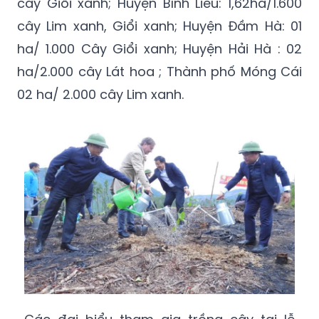
cây Giổi xanh; Huyện Bình Liêu: 1,62ha/1.600
cây Lim xanh, Giổi xanh; Huyện Đầm Hà: 01
ha/ 1.000 Cây Giổi xanh; Huyện Hải Hà : 02
ha/2.000 cây Lát hoa ; Thành phố Móng Cái
02 ha/ 2.000 cây Lim xanh.