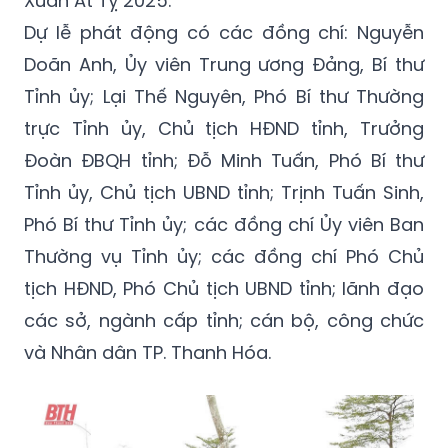
Xuân Ất Tỵ 2025.
Dự lễ phát động có các đồng chí: Nguyễn
Doãn Anh, Ủy viên Trung ương Đảng, Bí thư
Tỉnh ủy; Lại Thế Nguyên, Phó Bí thư Thường
trực Tỉnh ủy, Chủ tịch HĐND tỉnh, Trưởng
Đoàn ĐBQH tỉnh; Đỗ Minh Tuấn, Phó Bí thư
Tỉnh ủy, Chủ tịch UBND tỉnh; Trịnh Tuấn Sinh,
Phó Bí thư Tỉnh ủy; các đồng chí Ủy viên Ban
Thường vụ Tỉnh ủy; các đồng chí Phó Chủ
tịch HĐND, Phó Chủ tịch UBND tỉnh; lãnh đạo
các sở, ngành cấp tỉnh; cán bộ, công chức
và Nhân dân TP. Thanh Hóa.