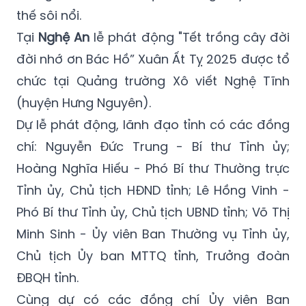
thế sôi nổi.
Tại
Nghệ An
lễ phát động "Tết trồng cây đời
đời nhớ ơn Bác Hồ” Xuân Ất Tỵ 2025 được tổ
chức tại Quảng trường Xô viết Nghệ Tĩnh
(huyện Hưng Nguyên).
Dự lễ phát động, lãnh đạo tỉnh có các đồng
chí: Nguyễn Đức Trung - Bí thư Tỉnh ủy;
Hoàng Nghĩa Hiếu - Phó Bí thư Thường trực
Tỉnh ủy, Chủ tịch HĐND tỉnh; Lê Hồng Vinh -
Phó Bí thư Tỉnh ủy, Chủ tịch UBND tỉnh; Võ Thị
Minh Sinh - Ủy viên Ban Thường vụ Tỉnh ủy,
Chủ tịch Ủy ban MTTQ tỉnh, Trưởng đoàn
ĐBQH tỉnh.
Cùng dự có các đồng chí Ủy viên Ban