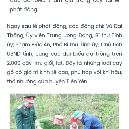
Các đại biểu tham gia trồng cây tại lễ
phát động.
Ngay sau lễ phát động, các đồng chí: Vũ Đại
Thắng, Ủy viên Trung ương Đảng, Bí thư Tỉnh
ủy; Phạm Đức Ấn, Phó Bí thư Tỉnh ủy, Chủ tịch
UBND tỉnh, cùng các đại biểu đã trồng trên
2.000 cây lim, giổi, lát. Đây là những loài cây
gỗ có giá trị kinh tế cao, phù hợp với khí hậu,
thổ nhưỡng của huyện Tiên Yên.