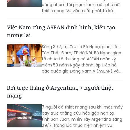
hoạch ám sát bất thành một nhân
chứng, khiến một nạn nhân không liên
Việt Nam cùng ASEAN định hình, kiến tạo
quan tử vong và hai người khác bị
tương lai
thương.
Sáng 31/7, tại Trụ sở Bộ Ngoại giao, số 1
Tôn Thất Đàm, TP Hà Nội, Bộ Ngoại giao
tổ chức Lễ thượng cờ ASEAN nhân kỷ
niệm 59 năm Ngày thành lập Hiệp hội
các quốc gia Đông Nam Á (ASEAN) và
31 năm Việt Nam tham gia ASEAN.
Rơi trực thăng ở Argentina, 7 người thiệt
mạng
7 người đã thiệt mạng sau khi một máy
bay trực thăng cứu hỏa gặp nạn tại
tỉnh San Juan, miền Tây Argentina sáng
29/7, trong lúc thực hiện nhiệm vụ
huấn luyện.