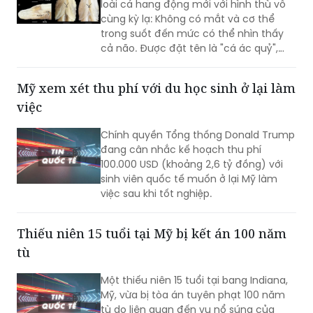
cả não. Được đặt tên là "cá ác quỷ",
sinh vật này được các chuyên gia đánh
giá có thể là một trong những loài cá
Mỹ xem xét thu phí với du học sinh ở lại làm
hiếm nhất trên thế giới hiện nay.
việc
Chính quyền Tổng thống Donald Trump
đang cân nhắc kế hoạch thu phí
100.000 USD (khoảng 2,6 tỷ đồng) với
sinh viên quốc tế muốn ở lại Mỹ làm
việc sau khi tốt nghiệp.
Thiếu niên 15 tuổi tại Mỹ bị kết án 100 năm
tù
Một thiếu niên 15 tuổi tại bang Indiana,
Mỹ, vừa bị tòa án tuyên phạt 100 năm
tù do liên quan đến vụ nổ súng của
băng nhóm tội phạm làm một phụ nữ
thiệt mạng. Vụ việc xuất phát từ kế