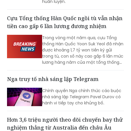
Cựu Tổng thống Hàn Quốc ngồi tù vẫn nhận
tiền cao gấp 6 lần lương đương nhiệm
Trong vòng một năm qua, cựu Tổng
thống Hàn Quốc Yoon Suk Yeol đã nhận
được khoảng 1,7 tỷ won tiền ký gửi
trong tù, con số này cao gấp 6 lần mức
lương hàng năm của một tổng thống
đương nhiệm. Không những vậy, cựu Đệ
nhất phu nhân Kim Keon-hee cũng ghi
Nga truy tố nhà sáng lập Telegram
nhận mức tiền ký gửi lên tới khoảng 170
triệu won, trở thành phạm nhân nhận
Chính quyền Nga chính thức cáo buộc
được nhiều tiền nhất tại Trại tạm giam
nhà sáng lập Telegram Pavel Durov có
miền Nam Seoul.
hành vi tiếp tay cho khủng bố.
Hơn 3,6 triệu người theo dõi chuyến bay thử
nghiệm thẳng từ Australia đến châu Âu
Chuyến bay thử nghiệm đầu tiên từ
Australia đến châu Âu do hãng Qantas