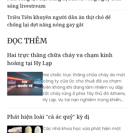
Triều Tiên khuyên người dân ăn thịt chó để
chống lại đợt nắng nóng gay gắt
ĐỌC THÊM
Hai trực thăng chữa cháy va chạm kinh
hoàng tại Hy Lạp
Hai chiếc trực thăng chữa cháy do một
công ty của Úc cho thuê đã va chạm
trên không khi đang làm nhiệm vụ dập
tắt cháy rừng ở phía Tây thủ đô Athens,
Hy Lạp. Vụ tai nạn nghiêm trọng khiến
hai người thiệt mạng.
Phát hiện loài "cá ác quỷ" kỳ dị
Các nhà khoa học vừa phát hiện một
loài cá hang động mới với hình thù vô
cùng kỳ lạ: Không có mắt và cơ thể
trong suốt đến mức có thể nhìn thấy