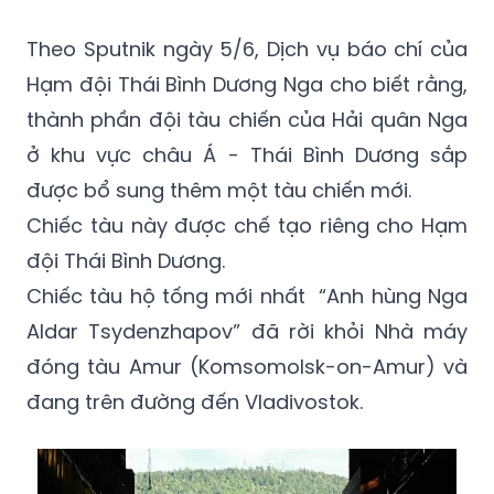
(GMT+7)
Theo Sputnik ngày 5/6, Dịch vụ báo chí của
Hạm đội Thái Bình Dương Nga cho biết rằng,
thành phần đội tàu chiến của Hải quân Nga
ở khu vực châu Á - Thái Bình Dương sắp
được bổ sung thêm một tàu chiến mới.
Chiếc tàu này được chế tạo riêng cho Hạm
đội Thái Bình Dương.
Chiếc tàu hộ tống mới nhất “Anh hùng Nga
Aldar Tsydenzhapov” đã rời khỏi Nhà máy
đóng tàu Amur (Komsomolsk-on-Amur) và
đang trên đường đến Vladivostok.