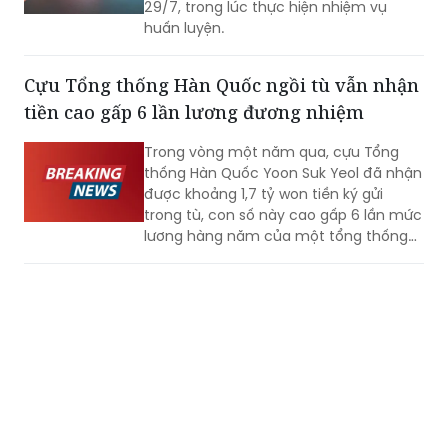
7 người đã thiệt mạng sau khi một máy
bay trực thăng cứu hỏa gặp nạn tại
tỉnh San Juan, miền Tây Argentina sáng
29/7, trong lúc thực hiện nhiệm vụ
huấn luyện.
Cựu Tổng thống Hàn Quốc ngồi tù vẫn nhận
tiền cao gấp 6 lần lương đương nhiệm
Trong vòng một năm qua, cựu Tổng
thống Hàn Quốc Yoon Suk Yeol đã nhận
được khoảng 1,7 tỷ won tiền ký gửi
trong tù, con số này cao gấp 6 lần mức
lương hàng năm của một tổng thống
đương nhiệm. Không những vậy, cựu Đệ
nhất phu nhân Kim Keon-hee cũng ghi
Nga truy tố nhà sáng lập Telegram
nhận mức tiền ký gửi lên tới khoảng 170
triệu won, trở thành phạm nhân nhận
Chính quyền Nga chính thức cáo buộc
được nhiều tiền nhất tại Trại tạm giam
nhà sáng lập Telegram Pavel Durov có
miền Nam Seoul.
hành vi tiếp tay cho khủng bố.