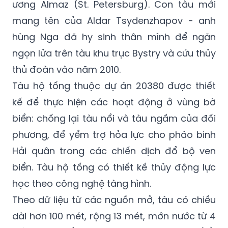
Tsydenzhapov” thuộc dự án 20380 được
phát triển bởi Cục thiết kế hàng hải trung
ương Almaz (St. Petersburg). Con tàu mới
mang tên của Aldar Tsydenzhapov - anh
hùng Nga đã hy sinh thân mình để ngăn
ngọn lửa trên tàu khu trục Bystry và cứu thủy
thủ đoàn vào năm 2010.
Tàu hộ tống thuộc dự án 20380 được thiết
kế để thực hiện các hoạt động ở vùng bờ
biển: chống lại tàu nổi và tàu ngầm của đối
phương, để yểm trợ hỏa lực cho pháo binh
Hải quân trong các chiến dịch đổ bộ ven
biển. Tàu hộ tống có thiết kế thủy động lực
học theo công nghệ tàng hình.