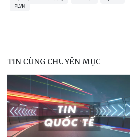
Aldar Tsydenzhapov
Vladivostok
Hạm đội Thái Bình Dương
tàu chiến
Sputnik
PLVN
TIN CÙNG CHUYÊN MỤC