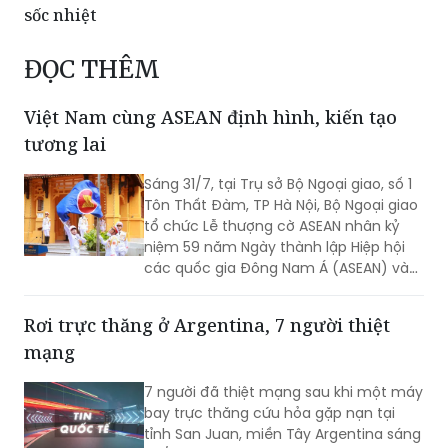
chìm dần xuống biển
Ba con sư tử tại vườn thú Tokyo tử vong nghi do
sốc nhiệt
ĐỌC THÊM
Việt Nam cùng ASEAN định hình, kiến tạo
tương lai
Sáng 31/7, tại Trụ sở Bộ Ngoại giao, số 1
Tôn Thất Đàm, TP Hà Nội, Bộ Ngoại giao
tổ chức Lễ thượng cờ ASEAN nhân kỷ
niệm 59 năm Ngày thành lập Hiệp hội
các quốc gia Đông Nam Á (ASEAN) và
31 năm Việt Nam tham gia ASEAN.
Rơi trực thăng ở Argentina, 7 người thiệt
mạng