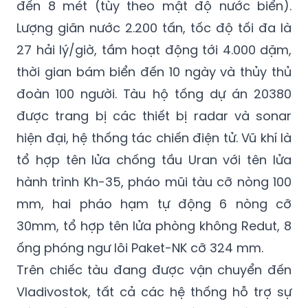
Theo dữ liệu từ các nguồn mở, tàu có chiều
dài hơn 100 mét, rộng 13 mét, mớn nước từ 4
đến 8 mét (tùy theo mật độ nước biển).
Lượng giãn nước 2.200 tấn, tốc độ tối đa là
27 hải lý/giờ, tầm hoạt động tới 4.000 dặm,
thời gian bám biển đến 10 ngày và thủy thủ
đoàn 100 người. Tàu hộ tống dự án 20380
được trang bị các thiết bị radar và sonar
hiện đại, hệ thống tác chiến điện tử. Vũ khí là
tổ hợp tên lửa chống tầu Uran với tên lửa
hành trình Kh-35, pháo mũi tàu cỡ nòng 100
mm, hai pháo hạm tự động 6 nòng cỡ
30mm, tổ hợp tên lửa phòng không Redut, 8
ống phóng ngư lôi Paket-NK cỡ 324 mm.