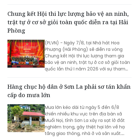
cam ở Việt Nam (10/8/1961 -
10/8/2026) và tổng kết 5 năm phong
Chung kết Hội thi lực lượng bảo vệ an ninh,
trào “Vì nạn nhân chất độc da cam”.
trật tự ở cơ sở giỏi toàn quốc diễn ra tại Hải
Phòng
(PLVN) - Ngày 7/8, tại Nhà hát Hoa
Phượng (Hải Phòng) sẽ diễn ra vòng
Chung kết Hội thi lực lượng tham gia
bảo vệ an ninh, trật tự ở cơ sở giỏi toàn
quốc lần thứ I năm 2026 với sự tham
gia của 8 đội tuyển xuất sắc đại diện
cho 34 tỉnh, TP.
Hàng chục hộ dân ở Sơn La phải sơ tán khẩn
cấp do mưa lớn
Mưa lớn kéo dài từ ngày 5 đến 6/8
khiến nhiều khu vực trên địa bàn xã
Muổi Nọi, tỉnh Sơn La xảy ra sạt lở đất
nghiêm trọng, gây thiệt hại lớn về hạ
tầng giao thông, nhà ở và sản xuất.