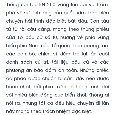
Tiếng còi tàu KN 260 vang lên dài và trầm,
phá vỡ sự tĩnh lặng của buổi sớm, báo hiệu
chuyến hải trình đặc biệt bắt đầu. Con tàu
từ từ rời cầu cảng, mang theo thùng phiếu
của Tổ bầu cử số 10, hướng về phía vùng
biển phía Nam của Tổ quốc. Trên boong tàu,
các cán bộ, chiến sĩ kiểm tra lại lần cuối
danh sách cử tri, tài liệu bầu cử và các
phương án bảo đảm an toàn. Những chiếc
áo phao được chuẩn bị sẵn, dây neo được
buộc chặt, bởi phía trước là hành trình dài
với nhiều biến động của biển khơi. Không ai
nói ra, nhưng tất cả đều hiểu chuyến đi lần
này mang theo trách nhiệm đặc biệt.