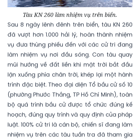
Tàu KN 260 làm nhiệm vụ trên biển.
Sau 8 ngày lênh đênh trên biển, tàu KN 260
đã vượt hơn 1.000 hải lý, hoàn thành nhiệm
vụ đưa thùng phiếu đến với các cử tri đang
làm nhiệm vụ nơi đầu sóng. Con tàu quay
mũi hướng về đất liền khi mặt trời bắt đầu
lặn xuống phía chân trời, khép lại một hành
trình đặc biệt. Theo đại diện Tổ bầu cử số 10
(phường Phước Thắng, TP Hồ Chí Minh), toàn
bộ quá trình bầu cử được tổ chức đúng kế
hoạch, đúng quy trình và quy định của pháp
luật. 100% cử tri là cán bộ, chiến sĩ đang làm
nhiệm vụ trên các tàu tuần tra đã tham gia