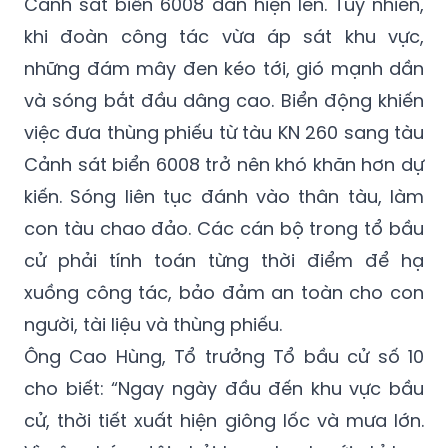
Cảnh sát biển 6008 dần hiện lên. Tuy nhiên,
khi đoàn công tác vừa áp sát khu vực,
những đám mây đen kéo tới, gió mạnh dần
và sóng bắt đầu dâng cao. Biển động khiến
việc đưa thùng phiếu từ tàu KN 260 sang tàu
Cảnh sát biển 6008 trở nên khó khăn hơn dự
kiến. Sóng liên tục đánh vào thân tàu, làm
con tàu chao đảo. Các cán bộ trong tổ bầu
cử phải tính toán từng thời điểm để hạ
xuồng công tác, bảo đảm an toàn cho con
người, tài liệu và thùng phiếu.
Ông Cao Hùng, Tổ trưởng Tổ bầu cử số 10
cho biết: “Ngay ngày đầu đến khu vực bầu
cử, thời tiết xuất hiện giông lốc và mưa lớn.