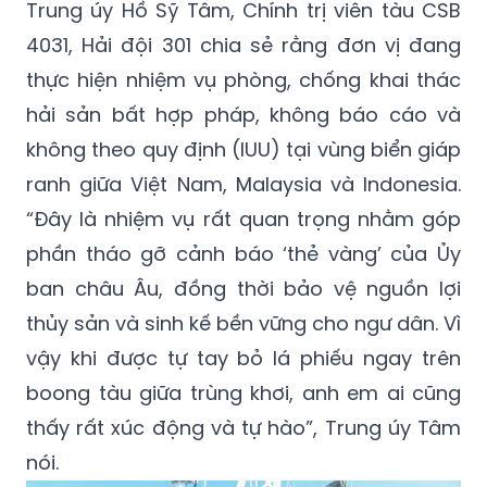
Trung úy Hồ Sỹ Tâm, Chính trị viên tàu CSB
4031, Hải đội 301 chia sẻ rằng đơn vị đang
thực hiện nhiệm vụ phòng, chống khai thác
hải sản bất hợp pháp, không báo cáo và
không theo quy định (IUU) tại vùng biển giáp
ranh giữa Việt Nam, Malaysia và Indonesia.
“Đây là nhiệm vụ rất quan trọng nhằm góp
phần tháo gỡ cảnh báo ‘thẻ vàng’ của Ủy
ban châu Âu, đồng thời bảo vệ nguồn lợi
thủy sản và sinh kế bền vững cho ngư dân. Vì
vậy khi được tự tay bỏ lá phiếu ngay trên
boong tàu giữa trùng khơi, anh em ai cũng
thấy rất xúc động và tự hào”, Trung úy Tâm
nói.