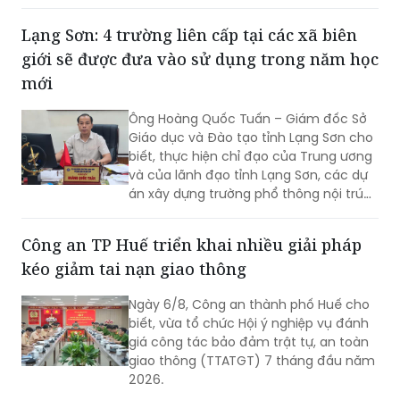
Chính quyền địa phương đã khẩn
trương sơ tán 84 hộ dân ra khỏi khu vực
Lạng Sơn: 4 trường liên cấp tại các xã biên
nguy hiểm.
giới sẽ được đưa vào sử dụng trong năm học
mới
Ông Hoàng Quốc Tuấn – Giám đốc Sở
Giáo dục và Đào tạo tỉnh Lạng Sơn cho
biết, thực hiện chỉ đạo của Trung ương
và của lãnh đạo tỉnh Lạng Sơn, các dự
án xây dựng trường phổ thông nội trú
liên cấp tiểu học và trung học cơ sở tại
các xã biên giới Lạng Sơn sẽ tiếp tục
Công an TP Huế triển khai nhiều giải pháp
được đẩy nhanh tiến độ, hoàn thành
kéo giảm tai nạn giao thông
giai đoạn 1 bốn trường học, kịp thời đưa
vào sử dụng trong năm học 2026-
Ngày 6/8, Công an thành phố Huế cho
2027.
biết, vừa tổ chức Hội ý nghiệp vụ đánh
giá công tác bảo đảm trật tự, an toàn
giao thông (TTATGT) 7 tháng đầu năm
2026.