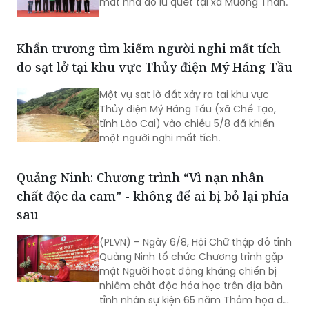
mất nhà do lũ quét tại xã Mường Than.
Khẩn trương tìm kiếm người nghi mất tích
do sạt lở tại khu vực Thủy điện Mý Háng Tầu
Một vụ sạt lở đất xảy ra tại khu vực
Thủy điện Mý Háng Tầu (xã Chế Tạo,
tỉnh Lào Cai) vào chiều 5/8 đã khiến
một người nghi mất tích.
Quảng Ninh: Chương trình “Vì nạn nhân
chất độc da cam” - không để ai bị bỏ lại phía
sau
(PLVN) – Ngày 6/8, Hội Chữ thập đỏ tỉnh
Quảng Ninh tổ chức Chương trình gặp
mặt Người hoạt động kháng chiến bị
nhiễm chất độc hóa học trên địa bàn
tỉnh nhân sự kiện 65 năm Thảm họa da