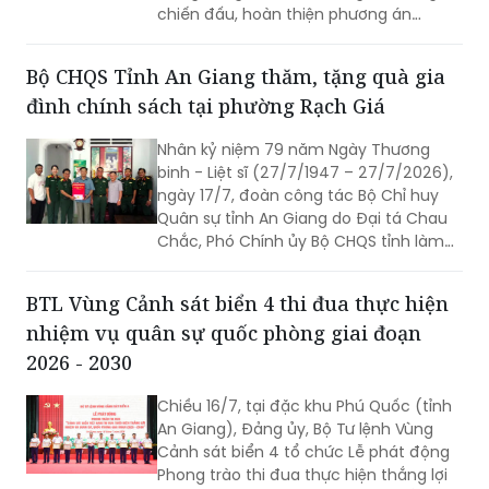
chiến đấu, hoàn thiện phương án
phòng thủ, chủ động xử lý mọi tình
huống, đồng thời gắn phát triển kinh tế
Bộ CHQS Tỉnh An Giang thăm, tặng quà gia
biển với củng cố quốc phòng, an ninh.
đình chính sách tại phường Rạch Giá
Nhân kỷ niệm 79 năm Ngày Thương
binh - Liệt sĩ (27/7/1947 – 27/7/2026),
ngày 17/7, đoàn công tác Bộ Chỉ huy
Quân sự tỉnh An Giang do Đại tá Chau
Chắc, Phó Chính ủy Bộ CHQS tỉnh làm
trưởng đoàn đã đến thăm, trao 4 phần
quà của Quân ủy Trung ương, Bộ Quốc
BTL Vùng Cảnh sát biển 4 thi đua thực hiện
phòng tặng các gia đình chính sách,
nhiệm vụ quân sự quốc phòng giai đoạn
người có công với cách mạng trên địa
bàn phường Rạch Giá, An Giang.
2026 - 2030
Chiều 16/7, tại đặc khu Phú Quốc (tỉnh
An Giang), Đảng ủy, Bộ Tư lệnh Vùng
Cảnh sát biển 4 tổ chức Lễ phát động
Phong trào thi đua thực hiện thắng lợi