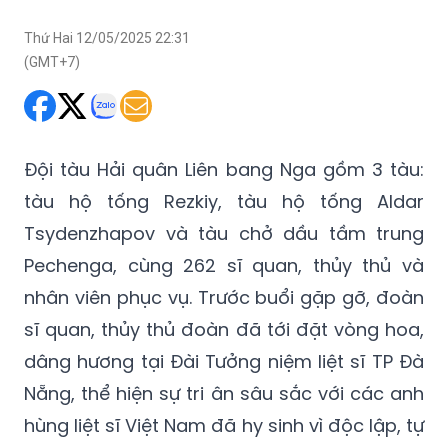
Thứ Hai 12/05/2025 22:31
(GMT+7)
Đội tàu Hải quân Liên bang Nga gồm 3 tàu:
tàu hộ tống Rezkiy, tàu hộ tống Aldar
Tsydenzhapov và tàu chở dầu tầm trung
Pechenga, cùng 262 sĩ quan, thủy thủ và
nhân viên phục vụ. Trước buổi gặp gỡ, đoàn
sĩ quan, thủy thủ đoàn đã tới đặt vòng hoa,
dâng hương tại Đài Tưởng niệm liệt sĩ TP Đà
Nẵng, thể hiện sự tri ân sâu sắc với các anh
hùng liệt sĩ Việt Nam đã hy sinh vì độc lập, tự