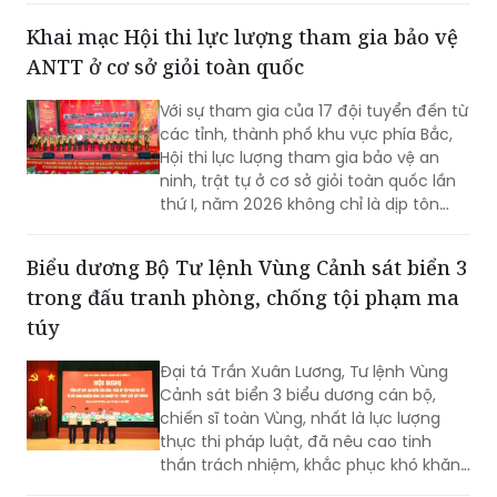
Khai mạc Hội thi lực lượng tham gia bảo vệ
ANTT ở cơ sở giỏi toàn quốc
Với sự tham gia của 17 đội tuyển đến từ
các tỉnh, thành phố khu vực phía Bắc,
Hội thi lực lượng tham gia bảo vệ an
ninh, trật tự ở cơ sở giỏi toàn quốc lần
thứ I, năm 2026 không chỉ là dịp tôn
vinh những mô hình hiệu quả mà còn
góp phần nâng cao kỹ năng, nghiệp vụ
Biểu dương Bộ Tư lệnh Vùng Cảnh sát biển 3
cho lực lượng giữ gìn bình yên từ cơ sở.
trong đấu tranh phòng, chống tội phạm ma
túy
Đại tá Trần Xuân Lương, Tư lệnh Vùng
Cảnh sát biển 3 biểu dương cán bộ,
chiến sĩ toàn Vùng, nhất là lực lượng
thực thi pháp luật, đã nêu cao tinh
thần trách nhiệm, khắc phục khó khăn,
kiên quyết đấu tranh với các loại tội