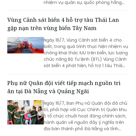
nhiệm vụ quân sự, quốc phòng hằng
năm và giai đoạn 2026 – 2030. Thiếu
tướng Nguyễn Văn Dũng - Bí thư Đảng
Vùng Cảnh sát biển 4 hỗ trợ tàu Thái Lan
ủy, Chính ủy, Chủ tịch Hội đồng Thi đua
gặp nạn trên vùng biển Tây Nam
- Khen thưởng Bộ Tư lệnh Vùng Cảnh
sát biển 4 chủ trì buổi Lễ.
Ngày 16/7, Vùng Cảnh sát biển 4 cho
biết, trong quá trình thực hiện nhiệm vụ
chống khai thác IUU trên biển, lực lượng
chức năng Bộ Tư lệnh (BTL) Vùng Cảnh
sát biển 4 phát hiện, hỗ trợ 1 tàu Thái
Lan bị hỏng máy, trôi dạt trên vùng biển
Tây Nam.
Phụ nữ Quân đội viết tiếp mạch nguồn tri
ân tại Đà Nẵng và Quảng Ngãi
Ngày 16/7, Ban Phụ nữ Quân đội đã chủ
trì, phối hợp với Cục Chính trị Quân khu
5 tổ chức chuỗi hoạt động chính sách,
hành quân về nguồn đầy ý nghĩa trên
địa bàn thành phố Đà Nẵng và tỉnh
Quảng Ngãi