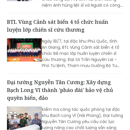
niệm Anh hùng liệt sĩ và Người có công
tỉnh cùng Khu lưu niệm Lực lượng vũ
trang tỉnh.
BTL Vùng Cảnh sát biển 4 tổ chức huấn
luyện lớp chiến sĩ cứu thương
Ngày 18/7, tại đặc khu Phú Quốc, tỉnh
An Giang, BTL Vùng Cảnh sát biển 4 tổ
chức Bế mạc lớp huấn luyện chiến sĩ
cứu thương. Đại tá Trần Nguyên Lai -
Phó Tư lệnh, Tham mưu trưởng Bộ Tư
lệnh Vùng Cảnh sát biển 4, Trưởng ban
tổ chức lớp huấn luyện chủ trì bế mạc.
Đại tướng Nguyễn Tân Cương: Xây dựng
Bạch Long Vĩ thành 'pháo đài' bảo vệ chủ
quyền biển, đảo
Kiểm tra công tác quốc phòng tại đặc
khu Bạch Long Vĩ (Hải Phòng), Đại tướng
Nguyễn Tân Cương yêu cầu các lực
lượng nâng cao chất lượng sẵn sàng