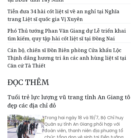
Tiễn đưa 34 hài cốt liệt sĩ về an nghỉ tại Nghĩa
trang Liệt sĩ quốc gia Vị Xuyên
Phó Thủ tướng Phan Văn Giang dự Lễ triển khai
tìm kiếm, quy tập hài cốt liệt sĩ tại Đồng Nai
Cán bộ, chiến sĩ Đồn Biên phòng Cửa khẩu Lộc
Thịnh dâng hương tri ân các anh hùng liệt sĩ tại
Căn cứ Tà Thiết
ĐỌC THÊM
Tuổi trẻ lực lượng vũ trang tỉnh An Giang tô
đẹp các địa chỉ đỏ
Trong hai ngày 18 và 19/7, Bộ Chỉ huy
Quân sự tỉnh An Giang phối hợp với
đoàn viên, thanh niên địa phương tổ
chức tổng dọn vệ sinh tại Đền tưởng