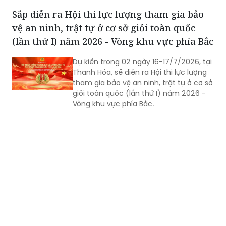
phạm, vi phạm pháp luật, hoàn thành
Sắp diễn ra Hội thi lực lượng tham gia bảo
xuất sắc nhiệm vụ được giao...
vệ an ninh, trật tự ở cơ sở giỏi toàn quốc
(lần thứ I) năm 2026 - Vòng khu vực phía Bắc
Dự kiến trong 02 ngày 16-17/7/2026, tại
Thanh Hóa, sẽ diễn ra Hội thi lực lượng
tham gia bảo vệ an ninh, trật tự ở cơ sở
giỏi toàn quốc (lần thứ I) năm 2026 -
Vòng khu vực phía Bắc.