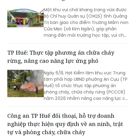
Bộ Chỉ huy Quân sự (CHQS) tỉnh Quảng
Trị bàn giao cho điểm Trường Mầm non
Cửa Mẹc (xã Kim Ngân), góp phần
mang đến môi trường học tập, vui chơi
an toàn, lành mạnh cho trẻ em vùng
khó khăn.
TP Huế: Thực tập phương án chữa cháy
rừng, nâng cao năng lực ứng phó
Ngày 6/8, Hạt Kiểm lâm khu vực Trung
tâm phối hợp UBND phường An Cựu (TP
Huế) tổ chức thực tập phương án
phòng cháy, chữa cháy rừng (PCCCR)
năm 2026 nhằm nâng cao năng lực chỉ
huy, điều hành và khả năng phối hợp xử
lý các tình huống cháy rừng.
Công an TP Huế đối thoại, hỗ trợ doanh
nghiệp thực hiện quy định về an ninh, trật
tự và phòng cháy, chữa cháy
Ngày 6/8, Công an TP Huế tổ chức hội
nghị đối thoại với các cơ sở, doanh