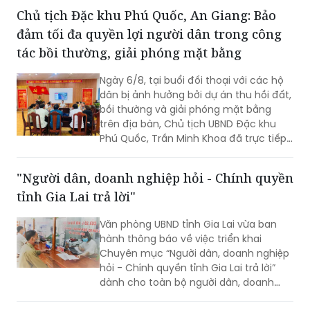
vướng mắc và đề xuất các giải pháp
tác bồi thường, giải phóng mặt bằng
nâng cao chất lượng phục vụ Nhân
dân, cơ quan, tổ chức. Tiếp và làm việc
Ngày 6/8, tại buổi đối thoại với các hộ
với đoàn có Đại tá Huỳnh Thanh Lâm,
dân bị ảnh hưởng bởi dự án thu hồi đất,
Phó Giám đốc Công an tỉnh; cùng đại
bồi thường và giải phóng mặt bằng
diện lãnh đạo một số phòng nghiệp vụ
trên địa bàn, Chủ tịch UBND Đặc khu
Công an tỉnh.
Phú Quốc, Trần Minh Khoa đã trực tiếp
lắng nghe, giải đáp các kiến nghị của
người dân và đưa ra nhiều cam kết
"Người dân, doanh nghiệp hỏi - Chính quyền
nhằm bảo đảm tối đa quyền, lợi ích
tỉnh Gia Lai trả lời"
hợp pháp của bà con.
Văn phòng UBND tỉnh Gia Lai vừa ban
hành thông báo về việc triển khai
Chuyên mục “Người dân, doanh nghiệp
hỏi - Chính quyền tỉnh Gia Lai trả lời”
dành cho toàn bộ người dân, doanh
nghiệp, nhà đầu tư và các cơ quan,
đơn vị, địa phương trên địa bàn. Dự kiến
Quảng Trị thành lập đội hình tình nguyện
Chương trình sẽ được triển khai trong
đưa kỹ năng số đến vùng biên
tháng 8/2026.