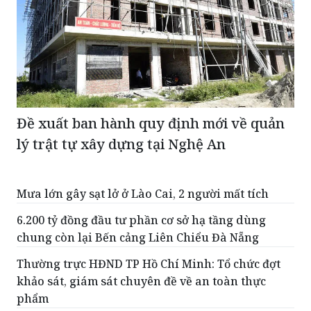
Đề xuất ban hành quy định mới về quản
lý trật tự xây dựng tại Nghệ An
Mưa lớn gây sạt lở ở Lào Cai, 2 người mất tích
6.200 tỷ đồng đầu tư phần cơ sở hạ tầng dùng
chung còn lại Bến cảng Liên Chiểu Đà Nẵng
Thường trực HĐND TP Hồ Chí Minh: Tổ chức đợt
khảo sát, giám sát chuyên đề về an toàn thực
phẩm
Vi phạm tại dự án Suối Voi (TP Huế): Chủ tịch
UBND xã Chân Mây - Lăng Cô kiến nghị sớm xử lý