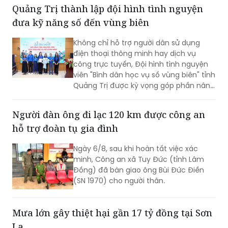
Không chỉ hỗ trợ người dân sử dụng
điện thoại thông minh hay dịch vụ
công trực tuyến, Đội hình tình nguyện
viên "Bình dân học vụ số vùng biên" tỉnh
Quảng Trị được kỳ vọng góp phần nâng
cao kỹ năng số, đưa các nền tảng và
tiện ích số đến gần hơn với người dân
Người đàn ông đi lạc 120 km được công an
khu vực biên giới.
hỗ trợ đoàn tụ gia đình
Ngày 6/8, sau khi hoàn tất việc xác
minh, Công an xã Tuy Đức (tỉnh Lâm
Đồng) đã bàn giao ông Bùi Đức Điền
(SN 1970) cho người thân.
Mưa lớn gây thiệt hại gần 17 tỷ đồng tại Sơn
La
Mưa lớn trên diện rộng từ đêm 5/8 đến