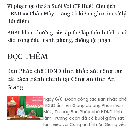
dứt điểm
BĐBP khen thưởng các tập thể lập thành tích xuất
sắc trong đấu tranh phòng, chống tội phạm
ĐỌC THÊM
Ban Pháp chế HĐND tỉnh khảo sát công tác
cải cách hành chính tại Công an tỉnh An
Giang
Ngày 6/8, Đoàn công tác Ban Pháp chế
HĐND tỉnh An Giang do ông Phạm Văn
Màu, Trưởng Ban Pháp chế HĐND tỉnh
làm Trưởng đoàn đã có buổi giám sát,
làm việc với Công an tỉnh An Giang về
công tác cải cách hành chính, giải
quyết thủ tục hành chính trong lĩnh vực
Chủ tịch Đặc khu Phú Quốc, An Giang: Bảo
Công an, nhằm đánh giá kết quả thực
đảm tối đa quyền lợi người dân trong công
hiện, kịp thời ghi nhận những khó khăn,