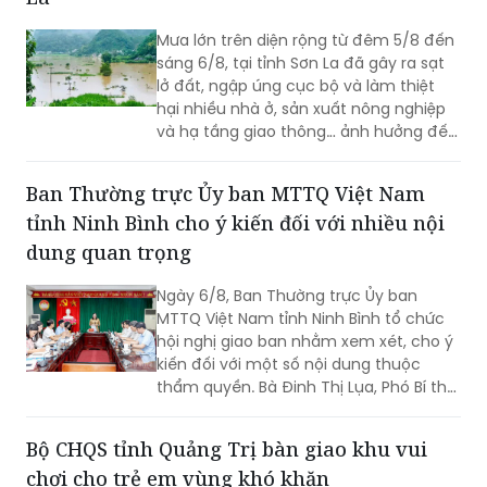
sáng 6/8, tại tỉnh Sơn La đã gây ra sạt
lở đất, ngập úng cục bộ và làm thiệt
hại nhiều nhà ở, sản xuất nông nghiệp
và hạ tầng giao thông… ảnh hưởng đến
đời sống của nhân dân.
Ban Thường trực Ủy ban MTTQ Việt Nam
tỉnh Ninh Bình cho ý kiến đối với nhiều nội
dung quan trọng
Ngày 6/8, Ban Thường trực Ủy ban
MTTQ Việt Nam tỉnh Ninh Bình tổ chức
hội nghị giao ban nhằm xem xét, cho ý
kiến đối với một số nội dung thuộc
thẩm quyền. Bà Đinh Thị Lụa, Phó Bí thư
Tỉnh ủy, Chủ tịch Ủy ban MTTQ Việt
Nam tỉnh dự và chỉ đạo hội nghị. Tham
Bộ CHQS tỉnh Quảng Trị bàn giao khu vui
dự có các thành viên Ban Thường trực
chơi cho trẻ em vùng khó khăn
Ủy ban MTTQ Việt Nam tỉnh.
Một khu vui chơi khang trang vừa được