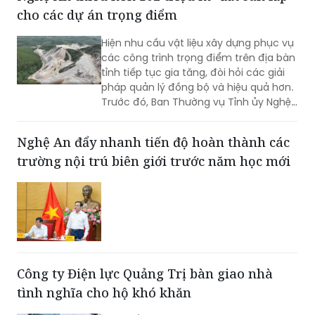
Hiện nhu cầu vật liệu xây dựng phục vụ
các công trình trọng điểm trên địa bàn
tỉnh tiếp tục gia tăng, đòi hỏi các giải
pháp quản lý đồng bộ và hiệu quả hơn.
Trước đó, Ban Thường vụ Tỉnh ủy Nghệ
An đã ban hành Kết luận về tăng cường
công tác quản lý hoạt động khoáng
Nghệ An đẩy nhanh tiến độ hoàn thành các
sản trên địa bàn tỉnh.
trường nội trú biên giới trước năm học mới
Công ty Điện lực Quảng Trị bàn giao nhà
tình nghĩa cho hộ khó khăn
Ngày 7/8, Công ty Điện lực Quảng Trị
phối hợp Hội Chữ thập đỏ tỉnh trao 2
trong số 10 căn nhà tình nghĩa cho các