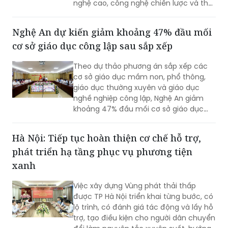
Nghệ An dự kiến giảm khoảng 47% đầu mối
cơ sở giáo dục công lập sau sắp xếp
Theo dự thảo phương án sắp xếp các
cơ sở giáo dục mầm non, phổ thông,
giáo dục thường xuyên và giáo dục
nghề nghiệp công lập, Nghệ An giảm
khoảng 47% đầu mối cơ sở giáo dục
công lập, thuộc nhóm địa phương có tỷ
lệ sắp xếp cao trong cả nước.
Hà Nội: Tiếp tục hoàn thiện cơ chế hỗ trợ,
phát triển hạ tầng phục vụ phương tiện
xanh
Việc xây dựng Vùng phát thải thấp
được TP Hà Nội triển khai từng bước, có
lộ trình, có đánh giá tác động và lấy hỗ
trợ, tạo điều kiện cho người dân chuyển
đổi làm nguyên tắc xuyên suốt, hướng
tới mục tiêu cải thiện chất lượng môi
trường không khí, phát triển giao thông