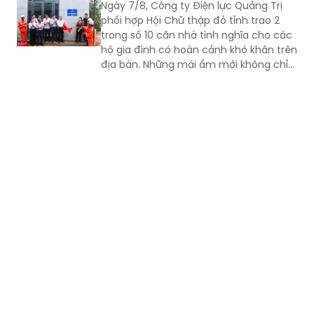
hộ gia đình có hoàn cảnh khó khăn trên
địa bàn. Những mái ấm mới không chỉ
giúp người dân an cư, ổn định cuộc
sống mà còn góp phần lan tỏa những
giá trị nhân văn từ các hoạt động an
sinh xã hội của ngành Điện.