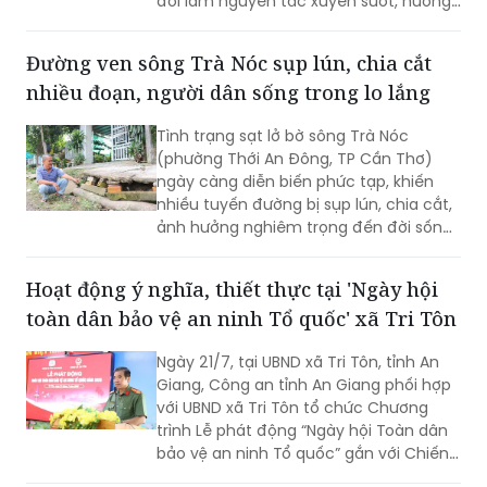
Đường ven sông Trà Nóc sụp lún, chia cắt
công cộng hiện đại và xây dựng Thủ đô
nhiều đoạn, người dân sống trong lo lắng
xanh, văn minh, bền vững.
Tình trạng sạt lở bờ sông Trà Nóc
(phường Thới An Đông, TP Cần Thơ)
ngày càng diễn biến phức tạp, khiến
nhiều tuyến đường bị sụp lún, chia cắt,
ảnh hưởng nghiêm trọng đến đời sống
của hàng trăm hộ dân. Không ít gia
đình phải tự bỏ tiền gia cố bờ sông,
Hoạt động ý nghĩa, thiết thực tại 'Ngày hội
nâng đường để duy trì lối đi. Tuy nhiên,
toàn dân bảo vệ an ninh Tổ quốc' xã Tri Tôn
người dân vẫn thường trực nỗi lo sạt lở,
nhất là vào mùa mưa và thời điểm
Ngày 21/7, tại UBND xã Tri Tôn, tỉnh An
nước lớn.
Giang, Công an tỉnh An Giang phối hợp
với UBND xã Tri Tôn tổ chức Chương
trình Lễ phát động “Ngày hội Toàn dân
bảo vệ an ninh Tổ quốc” gắn với Chiến
dịch Thanh niên Công an tình nguyện
hè năm 2026.
Xác định Ngày truyền thống LLVT Quảng Trị