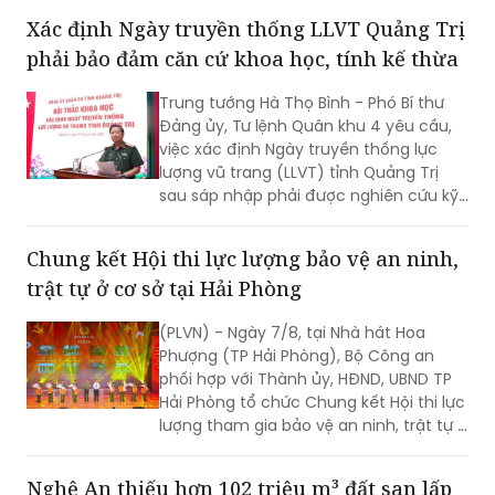
phải bảo đảm căn cứ khoa học, tính kế thừa
Trung tướng Hà Thọ Bình - Phó Bí thư
Đảng ủy, Tư lệnh Quân khu 4 yêu cầu,
việc xác định Ngày truyền thống lực
lượng vũ trang (LLVT) tỉnh Quảng Trị
sau sáp nhập phải được nghiên cứu kỹ
lưỡng, bảo đảm căn cứ khoa học, tính
kế thừa và tạo sự đồng thuận cao...
Chung kết Hội thi lực lượng bảo vệ an ninh,
trật tự ở cơ sở tại Hải Phòng
(PLVN) - Ngày 7/8, tại Nhà hát Hoa
Phượng (TP Hải Phòng), Bộ Công an
phối hợp với Thành ủy, HĐND, UBND TP
Hải Phòng tổ chức Chung kết Hội thi lực
lượng tham gia bảo vệ an ninh, trật tự ở
cơ sở giỏi toàn quốc lần thứ nhất, năm
2026 với chủ đề "Vững nghiệp vụ - Trọn
Nghệ An thiếu hơn 102 triệu m³ đất san lấp
niềm tin. Vì an ninh Tổ quốc và bình yên
cho các dự án trọng điểm
cuộc sống".