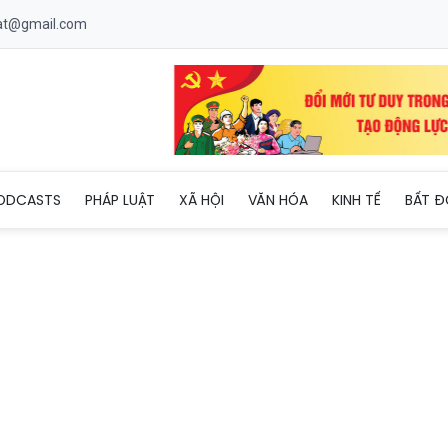
uat@gmail.com
nh chính quyền địa phương 2 cấp phục vụ người dân, doanh nghiệ
ODCASTS
PHÁP LUẬT
XÃ HỘI
VĂN HÓA
KINH TẾ
BẤT Đ