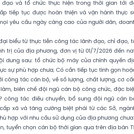
 đạo và tổ chức thực hiện trong thời gian tới đ
ấp tiếp tục được hoàn thiện và vận hành thực s
g mọi yêu cầu ngày càng cao của người dân, doan
ại biểu từ thực tiễn công tác lãnh đạo, chỉ đạo, t
nh trị của địa phương, đơn vị từ 01/7/2026 đến na
nội dung sau: tổ chức bộ máy của chính quyền đị
ực sự phù hợp chưa; Có cần tiếp tục tinh gọn hoặ
ới công tác cán bộ, về số lượng, chất lượng, cơ cấ
ệc làm, biên chế đội ngũ cán bộ công chức, đặc biệ
? công tác điều chuyển, bổ sung đội ngũ cán b
 cấp xã và tăng cường biệt phái từ các Sở, ngàn
phù hợp với nhu cầu sử dụng của địa phương chưa
n, tuyển chọn cán bộ thời gian qua trên địa bàn T