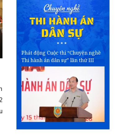
Phát động Cuộc thi “Chuyện nghề
Thi hành án dân sự” lần thứ III
h
2
u