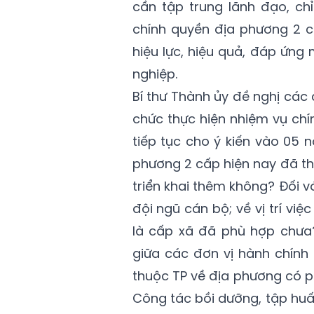
cần tập trung lãnh đạo, chỉ
chính quyền địa phương 2 c
hiệu lực, hiệu quả, đáp ứn
nghiệp.
Bí thư Thành ủy đề nghị các đ
chức thực hiện nhiệm vụ chí
tiếp tục cho ý kiến vào 05 
phương 2 cấp hiện nay đã th
triển khai thêm không? Đối v
đội ngũ cán bộ; về vị trí vi
là cấp xã đã phù hợp chưa
giữa các đơn vị hành chính
thuộc TP về địa phương có 
Công tác bồi dưỡng, tập huấ