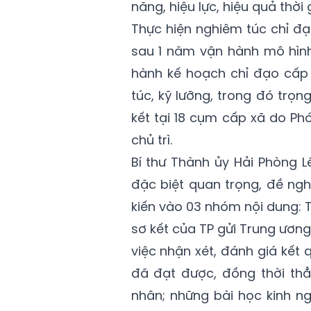
năng, hiệu lực, hiệu quả thời 
Thực hiện nghiêm túc chỉ đạ
sau 1 năm vận hành mô hìn
hành kế hoạch chỉ đạo cấp 
túc, kỹ lưỡng, trong đó trọn
kết tại 18 cụm cấp xã do Ph
chủ trì.
Bí thư Thành ủy Hải Phòng L
đặc biệt quan trọng, đề ngh
kiến vào 03 nhóm nội dung: 
sơ kết của TP gửi Trung ương
việc nhận xét, đánh giá kết
đã đạt được, đồng thời thẳ
nhân; những bài học kinh n