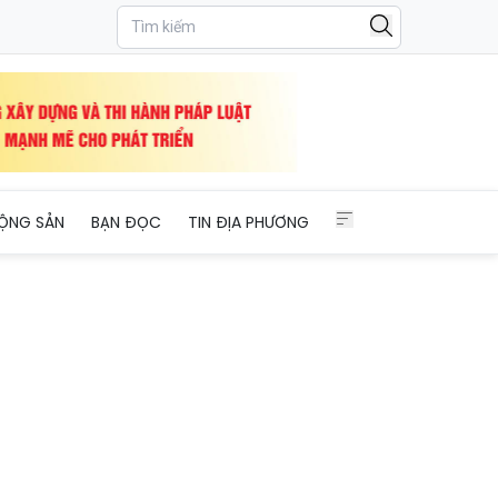
p ngày một tốt hơn
ỘNG SẢN
BẠN ĐỌC
TIN ĐỊA PHƯƠNG