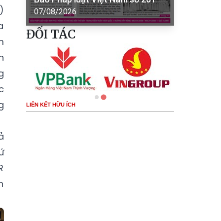
)
07/08/2026
a
ĐỐI TÁC
m
n
g
c
g
LIÊN KẾT HỮU ÍCH
ả
ứ
R
h