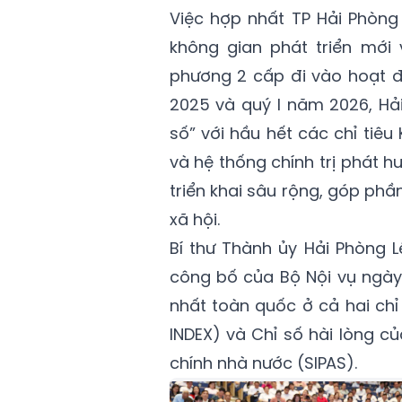
Việc hợp nhất TP Hải Phòng
không gian phát triển mới 
phương 2 cấp đi vào hoạt đ
2025 và quý I năm 2026, Hải
số” với hầu hết các chỉ tiê
và hệ thống chính trị phát 
triển khai sâu rộng, góp ph
xã hội.
Bí thư Thành ủy Hải Phòng 
công bố của Bộ Nội vụ ngày
nhất toàn quốc ở cả hai chỉ
INDEX) và Chỉ số hài lòng c
chính nhà nước (SIPAS).