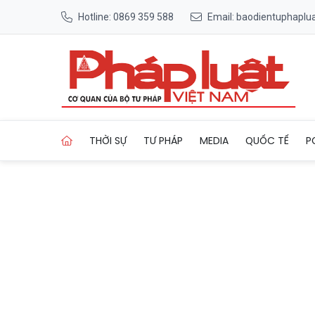
Hotline: 0869 359 588
Email: baodientuphapl
Trang chủ Hải Phòng: Mô hì
THỜI SỰ
TƯ PHÁP
MEDIA
QUỐC TẾ
P