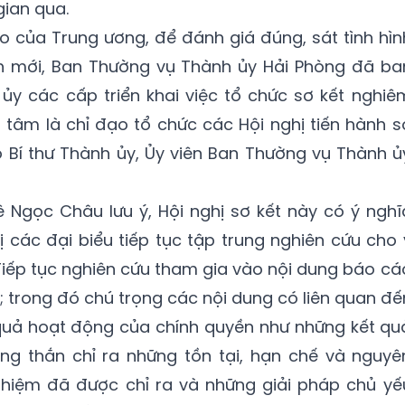
gian qua.
o của Trung ương, để đánh giá đúng, sát tình hìn
h mới, Ban Thường vụ Thành ủy Hải Phòng đã ba
ủy các cấp triển khai việc tổ chức sơ kết nghiê
g tâm là chỉ đạo tổ chức các Hội nghị tiến hành s
ó Bí thư Thành ủy, Ủy viên Ban Thường vụ Thành ủ
ê Ngọc Châu lưu ý, Hội nghị sơ kết này có ý nghĩ
ị các đại biểu tiếp tục tập trung nghiên cứu cho 
Tiếp tục nghiên cứu tham gia vào nội dung báo cá
; trong đó chú trọng các nội dung có liên quan đế
 quả hoạt động của chính quyền như những kết qu
ng thắn chỉ ra những tồn tại, hạn chế và nguyê
ghiệm đã được chỉ ra và những giải pháp chủ yế