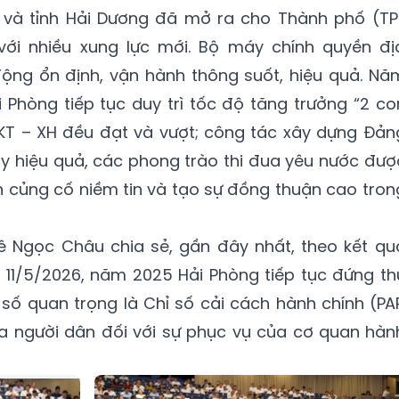
 và tỉnh Hải Dương đã mở ra cho Thành phố (TP
với nhiều xung lực mới. Bộ máy chính quyền đị
ộng ổn định, vận hành thông suốt, hiệu quả. Nă
 Phòng tiếp tục duy trì tốc độ tăng trưởng “2 co
u KT – XH đều đạt và vượt; công tác xây dựng Đản
huy hiệu quả, các phong trào thi đua yêu nước đượ
ần củng cố niềm tin và tạo sự đồng thuận cao tron
Lê Ngọc Châu chia sẻ, gần đây nhất, theo kết qu
 11/5/2026, năm 2025 Hải Phòng tiếp tục đứng th
 số quan trọng là Chỉ số cải cách hành chính (PA
ủa người dân đối với sự phục vụ của cơ quan hàn