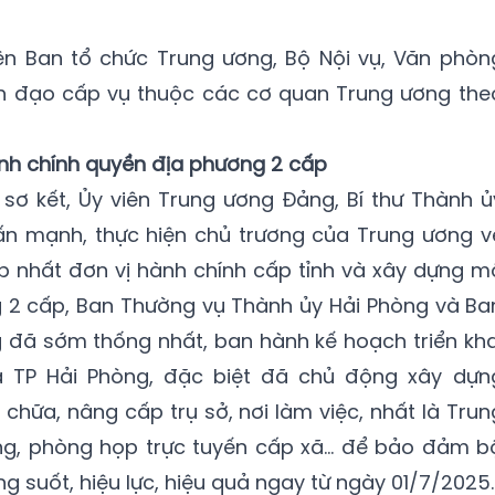
ện Ban tổ chức Trung ương, Bộ Nội vụ, Văn phòn
nh đạo cấp vụ thuộc các cơ quan Trung ương the
nh chính quyền địa phương 2 cấp
 sơ kết, Ủy viên Trung ương Đảng, Bí thư Thành ủ
n mạnh, thực hiện chủ trương của Trung ương v
p nhất đơn vị hành chính cấp tỉnh và xây dựng m
g 2 cấp, Ban Thường vụ Thành ủy Hải Phòng và Ba
 đã sớm thống nhất, ban hành kế hoạch triển kha
à TP Hải Phòng, đặc biệt đã chủ động xây dựn
 chữa, nâng cấp trụ sở, nơi làm việc, nhất là Trun
ng, phòng họp trực tuyến cấp xã… để bảo đảm b
 suốt, hiệu lực, hiệu quả ngay từ ngày 01/7/2025.