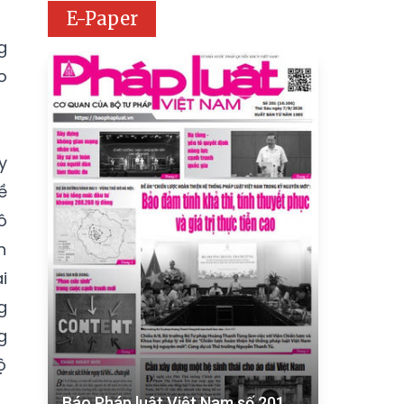
E-Paper
g
o
y
ề
ô
n
i
g
g
ộ
Báo Pháp luật Việt Nam số 201