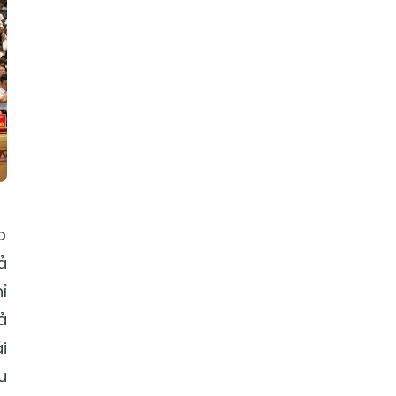
p
ả
ỉ
ả
i
u