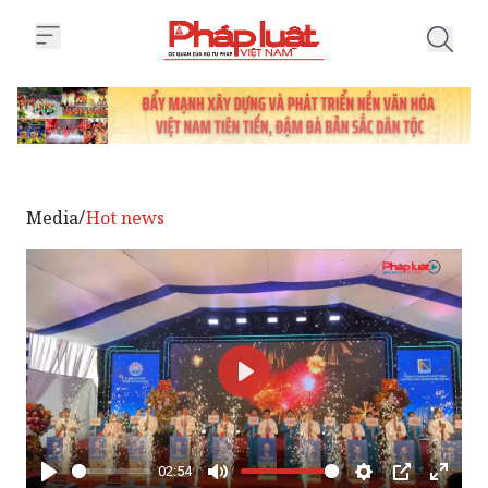
Trang chủ Hải Phòng khởi công kh
Media
Hot news
/
Phát
02:54