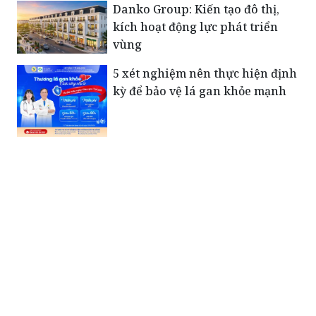
Danko Group: Kiến tạo đô thị,
kích hoạt động lực phát triển
vùng
5 xét nghiệm nên thực hiện định
kỳ để bảo vệ lá gan khỏe mạnh
Xúc động bức thư của Tiểu đoàn
trưởng Đặc công gửi vợ trước
ngày hy sinh: “Em giữ gìn sức
khỏe để chăm sóc con…”
Những người mẹ mang nặng nỗi
đau sau ngày đất nước hòa bình