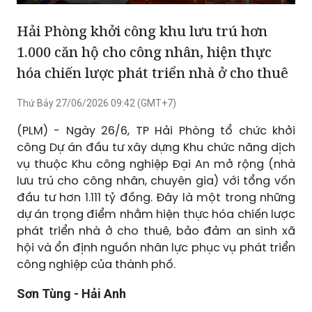
Phát
Tắt
Cài
Chế
Xem
tiếng
đặt
độ
toàn
Hải Phòng khởi công khu lưu trú hơn
hình
màn
1.000 căn hộ cho công nhân, hiện thực
trong
hình
hóa chiến lược phát triển nhà ở cho thuê
hình
Thứ Bảy 27/06/2026 09:42 (GMT+7)
(PLM) - Ngày 26/6, TP Hải Phòng tổ chức khởi
công Dự án đầu tư xây dựng Khu chức năng dịch
vụ thuộc Khu công nghiệp Đại An mở rộng (nhà
lưu trú cho công nhân, chuyên gia) với tổng vốn
đầu tư hơn 1.111 tỷ đồng. Đây là một trong những
dự án trọng điểm nhằm hiện thực hóa chiến lược
phát triển nhà ở cho thuê, bảo đảm an sinh xã
hội và ổn định nguồn nhân lực phục vụ phát triển
công nghiệp của thành phố.
Sơn Tùng - Hải Anh