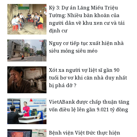
Kỳ 3: Dự án Lăng Miếu Triệu
Tường: Nhiều băn khoăn của
người dân về khu xen cư và tái
định cư
Nguy cơ tiếp tục xuất hiện nhà
siêu mỏng siêu méo
Xót xa người vợ liệt sĩ gần 90
tuổi bơ vơ khi căn nhà duy nhất
bị phá dỡ ?
VietABank được chấp thuận tăng
vốn điều lệ lên gần 9.021 tỷ đồng
Bệnh viện Việt Đức thực hiện