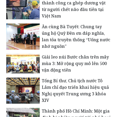
thành công ca ghép dương vật
từ người chết não đầu tiên tại
Việt Nam
Ăn cùng Bà Tuyết: Chung tay
ủng hộ Quỹ Đền ơn đáp nghĩa,
lan tỏa truyền thống “Uống nước
nhớ nguồn”
Giải leo núi Bước chân trên mây
mùa 3: Mở rộng quy mô lên 500
vận động viên
Tổng Bí thư, Chủ tịch nước Tô
Lâm chỉ đạo triển khai hiệu quả
Nghị quyết Trung ương 3 khóa
XIV
Thành phố Hồ Chí Minh: Một gia