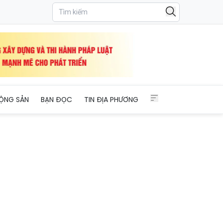
gọ
ỘNG SẢN
BẠN ĐỌC
TIN ĐỊA PHƯƠNG