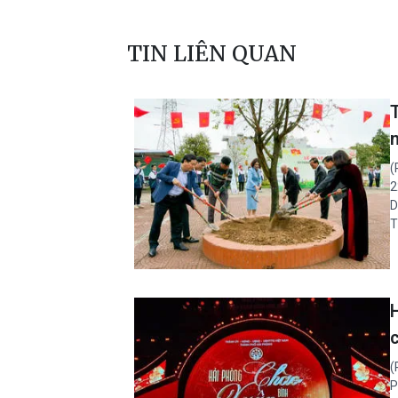
TIN LIÊN QUAN
(
2
D
T
(
P