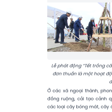
Lễ phát động “Tết trồng c
đơn thuần là một hoạt độ
đ
Ở các xã ngoại thành, phon
đồng ruộng, cải tạo cảnh q
các loại cây bóng mát, cây