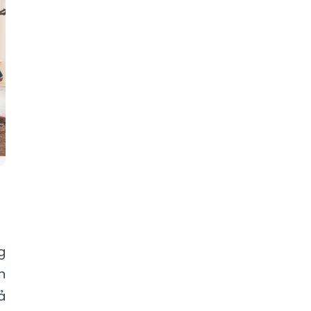
g
n
ả