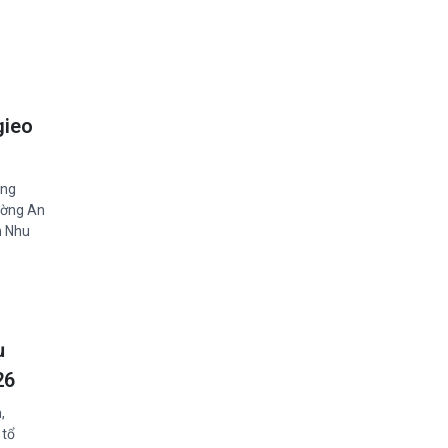
gieo
áng
ường An
h Nhu
ụ
26
,
 tổ