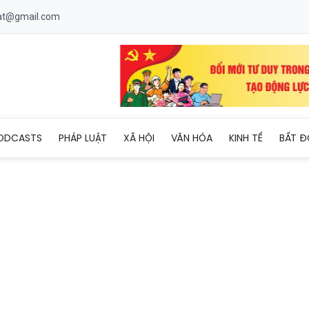
uat@gmail.com
ạt phát động “Tết trồng cây đời đời nhớ ơn Bác Hồ” xuân Bính N
ODCASTS
PHÁP LUẬT
XÃ HỘI
VĂN HÓA
KINH TẾ
BẤT Đ