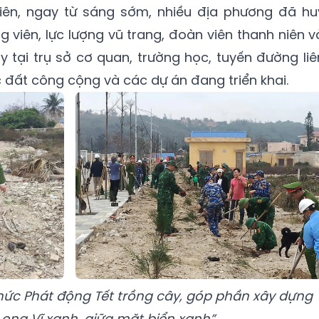
iên, ngay từ sáng sớm, nhiều địa phương đã hu
viên, lực lượng vũ trang, đoàn viên thanh niên v
 tại trụ sở cơ quan, trường học, tuyến đường liê
ực đất công cộng và các dự án đang triển khai.
hức Phát động Tết trồng cây, góp phần xây dựng
ong Vĩ xanh, giữa mặt biển xanh”