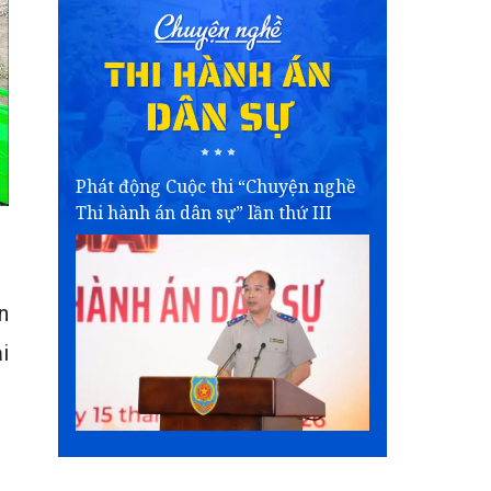
Phát động Cuộc thi “Chuyện nghề
Thi hành án dân sự” lần thứ III
n
i