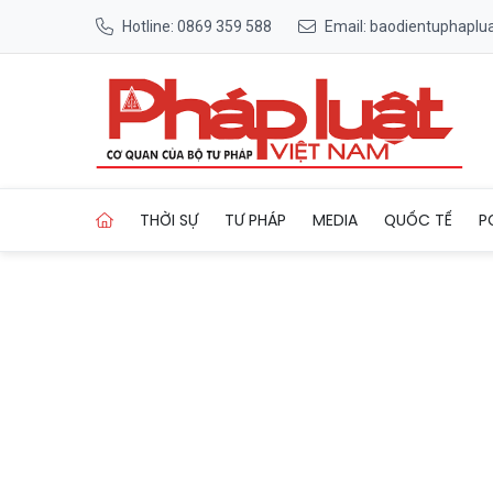
Hotline: 0869 359 588
Email: baodientuphapl
Trang chủ Hải Phòng đồng lo
THỜI SỰ
TƯ PHÁP
MEDIA
QUỐC TẾ
P