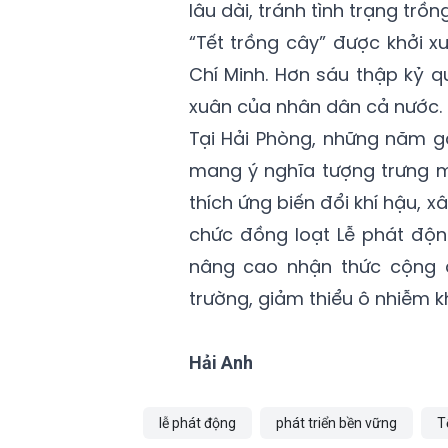
lâu dài, tránh tình trạng trồ
“Tết trồng cây” được khởi x
Chí Minh. Hơn sáu thập kỷ 
xuân của nhân dân cả nước.
Tại Hải Phòng, những năm g
mang ý nghĩa tượng trưng m
thích ứng biến đổi khí hậu, x
chức đồng loạt Lễ phát độn
nâng cao nhận thức cộng đ
trường, giảm thiểu ô nhiễm kh
Hải Anh
lễ phát động
phát triển bền vững
T