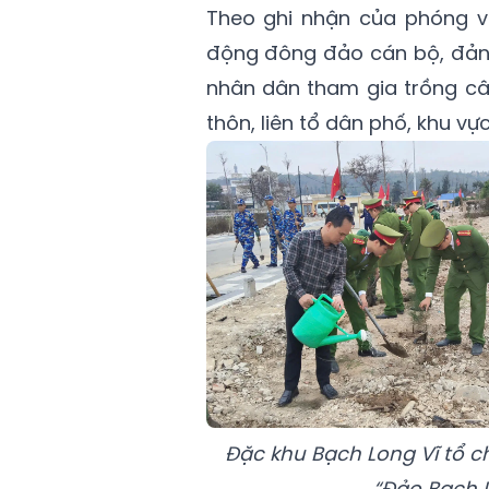
Theo ghi nhận của phóng v
động đông đảo cán bộ, đảng 
nhân dân tham gia trồng cây
thôn, liên tổ dân phố, khu v
Đặc khu Bạch Long Vĩ tổ c
“Đảo Bạch L