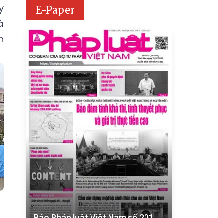
y
E-Paper
à
n
Báo Pháp luật Việt Nam số 201