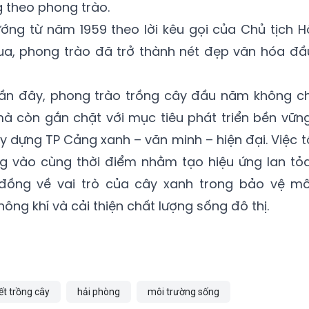
ng theo phong trào.
ướng từ năm 1959 theo lời kêu gọi của Chủ tịch H
qua, phong trào đã trở thành nét đẹp văn hóa đầ
ần đây, phong trào trồng cây đầu năm không ch
à còn gắn chặt với mục tiêu phát triển bền vững
ây dựng TP Cảng xanh – văn minh – hiện đại. Việc t
g vào cùng thời điểm nhằm tạo hiệu ứng lan tỏa
ồng về vai trò của cây xanh trong bảo vệ mô
ông khí và cải thiện chất lượng sống đô thị.
ết trồng cây
hải phòng
môi trường sống