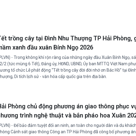
Tết trồng cây tại Đình Nhu Thượng TP Hải Phòng, 
mầm xanh đầu xuân Bính Ngọ 2026
PLVN) - Trong không khí rộn ràng của những ngày đầu Xuân Bính Ngọ, s
2/2 (tức mùng 6 Tết), Đảng ủy, HĐND, UBND, Ủy ban MTTQ Việt Nam ph
ương tổ chức Lễ phát động “Tết trồng cây đời đời nhớ ơn Bác Hồ” tại Đìn
hượng, Di tích lịch sử - văn hóa cấp quốc gia trên địa bàn.
Hải Phòng chủ động phương án giao thông phục v
chương trình nghệ thuật và bắn pháo hoa Xuân 20
PLVN) - Để bảo đảm tuyệt đối an ninh, an toàn cho người dân và du khách
hòng Cảnh sát giao thông Công an TP Hải Phòng đã công bố phương án