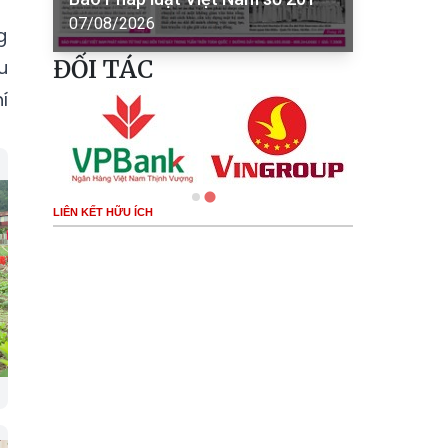
07/08/2026
g
ĐỐI TÁC
u
í
LIÊN KẾT HỮU ÍCH