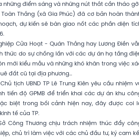
a những điểm sáng và những nút thắt cần tháo gỡ
 Toàn Thắng (xã Gia Phúc) đã cơ bản hoàn thàn
hoạch, dự kiến sẽ bàn giao nốt các phần diện tíc
6.
hiệp Cửa Hoạt - Quán Thắng hay Lương Điền vẫ
h thức do sự chồng lấn với các dự án hạ tầng điệ
hôn mới kiểu mẫu và những khó khăn trong việc xá
uê đất cũ tại địa phương…
 Chủ tịch UBND TP Lê Trung Kiên yêu cầu nhiệm v
h tiến độ GPMB để triển khai các dự án khu côn
ặc biệt trong bối cảnh hiện nay, đây được coi l
kinh tế của TP.
 Sở Công Thương chịu trách nhiệm thúc đẩy côn
p, chủ trì làm việc với các chủ đầu tư, ký cam kế