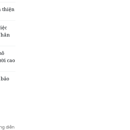
 thiện
iệc
 Nhân
mô
ười cao
 bảo
ng diễn