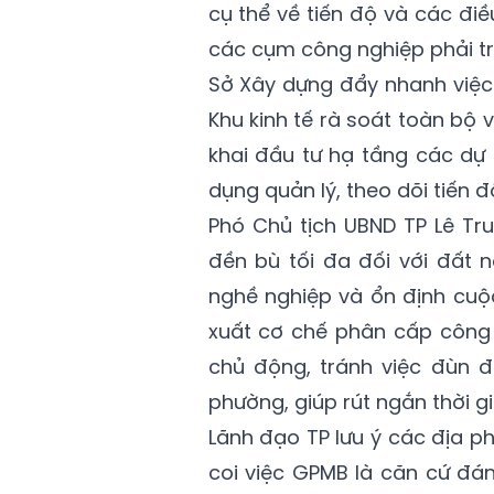
cụ thể về tiến độ và các đi
các cụm công nghiệp phải tri
Sở Xây dựng đẩy nhanh việc 
Khu kinh tế rà soát toàn bộ
khai đầu tư hạ tầng các dự
dụng quản lý, theo dõi tiến đ
Phó Chủ tịch UBND TP Lê Tru
đền bù tối đa đối với đất 
nghề nghiệp và ổn định cuộc
xuất cơ chế phân cấp công 
chủ động, tránh việc đùn đ
phường, giúp rút ngắn thời g
Lãnh đạo TP lưu ý các địa p
coi việc GPMB là căn cứ đá