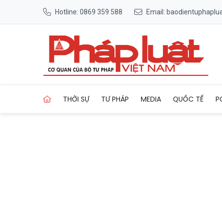
Hotline: 0869 359 588
Email: baodientuphapl
Trang chủ Hải Phòng: Đẩy n
THỜI SỰ
TƯ PHÁP
MEDIA
QUỐC TẾ
P