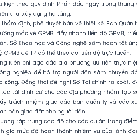
ều kiện theo quy định. Phấn đấu ngay trong tháng 
ển khai xây dựng hạ tầng.
thẩm định, phê duyệt bản vẽ thiết kế. Ban Quản l
 vướng mắc về GPMB, đẩy nhanh tiến độ GPMB, triể
 án. Sở Khoa học và Công nghệ sớm hoàn tất ứn
ộ GPMB để TP có thể theo dõi tiến độ trực tuyến.
ng Kiên chỉ đạo các địa phương ưu tiên thực hiệ
nông nghiệp để hỗ trợ người dân sớm chuyển đổ
 sống. Đồng thời đề nghị Sở Tài chính rà soát, đ
tác tái định cư cho các địa phương nhằm tạo s
ẩy trách nhiệm giữa các ban quản lý và các xã
ian bàn giao đất cho người dân.
hương tập trung cao độ cho các dự án trọng điểm
nh giá mức độ hoàn thành nhiệm vụ của lãnh đạ