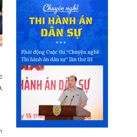
Phát động Cuộc thi “Chuyện nghề
Thi hành án dân sự” lần thứ III
c
,
n