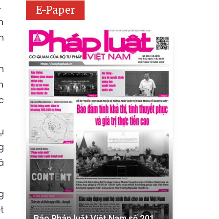
.
E-Paper
h
h
n
n
c
ụ
g
à
g
t
Báo Pháp luật Việt Nam số 201