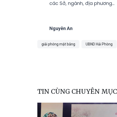
các Sở, ngành, địa phương…
Nguyên An
giải phóng mặt bằng
UBND Hải Phòng
TIN CÙNG CHUYÊN MỤC