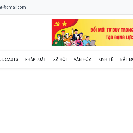
uat@gmail.com
hanh giải phóng mặt bằng các dự án khu, cụm công nghiệp
ODCASTS
PHÁP LUẬT
XÃ HỘI
VĂN HÓA
KINH TẾ
BẤT Đ