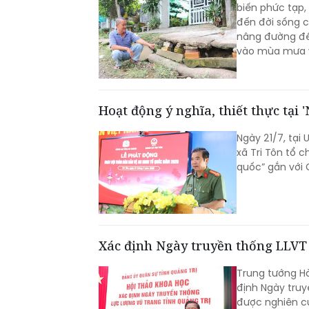
biến phức tạp,
đến đời sống c
nâng đường để d
vào mùa mưa v
Hoạt động ý nghĩa, thiết thực tại 
Ngày 21/7, tại 
xã Tri Tôn tổ 
quốc” gắn với
Xác định Ngày truyền thống LLVT 
Trung tướng Hà
định Ngày truy
được nghiên cứ