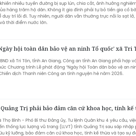
 khiến nhiều tuyến đường bị sụp lún, chia cắt, ảnh hưởng nghiê
ủa hàng trăm hộ dân. Không ít gia đình phải tự bỏ tiền gia cố bờ
uy trì lối đi. Tuy nhiên, người dân vẫn thường trực nỗi lo sạt lở,
à thời điểm nước lớn.
'Ngày hội toàn dân bảo vệ an ninh Tổ quốc' xã Tri
UBND xã Tri Tôn, tỉnh An Giang, Công an tỉnh An Giang phối hợp v
chức Chương trình Lễ phát động “Ngày hội Toàn dân bảo vệ an ni
 Chiến dịch Thanh niên Công an tình nguyện hè năm 2026.
Quảng Trị phải bảo đảm căn cứ khoa học, tính kế
 Thọ Bình - Phó Bí thư Đảng ủy, Tư lệnh Quân khu 4 yêu cầu, việ
ền thống lực lượng vũ trang (LLVT) tỉnh Quảng Trị sau sáp nhập 
u kỹ lưỡng, bảo đảm căn cứ khoa học, tính kế thừa và tạo sự 