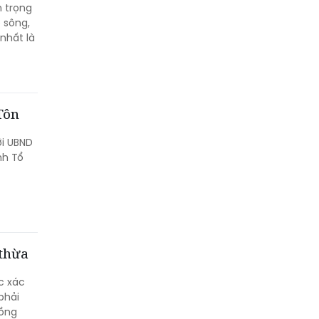
m trọng
 sông,
 nhất là
 Tôn
ới UBND
nh Tổ
 thừa
c xác
phải
đồng