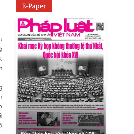
E-Paper
u
ộ
,
n
g
n
p
i
ả
Báo Pháp luật Việt Nam số 198