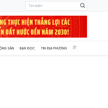
 phương 2 cấp
ỘNG SẢN
BẠN ĐỌC
TIN ĐỊA PHƯƠNG