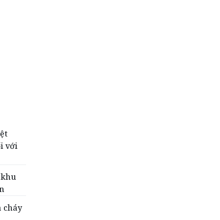
ệt
i với
 khu
ăn
a cháy