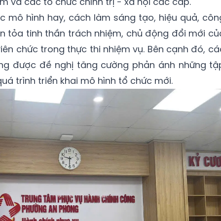
và các tổ chức chính trị - xã hội các cấp.
c mô hình hay, cách làm sáng tạo, hiệu quả, côn
an tỏa tinh thần trách nhiệm, chủ động đổi mới củ
iên chức trong thực thi nhiệm vụ. Bên cạnh đó, cá
ông được đề nghị tăng cường phản ánh những tậ
quá trình triển khai mô hình tổ chức mới.