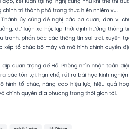
 đạo, kết luận tại hội nghị cũng như khí thế thi đua
chính trị thành phố trong thực hiện nhiệm vụ.
 Thành ủy cũng đề nghị các cơ quan, đơn vị ch
ởng, dư luận xã hội; kịp thời định hướng thông ti
 tranh, phản bác các thông tin sai trái, xuyên tạ
ắp xếp tổ chức bộ máy và mô hình chính quyền đị
à dịp quan trọng để Hải Phòng nhìn nhận toàn diệ
a các tồn tại, hạn chế, rút ra bài học kinh nghiệm
ô hình tổ chức, nâng cao hiệu lực, hiệu quả hoạ
và chính quyền địa phương trong thời gian tới.