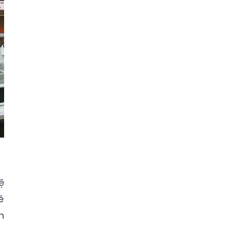
ệ
ẽ
n