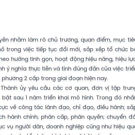
uyền nhằm làm rõ chủ trương, quan điểm, mục tiê
 trong việc tiếp tục đổi mới, sắp xếp tổ chức b
heo hướng tinh gọn, hoạt động hiệu năng, hiệu lực
h ý nghĩa thực tiễn và tính đúng đắn của việc triể
 phương 2 cấp trong giai đoạn hiện nay.
Thành ủy yêu cầu các cơ quan, đơn vị tập trun
 bật sau 1 năm triển khai mô hình. Trong đó nhấ
ực về công tác lãnh đạo, chỉ đạo, điều hành; sắ
ch hành chính; phân cấp, phân quyền; chuyển đổ
ục vụ người dân, doanh nghiệp cũng như hiệu qu