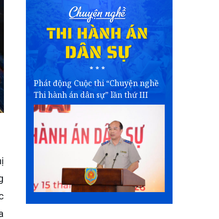
Phát động Cuộc thi “Chuyện nghề
Thi hành án dân sự” lần thứ III
ị
g
c
a