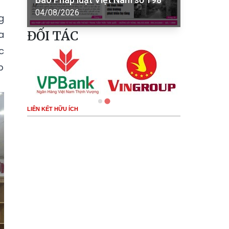
04/08/2026
g
a
ĐỐI TÁC
c
p
LIÊN KẾT HỮU ÍCH