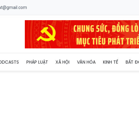
uat@gmail.com
nh tuyên truyền sơ kết 1 năm vận hành mô hình chính quyền địa
ODCASTS
PHÁP LUẬT
XÃ HỘI
VĂN HÓA
KINH TẾ
BẤT Đ