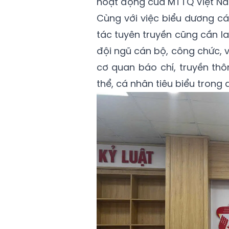
hoạt động của MTTQ Việt Nam 
Cùng với việc biểu dương cá
tác tuyên truyền cũng cần l
đội ngũ cán bộ, công chức, v
cơ quan báo chí, truyền th
thể, cá nhân tiêu biểu trong 