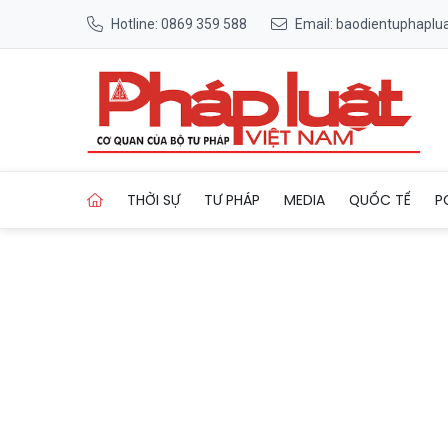
Hotline: 0869 359 588
Email: baodientuphapl
Trang chủ Hải Phòng đẩy mạ
THỜI SỰ
TƯ PHÁP
MEDIA
QUỐC TẾ
P