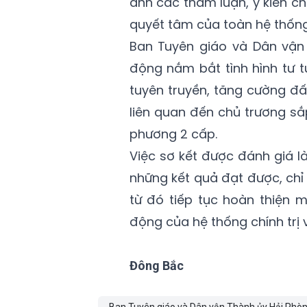
ánh các tham luận, ý kiến chỉ
quyết tâm của toàn hệ thống 
Ban Tuyên giáo và Dân vận
động nắm bắt tình hình tư tư
tuyên truyền, tăng cường đấu
liên quan đến chủ trương s
phương 2 cấp.
Việc sơ kết được đánh giá l
những kết quả đạt được, chỉ r
từ đó tiếp tục hoàn thiện m
động của hệ thống chính trị 
Đông Bắc