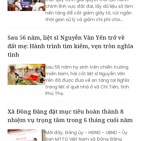
chính lĩnh vực đất đai, lấy dữ liệu số làm
nền tảng để cắt giảm giấy tờ, rút ngắn
thời gian xử lý và giảm chi phí cho
người dân, doanh nghiệp, hướng tới
dịch vụ công trực tuyến toàn trình.
Sau 56 năm, liệt sĩ Nguyễn Văn Yến trở về
đất mẹ: Hành trình tìm kiếm, vẹn tròn nghĩa
tình
Sau 56 năm hy sinh trên chiến trường
miền Nam, hài cốt liệt sĩ Nguyễn Văn
Yến đã được đưa về an táng tại Nghĩa
trang liệt sĩ quê nhà ở xã Chí Tiên, tỉnh
Phú Thọ.
Xã Đồng Đăng đặt mục tiêu hoàn thành 8
nhiệm vụ trọng tâm trong 6 tháng cuối năm
Mới đây, Đảng ủy - HĐND - UBND - Ủy
ban MTTQ Việt Nam xã Đồng Đăng