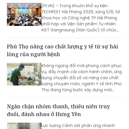
(PLVN) - Trong khuôn khổ sự kiện
TECHFEST Hải Phòng 2026, sáng 5/8, Sở
Khoa học và Công nghệ TP Hải Phòng
phối hợp với Viện Sản phẩm Tự nhiên
KIST Gangneung (Hàn Quốc) tổ chức
Phiên kết nối cung cầu công nghệ giữa
doanh nghiệp Viện KIST và doanh
Phú Thọ nâng cao chất lượng y tế từ sự hài
nghiệp TP Hải Phòng.
lòng của người bệnh
Không ngừng đổi mới phong cách phục
vụ, đẩy mạnh cải cách hành chính, ứng
dụng chuyển đổi số và nâng cao chất
lượng chuyên môn, ngành Y tế tỉnh Phú
Thọ đang từng bước xây dựng môi
trường khám, chữa bệnh hiện đại,
chuyên nghiệp và thân thiện. Tại nhiều
Ngăn chặn nhóm thanh, thiếu niên truy
cơ sở y tế, sự hài lòng của người bệnh
đuổi, đánh nhau ở Hưng Yên
không chỉ là mục tiêu hướng tới mà
còn trở thành tiêu chí quan trọng để
Lực lượng Cảnh sát phản ứng nhanh
đánh giá chất lượng hoạt động của