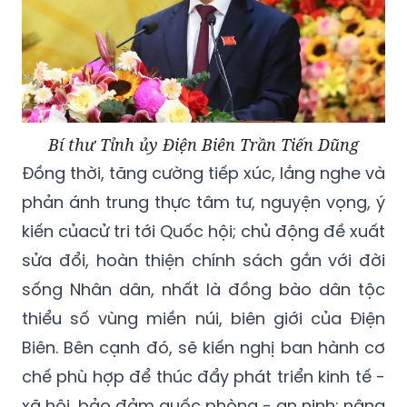
Bí thư Tỉnh ủy Điện Biên Trần Tiến Dũng
Đồng thời, tăng cường tiếp xúc, lắng nghe và
phản ánh trung thực tâm tư, nguyện vọng, ý
kiến củacử tri tới Quốc hội; chủ động đề xuất
sửa đổi, hoàn thiện chính sách gắn với đời
sống Nhân dân, nhất là đồng bào dân tộc
thiểu số vùng miền núi, biên giới của Điện
Biên. Bên cạnh đó, sẽ kiến nghị ban hành cơ
chế phù hợp để thúc đẩy phát triển kinh tế -
xã hội, bảo đảm quốc phòng - an ninh; nâng