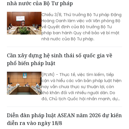
nhà nước của Bộ Tư pháp
quan, tổ chức trong việc thực hiện các
cam kết quốc tế của Việt Nam về
Chiều 3/8, Thứ trưởng Bộ Tư pháp Đặng
quyền con người.
Hoàng Oanh làm việc với Văn phòng Bộ
về Quyết định của Bộ trưởng Bộ Tư
pháp ban hành Quy chế bảo vệ bí mật
nhà nước của Bộ Tư pháp.
Cần xây dựng hệ sinh thái số quốc gia về
phổ biến pháp luật
(PLVN) - Thực tế, việc tìm kiếm, tiếp
cận và hiểu các văn bản pháp luật hiện
nay vẫn chưa thực sự thuận lợi, còn
khó khăn đối với nhiều người dân. Do
đó, Chủ tịch Quốc hội nhấn mạnh, dự
thảo Luật Phổ biến, giáo dục pháp luật
(sửa đổi) cần nghiên cứu quy định rõ
Diễn đàn pháp luật ASEAN năm 2026 dự kiến
việc xây dựng hệ sinh thái số quốc gia
diễn ra vào ngày 18/8
về phổ biến, giáo dục pháp luật.