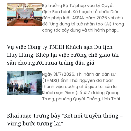
Bộ trưởng Bộ Tư pháp vừa ký Quyết
định Ban hành Kế hoạch tổ chức Diễn
đàn pháp luật ASEAN năm 2026 với chủ
đề “Ứng dụng trí tuệ nhân tạo (AI) trong
công tác xây dựng và thi hành pháp
luật trong kỷ nguyên số”. Diễn đàn dự
kiến sẽ diễn ra vào ngày 18/8 tới.
Vụ việc Công ty TNHH Khách sạn Du lịch
Huy Hùng: Khép lại việc cưỡng chế giao tài
sản cho người mua trúng đấu giá
Ngày 31/7/2026, Thi hành án dân sự
(THADS) tỉnh Thái Nguyên đã hoàn
thành việc cưỡng chế giao tài sản là
Khách sạn River (số 417 đường Quang
Trung, phường Quyết Thắng, tỉnh Thái
Nguyên) cho người mua trúng đấu giá
theo quy định của pháp luật. Đây là vụ
Khai mạc Trưng bày “Kết nối truyền thống –
án kinh doanh, thương mại có giá trị
Vững bước tương lai”
lớn, việc tổ chức thi hành kéo dài gần 3
năm do phát sinh nhiều khó khăn,