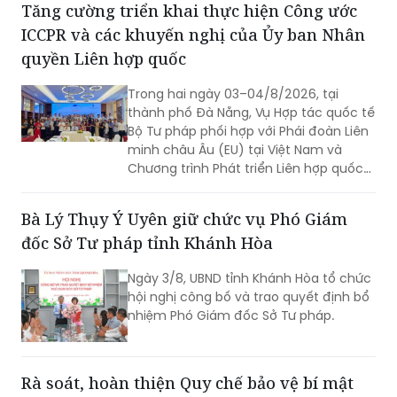
Tăng cường triển khai thực hiện Công ước
ICCPR và các khuyến nghị của Ủy ban Nhân
quyền Liên hợp quốc
Trong hai ngày 03–04/8/2026, tại
thành phố Đà Nẵng, Vụ Hợp tác quốc tế
Bộ Tư pháp phối hợp với Phái đoàn Liên
minh châu Âu (EU) tại Việt Nam và
Chương trình Phát triển Liên hợp quốc
(UNDP) tại Việt Nam tổ chức Hội thảo
về thực hiện các khuyến nghị của Ủy
Bà Lý Thụy Ý Uyên giữ chức vụ Phó Giám
ban Nhân quyền Liên hợp quốc đối với
đốc Sở Tư pháp tỉnh Khánh Hòa
Báo cáo định kỳ lần thứ tư của Việt
Nam về thực hiện Công ước quốc tế về
Ngày 3/8, UBND tỉnh Khánh Hòa tổ chức
các quyền dân sự và chính trị (ICCPR)
hội nghị công bố và trao quyết định bổ
và Hội nghị tập huấn về thực hiện Công
nhiệm Phó Giám đốc Sở Tư pháp.
ước ICCPR. Đây là chuỗi hoạt động
được triển khai trong khuôn khổ Dự án
“Tăng cường pháp luật và tư pháp tại
Việt Nam giai đoạn II” (EU JULE II), góp
Rà soát, hoàn thiện Quy chế bảo vệ bí mật
phần nâng cao năng lực của các cơ