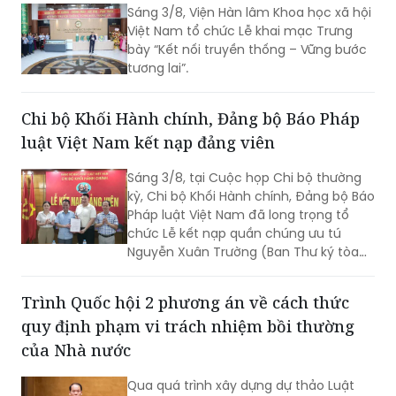
Sáng 3/8, Viện Hàn lâm Khoa học xã hội
vướng mắc.
Việt Nam tổ chức Lễ khai mạc Trưng
bày “Kết nối truyền thống – Vững bước
tương lai”.
Chi bộ Khối Hành chính, Đảng bộ Báo Pháp
luật Việt Nam kết nạp đảng viên
Sáng 3/8, tại Cuộc họp Chi bộ thường
kỳ, Chi bộ Khối Hành chính, Đảng bộ Báo
Pháp luật Việt Nam đã long trọng tổ
chức Lễ kết nạp quần chúng ưu tú
Nguyễn Xuân Trường (Ban Thư ký tòa
soạn) vào Đảng.
Trình Quốc hội 2 phương án về cách thức
quy định phạm vi trách nhiệm bồi thường
của Nhà nước
Qua quá trình xây dựng dự thảo Luật