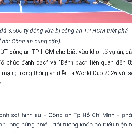
đá 3.500 tỷ đồng vừa bị công an TP HCM triệt phá
Ảnh: Công an cung cấp).
ĐT công an TP HCM cho biết vừa khởi tố vụ án, bắ
Tổ chức đánh bạc” và “Đánh bạc” liên quan đến 0
 mạng trong thời gian diễn ra World Cup 2026 với s
.
ảnh sát hình sự - Công an Tp Hồ Chí Minh - phá
nh Long cùng nhiều đối tượng khác có biểu hiện t