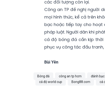
các đối tượng còn lại.
Công an TP đề nghị người d
mọi hình thức, kể cả trên k
bạc hoặc tiếp tay cho hoạt 
pháp luật. Người dân khi phá
cá độ bóng đá cần kịp thời
phục vụ công tác đấu tranh, x
Bùi Yên
Bóng đá
công an tp hcm
đánh bạc
cá độ world cup
Bong88.com
cá 