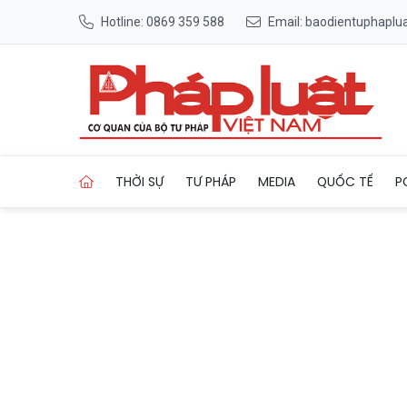
Hotline: 0869 359 588
Email: baodientuphapl
Trang chủ Hai đường dây cá
THỜI SỰ
TƯ PHÁP
MEDIA
QUỐC TẾ
P