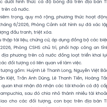
 dưới hình thức cá độ bóng đá trên địa bàn T
 trên cả nước.
ghiêm trọng, quy mô rộng, phương thức hoạt độn
 tháng 6/2026, Phòng Cảnh sát hình sự đã xác lậ
ợng đấu tranh, triệt xóa.
u thập tài liệu, chứng cứ, áp dụng đồng bộ các biệ
2026, Phòng CSHS chủ trì, phối hợp công an tỉn
địa phương trên cả nước đồng loạt triển khai lự
các đối tượng có liên quan về làm việc.
i tượng gồm: Huỳnh Lê Thanh Long, Nguyễn Việt Bả
ấn Kiệt, Trần Anh Dũng, Lê Thanh Tiến, Hoàng Tấ
n quan khai nhận đã nhận các tài khoản cá độ cấ
Campuchia, sau đó chia nhỏ thành nhiều tài khoả
ao cho các đối tượng, con bạc trên địa bàn T