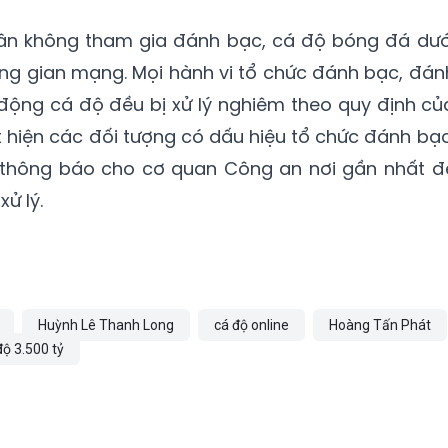
ân không tham gia đánh bạc, cá độ bóng đá dướ
hông gian mạng. Mọi hành vi tổ chức đánh bạc, đán
động cá độ đều bị xử lý nghiêm theo quy định củ
t hiện các đối tượng có dấu hiệu tổ chức đánh bạc
 thông báo cho cơ quan Công an nơi gần nhất đ
ử lý.
Huỳnh Lê Thanh Long
cá độ online
Hoàng Tấn Phát
độ 3.500 tỷ