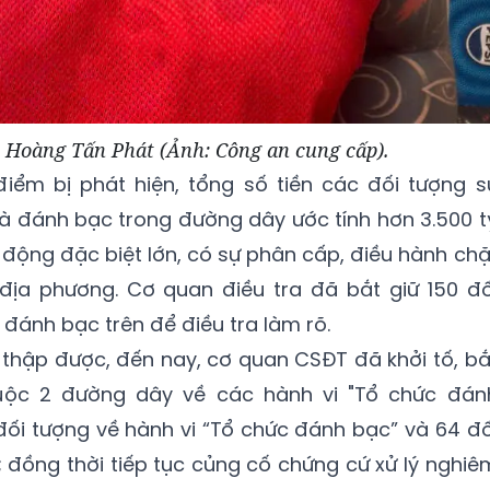
 Hoàng Tấn Phát (Ảnh: Công an cung cấp).
điểm bị phát hiện, tổng số tiền các đối tượng s
à đánh bạc trong đường dây ước tính hơn 3.500 t
động đặc biệt lớn, có sự phân cấp, điều hành chặ
địa phương. Cơ quan điều tra đã bắt giữ 150 đố
đánh bạc trên để điều tra làm rõ.
u thập được, đến nay, cơ quan CSĐT đã khởi tố, bắ
uộc 2 đường dây về các hành vi "Tổ chức đán
đối tượng về hành vi “Tổ chức đánh bạc” và 64 đố
; đồng thời tiếp tục củng cố chứng cứ xử lý nghiê