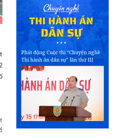
Phát động Cuộc thi “Chuyện nghề
t
Thi hành án dân sự” lần thứ III
2
ố
t
ổ