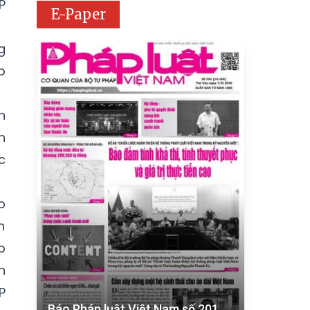
P
E-Paper
g
p
n
h
c
o
n
p
n
P
Báo Pháp luật Việt Nam số 201