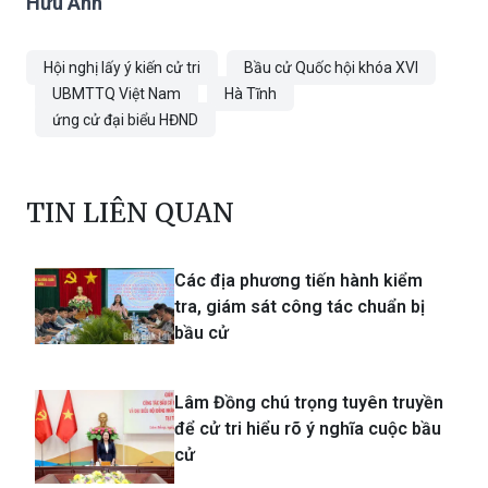
Hữu Anh
Hội nghị lấy ý kiến cử tri
Bầu cử Quốc hội khóa XVI
UBMTTQ Việt Nam
Hà Tĩnh
ứng cử đại biểu HĐND
TIN LIÊN QUAN
Các địa phương tiến hành kiểm
tra, giám sát công tác chuẩn bị
bầu cử
Lâm Đồng chú trọng tuyên truyền
để cử tri hiểu rõ ý nghĩa cuộc bầu
cử