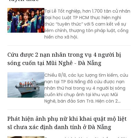
Tại Lễ Tốt nghiệp, hơn 1.700 tân cử nhân
Đại học Luật TP HCM thực hiện nghi
thức “tuyên thức” với 5 cam kết về sự
liêm chính, thượng tôn pháp luật, cống
hiến cho xã hội.
Cứu được 2 nạn nhân trong vụ 4 người bị
sóng cuốn tại Mũi Nghê - Đà Nẵng
Chiều 8/8, các lực lượng tìm kiếm, cứu
nạn tại TP Đà Nẵng đã cứu được nạn
nhân thứ hai trong vụ 4 người bị sóng
cuốn khi chụp ảnh tại khu vực Mũi
Nghê, bán đảo Sơn Trà. Hiện còn 2
người chưa tìm thấy.
Phát hiện ảnh phụ nữ khi khai quật mộ liệt
sĩ chưa xác định danh tính ở Đà Nẵng