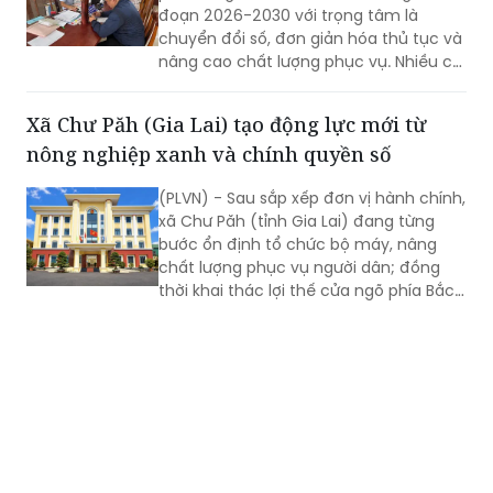
đoạn 2026-2030 với trọng tâm là
chuyển đổi số, đơn giản hóa thủ tục và
nâng cao chất lượng phục vụ. Nhiều chỉ
tiêu được đặt ra nhằm rút ngắn thời
gian giải quyết, tăng sự hài lòng của
Xã Chư Păh (Gia Lai) tạo động lực mới từ
người dân và doanh nghiệp.
nông nghiệp xanh và chính quyền số
(PLVN) - Sau sắp xếp đơn vị hành chính,
xã Chư Păh (tỉnh Gia Lai) đang từng
bước ổn định tổ chức bộ máy, nâng
chất lượng phục vụ người dân; đồng
thời khai thác lợi thế cửa ngõ phía Bắc,
nông nghiệp công nghệ cao và bản sắc
văn hóa Jrai để mở rộng không gian
phát triển.