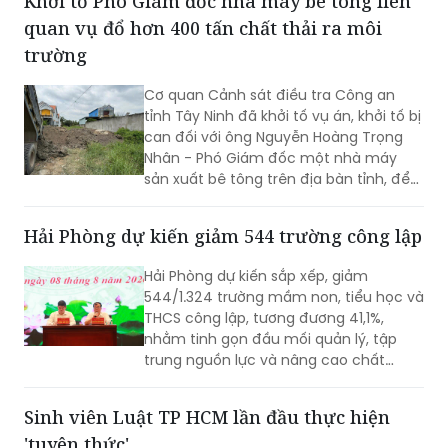
Khởi tố Phó Giám đốc nhà máy bê tông liên
quan vụ đổ hơn 400 tấn chất thải ra môi
trường
Cơ quan Cảnh sát điều tra Công an
tỉnh Tây Ninh đã khởi tố vụ án, khởi tố bị
can đối với ông Nguyễn Hoàng Trọng
Nhân - Phó Giám đốc một nhà máy
sản xuất bê tông trên địa bàn tỉnh, để
điều tra về hành vi “Gây ô nhiễm môi
trường”. Vụ án được xác định liên quan
Hải Phòng dự kiến giảm 544 trường công lập
đến việc đổ, chôn lấp trái phép hơn
400 tấn bê tông thải ra môi trường.
Hải Phòng dự kiến sắp xếp, giảm
544/1.324 trường mầm non, tiểu học và
THCS công lập, tương đương 41,1%,
nhằm tinh gọn đầu mối quản lý, tập
trung nguồn lực và nâng cao chất
lượng giáo dục. Việc sắp xếp phải hoàn
thành trước ngày 20/8/2026.
Sinh viên Luật TP HCM lần đầu thực hiện
'tuyên thức'