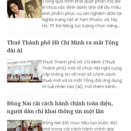
Trong quá trình khai quật phần mộ liệt
sĩ chưa xác định danh tính để lấy mẫu
sinh phẩm phục vụ xét nghiệm ADN tại
Nghĩa trang Liệt sĩ Tam Phước, xã Tây
Hồ, TP Đà Nẵng, lực lượng chức năng
phát hiện nhiều di vật, trong đó đáng
chú ý có di ảnh một phụ nữ.
Thuế Thành phố Hồ Chí Minh ra mắt Tổng
đài AI
Thuế Thành phố Hồ Chí Minh (Thuế
Thành phố) mới tổ chức Hội nghị cung
cấp thông tin về một số chính sách
thuế mới và ra mắt Tổng đài ứng dụng
trí tuệ nhân tạo (AI), mở thêm kênh
cung cấp thông tin thuế qua nền tảng
thanh toán số.
Đồng Nai cải cách hành chính toàn diện,
người dân chỉ khai thông tin một lần
Đồng Nai đặt mục tiêu tạo bước đột
phá trong cải cách hành chính giai