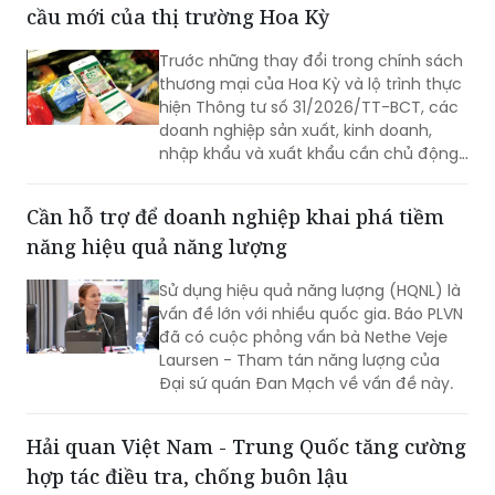
cầu mới của thị trường Hoa Kỳ
ổn định và thống nhất trong thực thi
chính là nền tảng để doanh nghiệp yên
Trước những thay đổi trong chính sách
tâm đầu tư, phát triển bền vững.
thương mại của Hoa Kỳ và lộ trình thực
hiện Thông tư số 31/2026/TT-BCT, các
doanh nghiệp sản xuất, kinh doanh,
nhập khẩu và xuất khẩu cần chủ động
rà soát, chuẩn hóa và nâng cao khả
năng truy xuất nguồn gốc trong toàn
Cần hỗ trợ để doanh nghiệp khai phá tiềm
bộ chuỗi cung ứng.
năng hiệu quả năng lượng
Sử dụng hiệu quả năng lượng (HQNL) là
vấn đề lớn với nhiều quốc gia. Báo PLVN
đã có cuộc phỏng vấn bà Nethe Veje
Laursen - Tham tán năng lượng của
Đại sứ quán Đan Mạch về vấn đề này.
Hải quan Việt Nam - Trung Quốc tăng cường
hợp tác điều tra, chống buôn lậu