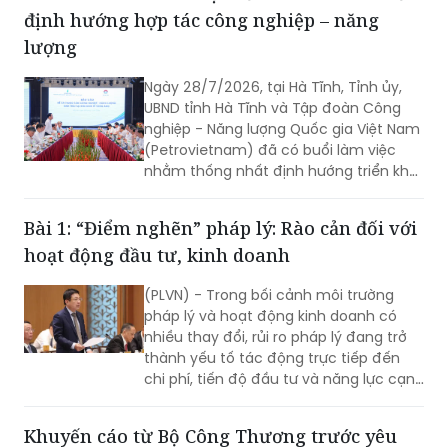
định hướng hợp tác công nghiệp – năng
lượng
Ngày 28/7/2026, tại Hà Tĩnh, Tỉnh ủy,
UBND tỉnh Hà Tĩnh và Tập đoàn Công
nghiệp - Năng lượng Quốc gia Việt Nam
(Petrovietnam) đã có buổi làm việc
nhằm thống nhất định hướng triển khai
các dự án trọng điểm.
Bài 1: “Điểm nghẽn” pháp lý: Rào cản đối với
hoạt động đầu tư, kinh doanh
(PLVN) - Trong bối cảnh môi trường
pháp lý và hoạt động kinh doanh có
nhiều thay đổi, rủi ro pháp lý đang trở
thành yếu tố tác động trực tiếp đến
chi phí, tiến độ đầu tư và năng lực cạnh
tranh của doanh nghiệp. Chủ động
quản trị rủi ro, đồng thời tiếp tục hoàn
Khuyến cáo từ Bộ Công Thương trước yêu
thiện thể chế theo hướng minh bạch,