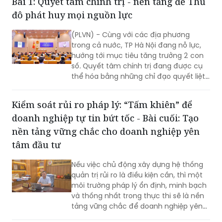
Bài 1: Quyết tâm chính trị - nền tảng để Thủ
đô phát huy mọi nguồn lực
(PLVN) - Cùng với các địa phương
trong cả nước, TP Hà Nội đang nỗ lực,
hướng tới mục tiêu tăng trưởng 2 con
số. Quyết tâm chính trị đang được cụ
thể hóa bằng những chỉ đạo quyết liệt,
hành động đồng bộ và tinh thần dám
nghĩ, dám làm. Đây chính là những
Kiểm soát rủi ro pháp lý: “Tấm khiên” để
động lực quan trọng để TP khơi dậy
doanh nghiệp tự tin bứt tốc - Bài cuối: Tạo
khát vọng tăng trưởng, cũng là nền
tảng để Thủ đô phát huy mọi nguồn
nền tảng vững chắc cho doanh nghiệp yên
lực, tạo đà bứt phá trong giai đoạn
tâm đầu tư
phát triển mới…
Nếu việc chủ động xây dựng hệ thống
quản trị rủi ro là điều kiện cần, thì một
môi trường pháp lý ổn định, minh bạch
và thống nhất trong thực thi sẽ là nền
tảng vững chắc để doanh nghiệp yên
tâm đầu tư dài hạn. Cùng với nỗ lực