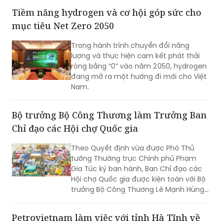
nâng cao năng lực tuân thủ từ phía
Tiềm năng hydrogen và cơ hội góp sức cho
doanh nghiệp, việc tiếp tục hoàn thiện
mục tiêu Net Zero 2050
thể chế, tăng tính dự báo và thống
nhất trong áp dụng pháp luật sẽ tạo
Trong hành trình chuyển đổi năng
điều kiện cho hoạt động sản xuất, kinh
lượng và thực hiện cam kết phát thải
doanh phát triển bền vững.
ròng bằng “0” vào năm 2050, hydrogen
đang mở ra một hướng đi mới cho Việt
Nam.
Bộ trưởng Bộ Công Thương làm Trưởng Ban
Chỉ đạo các Hội chợ Quốc gia
Theo Quyết định vừa được Phó Thủ
tướng Thường trực Chính phủ Phạm
Gia Túc ký ban hành, Ban Chỉ đạo các
Hội chợ Quốc gia được kiện toàn với Bộ
trưởng Bộ Công Thương Lê Mạnh Hùng
giữ cương vị Trưởng Ban.
Petrovietnam làm việc với tỉnh Hà Tĩnh về