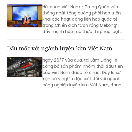
Hải quan Việt Nam - Trung Quốc vừa
thống nhất tăng cường phối hợp triển
khai các hoạt động liên hợp quốc tế
trong Chiến dịch “Con rồng Mekong”;
đẩy mạnh hợp tác thực thi pháp luật
trong đấu tranh phòng, chống buôn
lậu, gian lận thương mại, vận chuyển
Dấu mốc với ngành luyện kim Việt Nam
trái phép hàng hóa qua biên giới; đấu
tranh với các loại tội phạm về ma túy,
Ngày 26/7 vừa qua, tại Lâm Đồng, lễ
tiền chất, động vật hoang dã và sản
công bố sản phẩm nhôm thỏi đầu tiên
phẩm động vật nguy cấp, quý, hiếm,
của Việt Nam được tổ chức. Đây là sự
chất nổ dân dụng, hàng hóa lưỡng
kiện có ý nghĩa đặc biệt đối với ngành
dụng, thuốc lá và các hành vi xâm
công nghiệp luyện kim Việt Nam, đánh
phạm quyền sở hữu trí tuệ.
dấu lần đầu tiên Việt Nam sản xuất
thành công nhôm thỏi bằng công nghệ
cao, sử dụng công nghệ điện phân
nhôm với cường độ dòng điện 500kA.