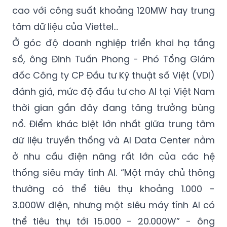
cao với công suất khoảng 120MW hay trung
tâm dữ liệu của Viettel…
Ở góc độ doanh nghiệp triển khai hạ tầng
số, ông Đinh Tuấn Phong - Phó Tổng Giám
đốc Công ty CP Đầu tư Kỹ thuật số Việt (VDI)
đánh giá, mức độ đầu tư cho AI tại Việt Nam
thời gian gần đây đang tăng trưởng bùng
nổ. Điểm khác biệt lớn nhất giữa trung tâm
dữ liệu truyền thống và AI Data Center nằm
ở nhu cầu điện năng rất lớn của các hệ
thống siêu máy tính AI. “Một máy chủ thông
thường có thể tiêu thụ khoảng 1.000 -
3.000W điện, nhưng một siêu máy tính AI có
thể tiêu thụ tới 15.000 - 20.000W” - ông