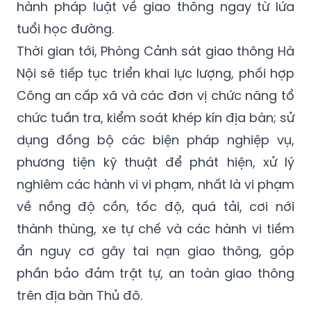
vi phạm, với số tiền xử phạt ước tính 374,3
triệu đồng, góp phần nâng cao ý thức chấp
hành pháp luật về giao thông ngay từ lứa
tuổi học đường.
Thời gian tới, Phòng Cảnh sát giao thông Hà
Nội sẽ tiếp tục triển khai lực lượng, phối hợp
Công an cấp xã và các đơn vị chức năng tổ
chức tuần tra, kiểm soát khép kín địa bàn; sử
dụng đồng bộ các biện pháp nghiệp vụ,
phương tiện kỹ thuật để phát hiện, xử lý
nghiêm các hành vi vi phạm, nhất là vi phạm
về nồng độ cồn, tốc độ, quá tải, cơi nới
thành thùng, xe tự chế và các hành vi tiềm
ẩn nguy cơ gây tai nạn giao thông, góp