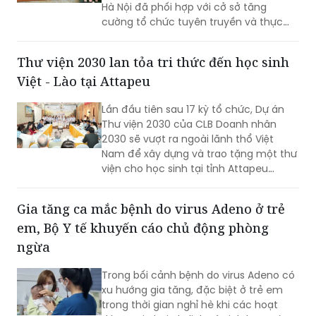
Để trang bị cho người dân những kiến
thức và kỹ năng cần thiết trong công
tác PCCC&CNCH, Công an thành phố
Hà Nội đã phối hợp với cở sở tăng
cường tổ chức tuyên truyền và thực
hành chữa cháy, cứu nạn.
Thư viện 2030 lan tỏa tri thức đến học sinh
Việt - Lào tại Attapeu
Lần đầu tiên sau 17 kỳ tổ chức, Dự án
Thư viện 2030 của CLB Doanh nhân
2030 sẽ vượt ra ngoài lãnh thổ Việt
Nam để xây dựng và trao tặng một thư
viện cho học sinh tại tỉnh Attapeu
(Lào), góp phần lan tỏa tri thức, gìn giữ
tiếng Việt và vun đắp tình hữu nghị đặc
Gia tăng ca mắc bệnh do virus Adeno ở trẻ
biệt Việt Nam - Lào.
em, Bộ Y tế khuyến cáo chủ động phòng
ngừa