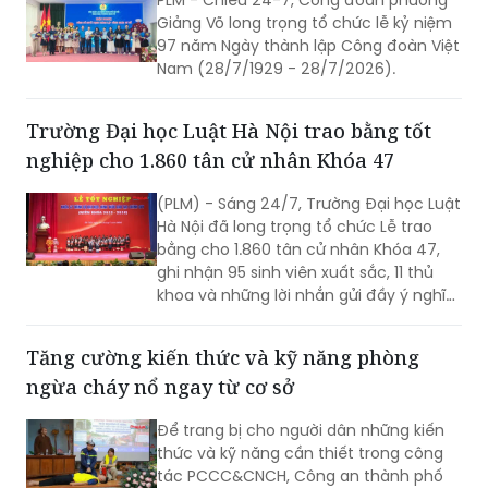
truyền thống, nâng cao chất lượng hoạt
động công đoàn
PLM - Chiều 24-7, Công đoàn phường
Giảng Võ long trọng tổ chức lễ kỷ niệm
97 năm Ngày thành lập Công đoàn Việt
Nam (28/7/1929 - 28/7/2026).
Trường Đại học Luật Hà Nội trao bằng tốt
nghiệp cho 1.860 tân cử nhân Khóa 47
(PLM) - Sáng 24/7, Trường Đại học Luật
Hà Nội đã long trọng tổ chức Lễ trao
bằng cho 1.860 tân cử nhân Khóa 47,
ghi nhận 95 sinh viên xuất sắc, 11 thủ
khoa và những lời nhắn gửi đầy ý nghĩa
từ Thứ trưởng Bộ Tư pháp Đặng Hoàng
Oanh.
Tăng cường kiến thức và kỹ năng phòng
ngừa cháy nổ ngay từ cơ sở