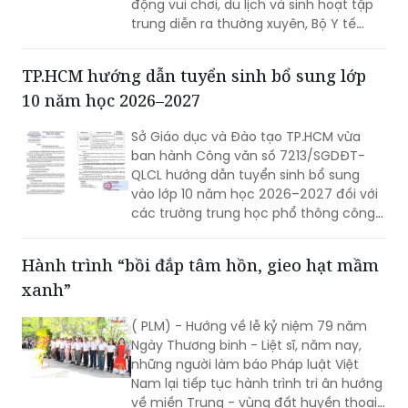
Trong bối cảnh bệnh do virus Adeno có
xu hướng gia tăng, đặc biệt ở trẻ em
trong thời gian nghỉ hè khi các hoạt
động vui chơi, du lịch và sinh hoạt tập
trung diễn ra thường xuyên, Bộ Y tế
khuyến cáo người dân không chủ quan,
chủ động thực hiện các biện pháp
TP.HCM hướng dẫn tuyển sinh bổ sung lớp
phòng bệnh, theo dõi sức khỏe và đến
10 năm học 2026–2027
cơ sở y tế kịp thời khi có dấu hiệu nghi
ngờ nhằm hạn chế nguy cơ lây lan và
Sở Giáo dục và Đào tạo TP.HCM vừa
các biến chứng có thể xảy ra.
ban hành Công văn số 7213/SGDĐT-
QLCL hướng dẫn tuyển sinh bổ sung
vào lớp 10 năm học 2026–2027 đối với
các trường trung học phổ thông công
lập còn thiếu chỉ tiêu, nhằm tạo thêm
cơ hội học tập cho học sinh sau kỳ thi
Hành trình “bồi đắp tâm hồn, gieo hạt mầm
tuyển sinh vừa qua.
xanh”
( PLM) - Hướng về lễ kỷ niệm 79 năm