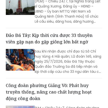
Lễ Cầu siêu tưởng niệm các Anh hùng Liệt
sỹ nhân dịp 27/7
(PLM) - Chiều 24/7, tại Nghĩa trang Liệt
sĩ Quảng Xương, Đảng ủy - HĐND -
UBND - Ủy ban MTTQ Việt Nam xã
Quảng Ninh (tỉnh Thanh Hóa) tổ chức
Lễ cầu siêu, dâng hoa, dâng hương
tưởng niệm các Anh hùng liệt sĩ nhân kỷ
niệm 79 năm Ngày Thương binh - Liệt sĩ
Đảo Đá Tây: Kịp thời cứu được 33 thuyền
(27/7/1947 - 27/7/2026). Hoạt động
viên gặp nạn do gặp giông lớn bất ngờ
nhằm tri ân những người đã anh dũng
hy sinh vì độc lập, tự do của Tổ quốc,
Sau khi nhận được chỉ đạo từ Sở Chỉ
đồng thời khơi dậy tinh thần yêu nước
huy Vùng 4 Hải quân; Lữ đoàn 146, sáng
của các thế hệ hôm nay.
ngày 25/7/2026, Đảo Đá Tây thuộc
Quần đảo Trường Sa đã tiếp nhận và
kịp thời cấp cứu cho 33 ngư dân tàu cá
Quảng Ngãi bị nạn trên biển do gặp
giông lớn bất ngờ.
Công đoàn phường Giảng Võ: Phát huy