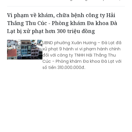
Ngày Thương binh - Liệt sĩ, năm nay,
những người làm báo Pháp luật Việt
Nam lại tiếp tục hành trình tri ân hướng
về miền Trung - vùng đất huyền thoại
với biết bao người con ưu tú đã không
tiếc thân mình, hiến dâng tuổi thanh
Vi phạm về khám, chữa bệnh công ty Hải
xuân cho độc lập, tự do của Tổ quốc.
Thắng Thu Cúc - Phòng khám Đa khoa Đà
Lạt bị xử phạt hơn 300 triệu đồng
UBND phường Xuân Hương – Đà Lạt đã
xử phạt 9 hành vi vi phạm hành chính
đối với công ty TNHH Hải Thắng Thu
Cúc - Phòng khám Đa khoa Đà Lạt với
số tiền 310.000.000đ.