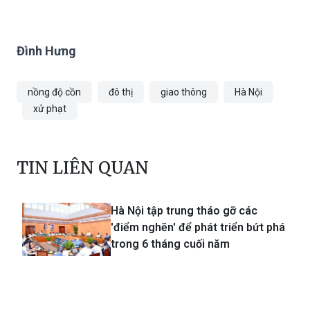
phần bảo đảm trật tự, an toàn giao thông
trên địa bàn Thủ đô.
Đình Hưng
nồng độ cồn
đô thị
giao thông
Hà Nội
xử phạt
TIN LIÊN QUAN
Hà Nội tập trung tháo gỡ các
'điểm nghẽn' để phát triển bứt phá
trong 6 tháng cuối năm