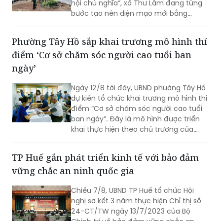
hội chủ nghĩa”, xã Thư Lâm đang từng
bước tạo nên diện mạo mới bằng
những việc làm cụ thể, thiết thực. Từ
những tuyến đường được chỉnh trang,
Phường Tây Hồ sắp khai trương mô hình thí
hàng cây, bồn hoa được chăm sóc đến
điểm ‘Cơ sở chăm sóc người cao tuổi ban
các ao hồ được cải tạo, làm sạch…, tất
cả đều thể hiện sự vào cuộc của cả hệ
ngày’
thống chính trị cùng sự đồng thuận
của Nhân dân với mục tiêu lấy người
Ngày 12/8 tới đây, UBND phường Tây Hồ
dân làm trung tâm, lấy chất lượng
dự kiến tổ chức khai trương mô hình thí
cuộc sống làm thước đo cho sự phát
điểm “Cơ sở chăm sóc người cao tuổi
triển.
ban ngày”. Đây là mô hình được triển
khai thực hiện theo chủ trương của
Thành phố Hà Nội về thí điểm mô hình
chăm sóc người cao tuổi ban ngày tại
TP Huế gắn phát triển kinh tế với bảo đảm
xã, phường.
vững chắc an ninh quốc gia
Chiều 7/8, UBND TP Huế tổ chức Hội
nghị sơ kết 3 năm thực hiện Chỉ thị số
24-CT/TW ngày 13/7/2023 của Bộ