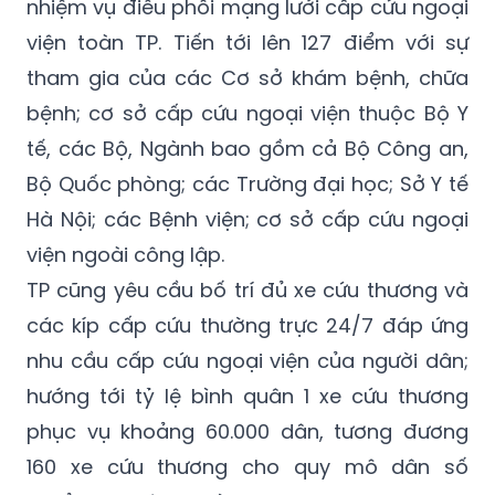
nhiệm vụ điều phối mạng lưới cấp cứu ngoại
viện toàn TP. Tiến tới lên 127 điểm với sự
tham gia của các Cơ sở khám bệnh, chữa
bệnh; cơ sở cấp cứu ngoại viện thuộc Bộ Y
tế, các Bộ, Ngành bao gồm cả Bộ Công an,
Bộ Quốc phòng; các Trường đại học; Sở Y tế
Hà Nội; các Bệnh viện; cơ sở cấp cứu ngoại
viện ngoài công lập.
TP cũng yêu cầu bố trí đủ xe cứu thương và
các kíp cấp cứu thường trực 24/7 đáp ứng
nhu cầu cấp cứu ngoại viện của người dân;
hướng tới tỷ lệ bình quân 1 xe cứu thương
phục vụ khoảng 60.000 dân, tương đương
160 xe cứu thương cho quy mô dân số