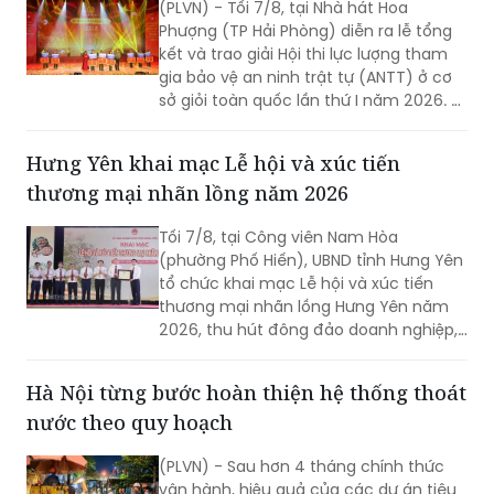
(PLVN) - Tối 7/8, tại Nhà hát Hoa
Phượng (TP Hải Phòng) diễn ra lễ tổng
kết và trao giải Hội thi lực lượng tham
gia bảo vệ an ninh trật tự (ANTT) ở cơ
sở giỏi toàn quốc lần thứ I năm 2026. 3
đội đến từ Hà Nội, TP Hồ Chí Minh và Hải
Phòng giảnh giải cao nhất.
Hưng Yên khai mạc Lễ hội và xúc tiến
thương mại nhãn lồng năm 2026
Tối 7/8, tại Công viên Nam Hòa
(phường Phố Hiến), UBND tỉnh Hưng Yên
tổ chức khai mạc Lễ hội và xúc tiến
thương mại nhãn lồng Hưng Yên năm
2026, thu hút đông đảo doanh nghiệp,
hợp tác xã, nhà vườn và du khách
tham dự.
Hà Nội từng bước hoàn thiện hệ thống thoát
nước theo quy hoạch
(PLVN) - Sau hơn 4 tháng chính thức
vận hành, hiệu quả của các dự án tiêu