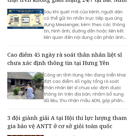
Sau khi quét mã của kênh, người dân
có thể gửi tin nhắn trực tiếp qua ứng
dụng Messenger, kèm theo các thông
tin, hình ảnh, đường dẫn hoặc liên kết
liên quan đến nội dung cần phản ánh...
Cao điểm 45 ngày rà soát thân nhân liệt sĩ
chưa xác định thông tin tại Hưng Yên
Công an tỉnh Hưng Yên đang triển khai
đợt cao điểm 45 ngày tổng rà soát
thân nhân liệt sĩ chưa xác định được
thông tin trên địa bàn, nhằm bổ sung
dữ liệu, thu nhận mẫu ADN, góp phần
xác định danh tính hài cốt liệt sĩ còn
thiếu thông tin.
3 đội giành giải A tại Hội thi lực lượng tham
gia bảo vệ ANTT ở cơ sở giỏi toàn quốc