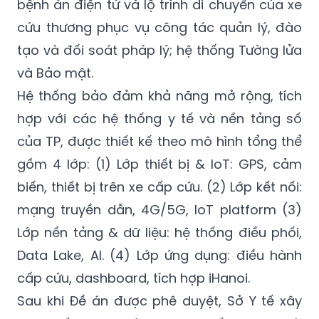
bệnh án điện tử và lộ trình di chuyển của xe
cứu thương phục vụ công tác quản lý, đào
tạo và đối soát pháp lý; hệ thống Tường lửa
và Bảo mật.
Hệ thống bảo đảm khả năng mở rộng, tích
hợp với các hệ thống y tế và nền tảng số
của TP, được thiết kế theo mô hình tổng thể
gồm 4 lớp: (1) Lớp thiết bị & IoT: GPS, cảm
biến, thiết bị trên xe cấp cứu. (2) Lớp kết nối:
mạng truyền dẫn, 4G/5G, IoT platform (3)
Lớp nền tảng & dữ liệu: hệ thống điều phối,
Data Lake, AI. (4) Lớp ứng dụng: điều hành
cấp cứu, dashboard, tích hợp iHanoi.
Sau khi Đề án được phê duyệt, Sở Y tế xây