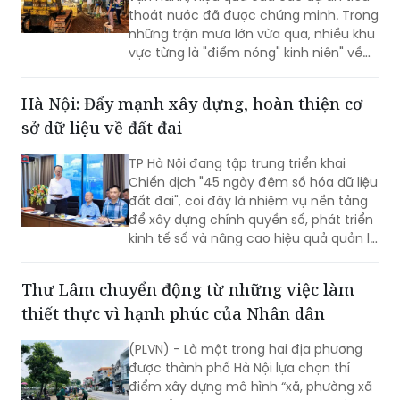
thoát nước đã được chứng minh. Trong
những trận mưa lớn vừa qua, nhiều khu
vực từng là "điểm nóng" kinh niên" về
úng ngập đã ghi nhận sự cải thiện đáng
kể.
Hà Nội: Đẩy mạnh xây dựng, hoàn thiện cơ
sở dữ liệu về đất đai
TP Hà Nội đang tập trung triển khai
Chiến dịch "45 ngày đêm số hóa dữ liệu
đất đai", coi đây là nhiệm vụ nền tảng
để xây dựng chính quyền số, phát triển
kinh tế số và nâng cao hiệu quả quản lý
nhà nước về đất đai và đã đạt được
những kết quả rất đáng chú ý.
Thư Lâm chuyển động từ những việc làm
thiết thực vì hạnh phúc của Nhân dân
(PLVN) - Là một trong hai địa phương
được thành phố Hà Nội lựa chọn thí
điểm xây dựng mô hình “xã, phường xã