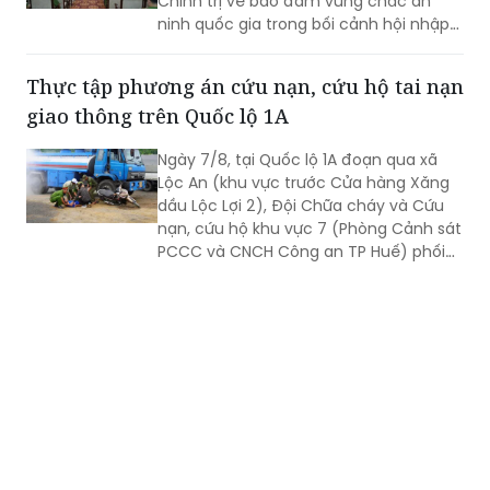
Chính trị về bảo đảm vững chắc an
ninh quốc gia trong bối cảnh hội nhập
quốc tế toàn diện, sâu rộng.
Thực tập phương án cứu nạn, cứu hộ tai nạn
giao thông trên Quốc lộ 1A
Ngày 7/8, tại Quốc lộ 1A đoạn qua xã
Lộc An (khu vực trước Cửa hàng Xăng
dầu Lộc Lợi 2), Đội Chữa cháy và Cứu
nạn, cứu hộ khu vực 7 (Phòng Cảnh sát
PCCC và CNCH Công an TP Huế) phối
hợp UBND xã Lộc An tổ chức thực tập
phương án cứu nạn, cứu hộ đối với tình
huống tai nạn giao thông đường bộ có
huy động nhiều lực lượng, phương tiện
tham gia.