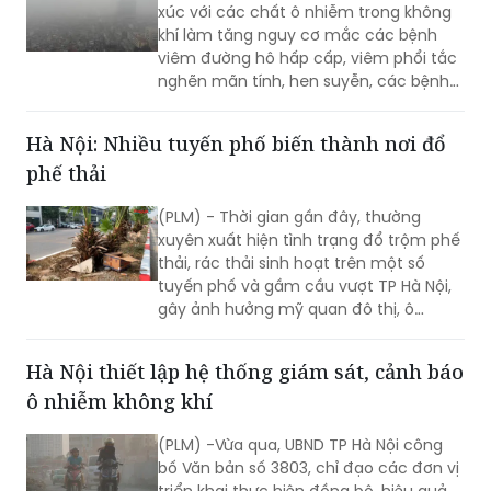
xúc với các chất ô nhiễm trong không
khí làm tăng nguy cơ mắc các bệnh
viêm đường hô hấp cấp, viêm phổi tắc
nghẽn mãn tính, hen suyễn, các bệnh
tim mạch và đột quỵ. Ngoài ra có thể
gây tổn thương da, các bệnh về mắt,
Hà Nội: Nhiều tuyến phố biến thành nơi đổ
tác động đến hệ thần kinh, hệ miễn
phế thải
dịch, ảnh hưởng đến sức khoẻ tâm
thần.
(PLM) - Thời gian gần đây, thường
xuyên xuất hiện tình trạng đổ trộm phế
thải, rác thải sinh hoạt trên một số
tuyến phố và gầm cầu vượt TP Hà Nội,
gây ảnh hưởng mỹ quan đô thị, ô
nhiễm môi trường.
Hà Nội thiết lập hệ thống giám sát, cảnh báo
ô nhiễm không khí
(PLM) -Vừa qua, UBND TP Hà Nội công
bố Văn bản số 3803, chỉ đạo các đơn vị