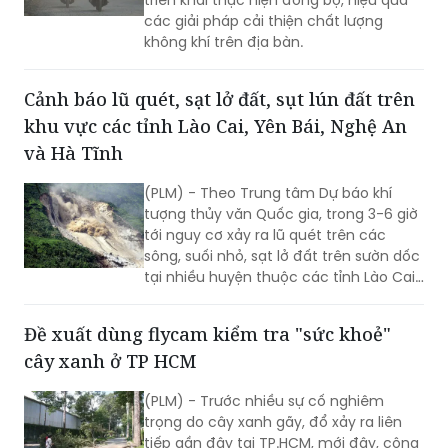
triển khai thực hiện đồng bộ, hiệu quả
các giải pháp cải thiện chất lượng
không khí trên địa bàn.
Cảnh báo lũ quét, sạt lở đất, sụt lún đất trên
khu vực các tỉnh Lào Cai, Yên Bái, Nghệ An
và Hà Tĩnh
(PLM) - Theo Trung tâm Dự báo khí
tượng thủy văn Quốc gia, trong 3-6 giờ
tới nguy cơ xảy ra lũ quét trên các
sông, suối nhỏ, sạt lở đất trên sườn dốc
tại nhiều huyện thuộc các tỉnh Lào Cai,
Yên Bái, Nghệ An, Hà Tĩnh.
Đề xuất dùng flycam kiểm tra "sức khoẻ"
cây xanh ở TP HCM
(PLM) - Trước nhiều sự cố nghiêm
trọng do cây xanh gãy, đổ xảy ra liên
tiếp gần đây tại TP.HCM, mới đây, công