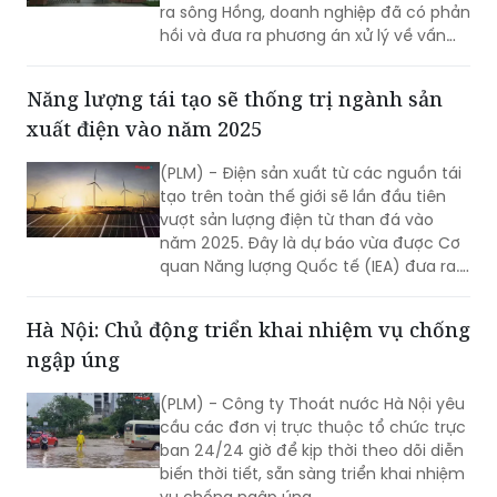
ra sông Hồng, doanh nghiệp đã có phản
hồi và đưa ra phương án xử lý về vấn
đề này.
Năng lượng tái tạo sẽ thống trị ngành sản
xuất điện vào năm 2025
(PLM) - Điện sản xuất từ các nguồn tái
tạo trên toàn thế giới sẽ lần đầu tiên
vượt sản lượng điện từ than đá vào
năm 2025. Đây là dự báo vừa được Cơ
quan Năng lượng Quốc tế (IEA) đưa ra.
Theo IEA, nhu cầu điện toàn cầu dự kiến
tăng 4% trong năm nay và năm sau.
Hà Nội: Chủ động triển khai nhiệm vụ chống
ngập úng
(PLM) - Công ty Thoát nước Hà Nội yêu
cầu các đơn vị trực thuộc tổ chức trực
ban 24/24 giờ để kịp thời theo dõi diễn
biến thời tiết, sẵn sàng triển khai nhiệm