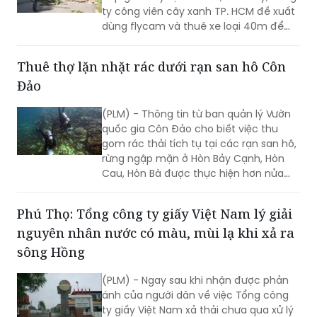
ty công viên cây xanh TP. HCM đề xuất
dùng flycam và thuê xe loại 40m để
kiểm tra, rà soát cây xanh. Đây là nhóm
biện pháp mới được đơn vị này đưa ra
Thuê thợ lặn nhặt rác dưới rạn san hô Côn
ngay sau sự cố tại Công viên Tao Đàn.
Đảo
(PLM) - Thông tin từ ban quản lý Vườn
quốc gia Côn Đảo cho biết việc thu
gom rác thải tích tụ tại các rạn san hô,
rừng ngập mặn ở Hòn Bảy Cạnh, Hòn
Cau, Hòn Bà được thực hiện hơn nửa
tháng qua.
Phú Thọ: Tổng công ty giấy Việt Nam lý giải
nguyên nhân nước có màu, mùi lạ khi xả ra
sông Hồng
(PLM) - Ngay sau khi nhận được phản
ánh của người dân về việc Tổng công
ty giấy Việt Nam xả thải chưa qua xử lý