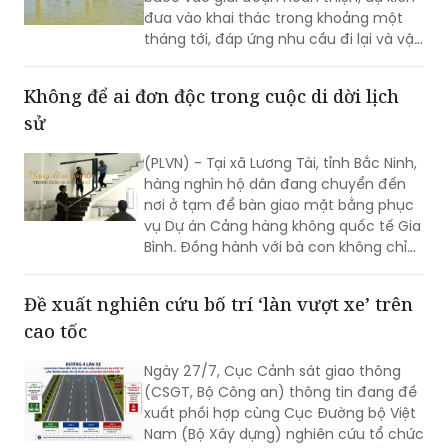
đưa vào khai thác trong khoảng một
tháng tới, đáp ứng nhu cầu đi lại và vận
chuyển thiết bị phục vụ Nhà máy Thủy
điện Trị An.
Không để ai đơn độc trong cuộc di dời lịch
sử
(PLVN) - Tại xã Lương Tài, tỉnh Bắc Ninh,
hàng nghìn hộ dân đang chuyển đến
nơi ở tạm để bàn giao mặt bằng phục
vụ Dự án Cảng hàng không quốc tế Gia
Bình. Đồng hành với bà con không chỉ
có chính quyền địa phương mà còn có
rất nhiều cá nhân, doanh nghiệp và
Đề xuất nghiên cứu bố trí ‘làn vượt xe’ trên
những tấm lòng thiện nguyện. Chính sự
cao tốc
sẻ chia ấy đang tiếp thêm niềm tin để
cuộc di dời quy mô lớn diễn ra trong
Ngày 27/7, Cục Cảnh sát giao thông
không khí đồng thuận và nghĩa tình.
(CSGT, Bộ Công an) thông tin đang đề
xuất phối hợp cùng Cục Đường bộ Việt
Nam (Bộ Xây dựng) nghiên cứu tổ chức