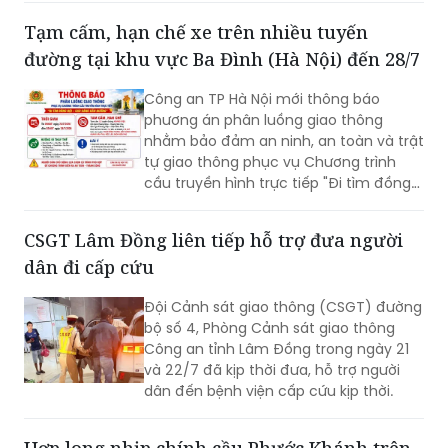
phạm vi cả nước; là cơ sở để quản lý,
Tạm cấm, hạn chế xe trên nhiều tuyến
huy động nguồn lực đầu tư, tăng
đường tại khu vực Ba Đình (Hà Nội) đến 28/7
cường liên kết vùng và kết nối các
trung tâm kinh tế, đô thị, cửa khẩu,
Công an TP Hà Nội mới thông báo
cảng biển, cảng hàng không cùng các
phương án phân luồng giao thông
đầu mối giao thông quan trọng.
nhằm bảo đảm an ninh, an toàn và trật
tự giao thông phục vụ Chương trình
cầu truyền hình trực tiếp "Đi tìm đồng
đội – Sao sáng dẫn đường", diễn ra lúc
20h ngày 26/7 tại Đài tưởng niệm các
CSGT Lâm Đồng liên tiếp hỗ trợ đưa người
Anh hùng liệt sĩ, phường Ba Đình.
dân đi cấp cứu
Đội Cảnh sát giao thông (CSGT) đường
bộ số 4, Phòng Cảnh sát giao thông
Công an tỉnh Lâm Đồng trong ngày 21
và 22/7 đã kịp thời đưa, hỗ trợ người
dân đến bệnh viện cấp cứu kịp thời.