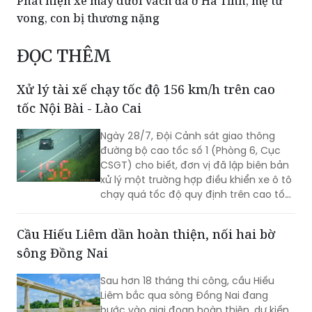
Phát hiện xe máy dưới vách đá ở Hà Tĩnh, mẹ tử
vong, con bị thương nặng
ĐỌC THÊM
Xử lý tài xế chạy tốc độ 156 km/h trên cao
tốc Nội Bài - Lào Cai
Ngày 28/7, Đội Cảnh sát giao thông
đường bộ cao tốc số 1 (Phòng 6, Cục
CSGT) cho biết, đơn vị đã lập biên bản
xử lý một trường hợp điều khiển xe ô tô
chạy quá tốc độ quy định trên cao tốc
Nội Bài - Lào Cai.
Cầu Hiếu Liêm dần hoàn thiện, nối hai bờ
sông Đồng Nai
Sau hơn 18 tháng thi công, cầu Hiếu
Liêm bắc qua sông Đồng Nai đang
bước vào giai đoạn hoàn thiện, dự kiến