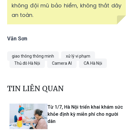
không đội mũ bảo hiểm, không thắt dây
an toàn.
Văn Sơn
giao thông thông minh
xử lý vi phạm
Thủ đô Hà Nội
Camera AI
CA Hà Nội
TIN LIÊN QUAN
Từ 1/7, Hà Nội triển khai khám sức
khỏe định kỳ miễn phí cho người
dân