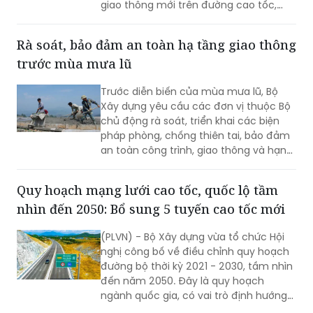
giao thông mới trên đường cao tốc,
theo phương án bố trí làn đường sát dải
phân cách giữa thành “làn vượt xe”.
Rà soát, bảo đảm an toàn hạ tầng giao thông
trước mùa mưa lũ
Trước diễn biến của mùa mưa lũ, Bộ
Xây dựng yêu cầu các đơn vị thuộc Bộ
chủ động rà soát, triển khai các biện
pháp phòng, chống thiên tai, bảo đảm
an toàn công trình, giao thông và hạn
chế thấp nhất thiệt hại do mưa bão
gây ra.
Quy hoạch mạng lưới cao tốc, quốc lộ tầm
nhìn đến 2050: Bổ sung 5 tuyến cao tốc mới
(PLVN) - Bộ Xây dựng vừa tổ chức Hội
nghị công bố về điều chỉnh quy hoạch
đường bộ thời kỳ 2021 - 2030, tầm nhìn
đến năm 2050. Đây là quy hoạch
ngành quốc gia, có vai trò định hướng
phát triển hệ thống đường bộ trên