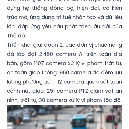
dựng hệ thống đồng bộ, hiện đại, có kiến
trúc mở, ứng dụng trí tuệ nhân tạo và dữ liệu
lớn, đáp ứng yêu cầu phát triển lâu dài của
Thủ đô.
Triển khai giai đoạn 2, các đơn vị chức năng
đã lắp đặt 2.460 camera AI trên toàn địa
bàn, gồm 1.107 camera xử lý vi phạm trật tự,
an toàn giao thông; 960 camera đo đếm lưu
lượng phương tiện; 112 camera quan sát toàn
cảnh nút giao; 251 camera PTZ giám sát an
ninh, trật tự, 30 camera xử lý vi phạm tốc độ.