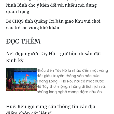
Ninh Bình cho ý kiến đối với nhiều nội dung
quan trọng
Bộ CHQS tỉnh Quảng Trị bàn giao khu vui chơi
cho trẻ em vùng khó khăn
ĐỌC THÊM
Nét đẹp người Tây Hồ – giữ hồn di sản đất
Kinh kỳ
Nhắc đến Tây Hồ là nhắc đến một vùng
đất giàu truyền thống văn hóa của
Thăng Long - Hà Nội, nơi có mặt nước
Hồ Tây thơ mộng, những di tích lịch sử,
những làng nghề mang đậm dấu ấn
dân gian và những con người luôn biết
trân trọng, gìn giữ các giá trị văn hóa
Huế: Kêu gọi cung cấp thông tin các địa
nghìn năm văn hiến.
điểm chôn cất liệt sĩ