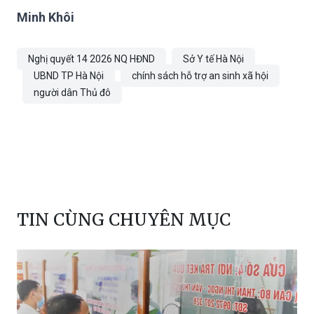
Minh Khôi
Nghị quyết 14 2026 NQ HĐND
Sở Y tế Hà Nội
UBND TP Hà Nội
chính sách hỗ trợ an sinh xã hội
người dân Thủ đô
TIN CÙNG CHUYÊN MỤC