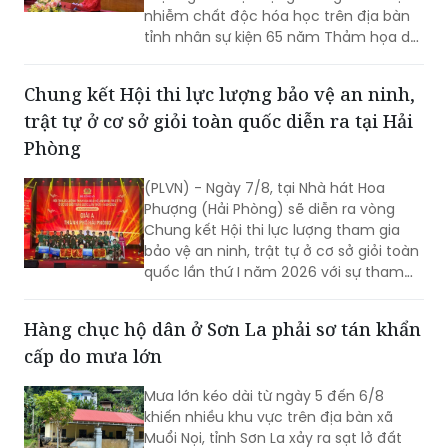
nhiễm chất độc hóa học trên địa bàn
tỉnh nhân sự kiện 65 năm Thảm họa da
cam ở Việt Nam (10/8/1961 -
10/8/2026) và tổng kết 5 năm phong
Chung kết Hội thi lực lượng bảo vệ an ninh,
trào “Vì nạn nhân chất độc da cam”.
trật tự ở cơ sở giỏi toàn quốc diễn ra tại Hải
Phòng
(PLVN) - Ngày 7/8, tại Nhà hát Hoa
Phượng (Hải Phòng) sẽ diễn ra vòng
Chung kết Hội thi lực lượng tham gia
bảo vệ an ninh, trật tự ở cơ sở giỏi toàn
quốc lần thứ I năm 2026 với sự tham
gia của 8 đội tuyển xuất sắc đại diện
cho 34 tỉnh, TP.
Hàng chục hộ dân ở Sơn La phải sơ tán khẩn
cấp do mưa lớn
Mưa lớn kéo dài từ ngày 5 đến 6/8
khiến nhiều khu vực trên địa bàn xã
Muổi Nọi, tỉnh Sơn La xảy ra sạt lở đất