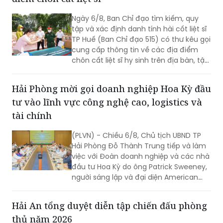
Ngày 6/8, Ban Chỉ đạo tìm kiếm, quy
tập và xác định danh tính hài cốt liệt sĩ
TP Huế (Ban Chỉ đạo 515) có thư kêu gọi
cung cấp thông tin về các địa điểm
chôn cất liệt sĩ hy sinh trên địa bàn, tập
trung tại khu vực đèo Phước Tượng,
đèo Hải Vân (xã Chân Mây - Lăng Cô)
Hải Phòng mời gọi doanh nghiệp Hoa Kỳ đầu
và khu vực sông Truồi (xã Lộc An).
tư vào lĩnh vực công nghệ cao, logistics và
tài chính
(PLVN) - Chiều 6/8, Chủ tịch UBND TP
Hải Phòng Đỗ Thành Trung tiếp và làm
việc với Đoàn doanh nghiệp và các nhà
đầu tư Hoa Kỳ do ông Patrick Sweeney,
người sáng lập và đại diện American
Kestrel Global Strategies Group làm
Trưởng đoàn đến thăm, làm việc và
Hải An tổng duyệt diễn tập chiến đấu phòng
tìm hiểu cơ hội đầu tư tại Hải Phòng.
thủ năm 2026