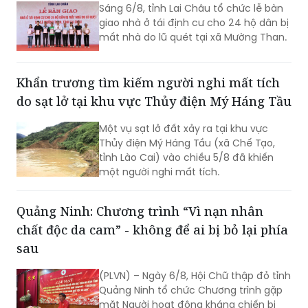
Sáng 6/8, tỉnh Lai Châu tổ chức lễ bàn
giao nhà ở tái định cư cho 24 hộ dân bị
mất nhà do lũ quét tại xã Mường Than.
Khẩn trương tìm kiếm người nghi mất tích
do sạt lở tại khu vực Thủy điện Mý Háng Tầu
Một vụ sạt lở đất xảy ra tại khu vực
Thủy điện Mý Háng Tầu (xã Chế Tạo,
tỉnh Lào Cai) vào chiều 5/8 đã khiến
một người nghi mất tích.
Quảng Ninh: Chương trình “Vì nạn nhân
chất độc da cam” - không để ai bị bỏ lại phía
sau
(PLVN) – Ngày 6/8, Hội Chữ thập đỏ tỉnh
Quảng Ninh tổ chức Chương trình gặp
mặt Người hoạt động kháng chiến bị