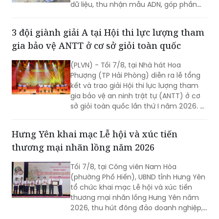
dữ liệu, thu nhận mẫu ADN, góp phần
xác định danh tính hài cốt liệt sĩ còn
thiếu thông tin.
3 đội giành giải A tại Hội thi lực lượng tham
gia bảo vệ ANTT ở cơ sở giỏi toàn quốc
(PLVN) - Tối 7/8, tại Nhà hát Hoa
Phượng (TP Hải Phòng) diễn ra lễ tổng
kết và trao giải Hội thi lực lượng tham
gia bảo vệ an ninh trật tự (ANTT) ở cơ
sở giỏi toàn quốc lần thứ I năm 2026. 3
đội đến từ Hà Nội, TP Hồ Chí Minh và Hải
Phòng giảnh giải cao nhất.
Hưng Yên khai mạc Lễ hội và xúc tiến
thương mại nhãn lồng năm 2026
Tối 7/8, tại Công viên Nam Hòa
(phường Phố Hiến), UBND tỉnh Hưng Yên
tổ chức khai mạc Lễ hội và xúc tiến
thương mại nhãn lồng Hưng Yên năm
2026, thu hút đông đảo doanh nghiệp,
hợp tác xã, nhà vườn và du khách