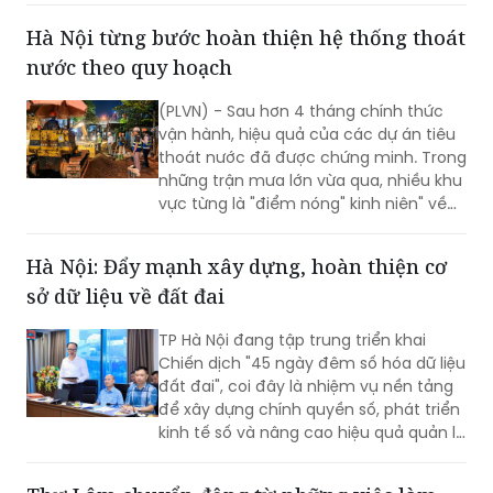
tham dự.
Hà Nội từng bước hoàn thiện hệ thống thoát
nước theo quy hoạch
(PLVN) - Sau hơn 4 tháng chính thức
vận hành, hiệu quả của các dự án tiêu
thoát nước đã được chứng minh. Trong
những trận mưa lớn vừa qua, nhiều khu
vực từng là "điểm nóng" kinh niên" về
úng ngập đã ghi nhận sự cải thiện đáng
kể.
Hà Nội: Đẩy mạnh xây dựng, hoàn thiện cơ
sở dữ liệu về đất đai
TP Hà Nội đang tập trung triển khai
Chiến dịch "45 ngày đêm số hóa dữ liệu
đất đai", coi đây là nhiệm vụ nền tảng
để xây dựng chính quyền số, phát triển
kinh tế số và nâng cao hiệu quả quản lý
nhà nước về đất đai và đã đạt được
những kết quả rất đáng chú ý.