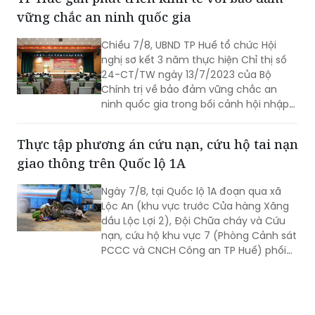
xã, phường.
vững chắc an ninh quốc gia
Chiều 7/8, UBND TP Huế tổ chức Hội
nghị sơ kết 3 năm thực hiện Chỉ thị số
24-CT/TW ngày 13/7/2023 của Bộ
Chính trị về bảo đảm vững chắc an
ninh quốc gia trong bối cảnh hội nhập
quốc tế toàn diện, sâu rộng.
Thực tập phương án cứu nạn, cứu hộ tai nạn
giao thông trên Quốc lộ 1A
Ngày 7/8, tại Quốc lộ 1A đoạn qua xã
Lộc An (khu vực trước Cửa hàng Xăng
dầu Lộc Lợi 2), Đội Chữa cháy và Cứu
nạn, cứu hộ khu vực 7 (Phòng Cảnh sát
PCCC và CNCH Công an TP Huế) phối
hợp UBND xã Lộc An tổ chức thực tập
phương án cứu nạn, cứu hộ đối với tình
huống tai nạn giao thông đường bộ có
huy động nhiều lực lượng, phương tiện