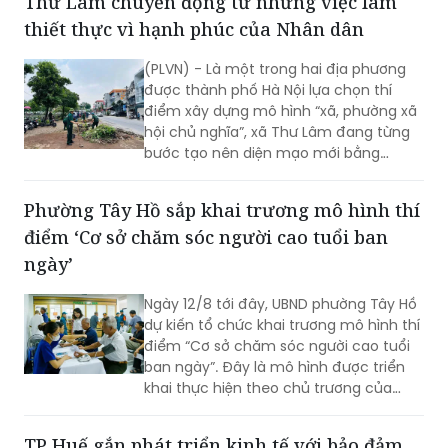
Thư Lâm chuyển động từ những việc làm
thiết thực vì hạnh phúc của Nhân dân
(PLVN) - Là một trong hai địa phương
được thành phố Hà Nội lựa chọn thí
điểm xây dựng mô hình “xã, phường xã
hội chủ nghĩa”, xã Thư Lâm đang từng
bước tạo nên diện mạo mới bằng
những việc làm cụ thể, thiết thực. Từ
những tuyến đường được chỉnh trang,
Phường Tây Hồ sắp khai trương mô hình thí
hàng cây, bồn hoa được chăm sóc đến
điểm ‘Cơ sở chăm sóc người cao tuổi ban
các ao hồ được cải tạo, làm sạch…, tất
cả đều thể hiện sự vào cuộc của cả hệ
ngày’
thống chính trị cùng sự đồng thuận
của Nhân dân với mục tiêu lấy người
Ngày 12/8 tới đây, UBND phường Tây Hồ
dân làm trung tâm, lấy chất lượng
dự kiến tổ chức khai trương mô hình thí
cuộc sống làm thước đo cho sự phát
điểm “Cơ sở chăm sóc người cao tuổi
triển.
ban ngày”. Đây là mô hình được triển
khai thực hiện theo chủ trương của
Thành phố Hà Nội về thí điểm mô hình
chăm sóc người cao tuổi ban ngày tại
TP Huế gắn phát triển kinh tế với bảo đảm