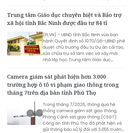
trên địa bàn năm 2026.
Trung tâm Giáo dục chuyên biệt và Bảo trợ
xã hội tỉnh Bắc Ninh được đầu tư 84 tỉ
(PLVN) - UBND tỉnh Bắc Ninh vừa ban
hành Quyết định số 1070/QĐ-UBND phê
duyệt chủ trương đầu tư Dự án cải tạo,
sửa chữa trụ sở làm việc và xây mới
nhà lớp học Trung tâm Giáo dục
chuyên biệt và Bảo trợ xã hội tỉnh, với
tổng mức đầu tư dự kiến hơn 84 tỷ
Camera giám sát phát hiện hơn 3.000
đồng.
trường hợp ô tô vi phạm giao thông trong
tháng 7trên địa bàn tỉnh Phú Thọ
Trong tháng 7/2026, thông qua hệ
thống camera giám sát giao thông,
Phòng Cảnh sát giao thông (CSGT)
Công an tỉnh Phú Thọ đã phát hiện và
gửi thông báo xử lý đối với 3.055 trường