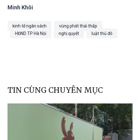
Minh Khôi
kinh tế ngân sách
vùng phát thải thấp
HĐND TP Hà Nội
nghị quyết
luật thủ đô
TIN CÙNG CHUYÊN MỤC