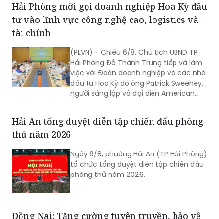
Hải Phòng mời gọi doanh nghiệp Hoa Kỳ đầu
và khu vực sông Truồi (xã Lộc An).
tư vào lĩnh vực công nghệ cao, logistics và
tài chính
(PLVN) - Chiều 6/8, Chủ tịch UBND TP
Hải Phòng Đỗ Thành Trung tiếp và làm
việc với Đoàn doanh nghiệp và các nhà
đầu tư Hoa Kỳ do ông Patrick Sweeney,
người sáng lập và đại diện American
Kestrel Global Strategies Group làm
Trưởng đoàn đến thăm, làm việc và
Hải An tổng duyệt diễn tập chiến đấu phòng
tìm hiểu cơ hội đầu tư tại Hải Phòng.
thủ năm 2026
Ngày 6/8, phường Hải An (TP Hải Phòng)
tổ chức tổng duyệt diễn tập chiến đấu
phòng thủ năm 2026.
Đồng Nai: Tăng cường tuyên truyền, bảo vệ