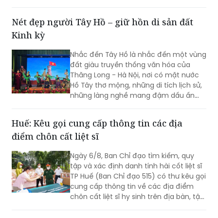
hợp ô tô vi phạm trật tự an toàn giao
thông (TTATGT). Các lỗi vi phạm phổ
Nét đẹp người Tây Hồ – giữ hồn di sản đất
biến tập trung vào hành vi chạy quá
Kinh kỳ
tốc độ và không chấp hành tín hiệu
đèn giao thông.
Nhắc đến Tây Hồ là nhắc đến một vùng
đất giàu truyền thống văn hóa của
Thăng Long - Hà Nội, nơi có mặt nước
Hồ Tây thơ mộng, những di tích lịch sử,
những làng nghề mang đậm dấu ấn
dân gian và những con người luôn biết
trân trọng, gìn giữ các giá trị văn hóa
Huế: Kêu gọi cung cấp thông tin các địa
nghìn năm văn hiến.
điểm chôn cất liệt sĩ
Ngày 6/8, Ban Chỉ đạo tìm kiếm, quy
tập và xác định danh tính hài cốt liệt sĩ
TP Huế (Ban Chỉ đạo 515) có thư kêu gọi
cung cấp thông tin về các địa điểm
chôn cất liệt sĩ hy sinh trên địa bàn, tập
trung tại khu vực đèo Phước Tượng,
đèo Hải Vân (xã Chân Mây - Lăng Cô)