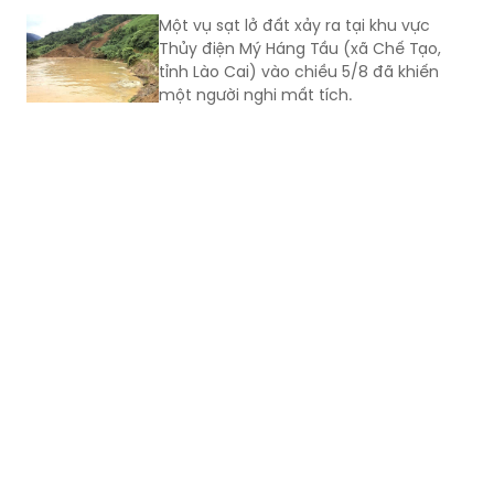
Một vụ sạt lở đất xảy ra tại khu vực
Thủy điện Mý Háng Tầu (xã Chế Tạo,
tỉnh Lào Cai) vào chiều 5/8 đã khiến
một người nghi mất tích.