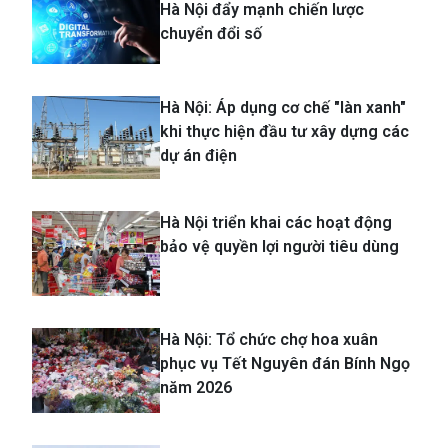
Hà Nội đẩy mạnh chiến lược
chuyển đổi số
Hà Nội: Áp dụng cơ chế "làn xanh"
khi thực hiện đầu tư xây dựng các
dự án điện
Hà Nội triển khai các hoạt động
bảo vệ quyền lợi người tiêu dùng
Hà Nội: Tổ chức chợ hoa xuân
phục vụ Tết Nguyên đán Bính Ngọ
năm 2026