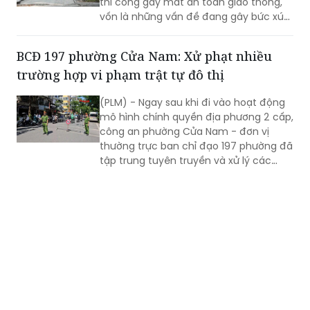
thi công gây mất an toàn giao thông,
vốn là những vấn đề đang gây bức xúc
tại nhiều khu vực của Thủ đô.
BCĐ 197 phường Cửa Nam: Xử phạt nhiều
trường hợp vi phạm trật tự đô thị
(PLM) - Ngay sau khi đi vào hoạt động
mô hình chính quyền địa phương 2 cấp,
công an phường Cửa Nam - đơn vị
thường trực ban chỉ đạo 197 phường đã
tập trung tuyên truyền và xử lý các
trường hợp vi phạm về trật tự đô thị, an
toàn giao thông và 351 trường hợp vi
phạm đã bị xử phạt với số tiền gần 400
triệu đồng.