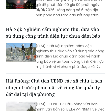
giờ 45 phút đến 00 giờ 00 phút ngày
01/01/2026. Tổng cộng có 6 trận địa
bắn pháo hoa tầm cao kết hợp tầm
thấp và hỏa thuật tại các khu vực
trung tâm và cửa ngõ Thủ đô.
Hà Nội: Nghiêm cấm nghiệm thu, đưa vào
sử dụng công trình điện lực chưa đảm bảo
(PLM) - Hà Nội nghiêm cấm việc
nghiệm thu, đưa vào sử dụng các công
trình điện lực chưa đảm bảo về hành
lang bảo vệ an toàn công trình điện lực,
mọi hành vi vi phạm phải được xử lý
nghiêm, triệt để, kịp thời.
Hải Phòng: Chủ tịch UBND các xã chịu trách
nhiệm trước pháp luật về công tác quản lý
đất đai tại địa phương
(PLM) - UBND TP. Hải Phòng vừa ban
hành văn bản số 13215/VP-NNMT về việc