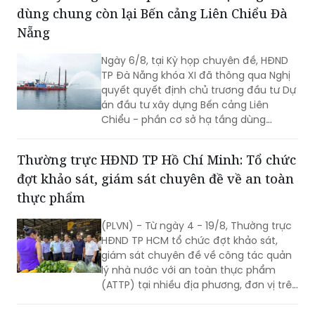
dùng chung còn lại Bến cảng Liên Chiểu Đà
Nẵng
Ngày 6/8, tại Kỳ họp chuyên đề, HĐND
TP Đà Nẵng khóa XI đã thông qua Nghị
quyết quyết định chủ trương đầu tư Dự
án đầu tư xây dựng Bến cảng Liên
Chiểu - phần cơ sở hạ tầng dùng
chung còn lại.
Thường trực HĐND TP Hồ Chí Minh: Tổ chức
đợt khảo sát, giám sát chuyên đề về an toàn
thực phẩm
(PLVN) - Từ ngày 4 - 19/8, Thường trực
HĐND TP HCM tổ chức đợt khảo sát,
giám sát chuyên đề về công tác quản
lý nhà nước với an toàn thực phẩm
(ATTP) tại nhiều địa phương, đơn vị trên
địa bàn; nhằm đánh giá việc triển khai
nhiệm vụ theo mô hình chính quyền