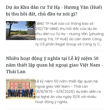
thước đo năng lực lãnh đạo, xây dựng
Dự án Khu dân cư Tứ Hạ - Hương Văn (Huế)
đội ngũ cán bộ đủ phẩm chất, năng
bị thu hồi đất, chủ đầu tư nói gì?
lực, trách nhiệm, đưa các chủ trương
của Đảng đi vào cuộc sống. Từ đó tạo
UBND TP Huế vừa có thông báo số
chuyển biến rõ nét trong phát triển kinh
292/TB-UBND thu hồi đất của dự án
tế - xã hội và nâng cao đời sống Nhân
Khu dân cư Tứ Hạ - Hương Văn (phường
dân.
Hương Trà, TP Huế) do Liên danh Công
ty Cổ phần Regal Group và Công ty Cổ
phần Tập đoàn Đất Xanh làm chủ đầu
tư.
Nhiều hoạt động ý nghĩa tại Lễ kỷ niệm 50
năm thiết lập quan hệ ngoại giao Việt Nam -
Thái Lan
Lễ kỷ niệm 50 năm thiết lập quan hệ
ngoại giao Việt Nam - Thái Lan
(6/8/1976 - 6/8/2026) dự kiến diễn ra
tại Nghệ An vào ngày 10/8 với nhiều
hoạt động ý nghĩa.