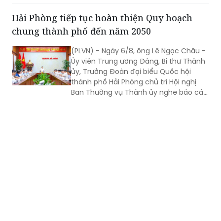
chuyên án lớn về ma túy, mua bán
Hải Phòng tiếp tục hoàn thiện Quy hoạch
người và lừa đảo trực tuyến xuyên
chung thành phố đến năm 2050
quốc gia.
(PLVN) - Ngày 6/8, ông Lê Ngọc Châu -
Ủy viên Trung ương Đảng, Bí thư Thành
ủy, Trưởng Đoàn đại biểu Quốc hội
thành phố Hải Phòng chủ trì Hội nghị
Ban Thường vụ Thành ủy nghe báo cáo,
cho ý kiến về tiến độ triển khai, nội
dung phương án Quy hoạch chung
thành phố Hải Phòng đến năm 2050,
tầm nhìn đến năm 2075.