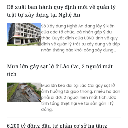
Đề xuất ban hành quy định mới về quản lý
trật tự xây dựng tại Nghệ An
Sở Xây dựng Nghệ An đang lấy ý kiến
của các tổ chức, cá nhân góp ý dự
thảo Quyết định của UBND tỉnh về quy
định về quản lý trật tự xây dựng và tiếp
nhận thông báo khởi công xây dựng
công trình trên địa bàn tỉnh Nghệ An
(thay thế Quyết định số 34/2020/QĐ-
Mưa lớn gây sạt lở ở Lào Cai, 2 người mất
UBND ngày 17/12/2020).
tích
Mưa lớn kéo dài tại Lào Cai gây sạt lở
ảnh hưởng tới giao thông, nhiều hộ dân
phải di đời, 2 người hiện mất tích. Ước
tính tổng thiệt hại về tài sản gần 1 tỷ
đồng.
6.200 tỷ đồng đầu tư phần cơ sở hạ tầng