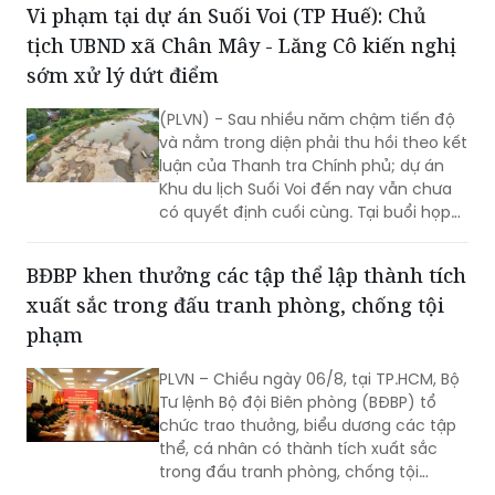
Vi phạm tại dự án Suối Voi (TP Huế): Chủ
địa phương 2 cấp, đề xuất các giải
tịch UBND xã Chân Mây - Lăng Cô kiến nghị
pháp nâng cao hiệu lực quản lý ATTP,
bảo vệ sức khỏe Nhân dân.
sớm xử lý dứt điểm
(PLVN) - Sau nhiều năm chậm tiến độ
và nằm trong diện phải thu hồi theo kết
luận của Thanh tra Chính phủ; dự án
Khu du lịch Suối Voi đến nay vẫn chưa
có quyết định cuối cùng. Tại buổi họp
báo thường kỳ tháng 7/2026 UBND TP
Huế tổ chức mới đây, cơ quan chức
BĐBP khen thưởng các tập thể lập thành tích
năng cho biết địa phương vẫn đang
xuất sắc trong đấu tranh phòng, chống tội
triển khai các bước xử lý tiếp theo theo
đúng quy định.
phạm
PLVN – Chiều ngày 06/8, tại TP.HCM, Bộ
Tư lệnh Bộ đội Biên phòng (BĐBP) tổ
chức trao thưởng, biểu dương các tập
thể, cá nhân có thành tích xuất sắc
trong đấu tranh phòng, chống tội
phạm, triệt phá thành công nhiều