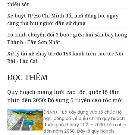
Kết luận thanh tra dự án sân bay Long Thành:
Thanh tra Chính phủ chỉ ra hàng loạt tồn tại,
thiếu sót
Xe buýt TP Hồ Chí Minh đổi mới đồng bộ, ngày
càng thu hút người dân sử dụng
Lộ trình chuyển đổi 3 bước giữa hai sân bay Long
Thành - Tân Sơn Nhất
Xử lý tài xế chạy tốc độ 156 km/h trên cao tốc Nội
Bài - Lào Cai
ĐỌC THÊM
Quy hoạch mạng lưới cao tốc, quốc lộ tầm
nhìn đến 2050: Bổ sung 5 tuyến cao tốc mới
(PLVN) - Bộ Xây dựng vừa tổ chức Hội