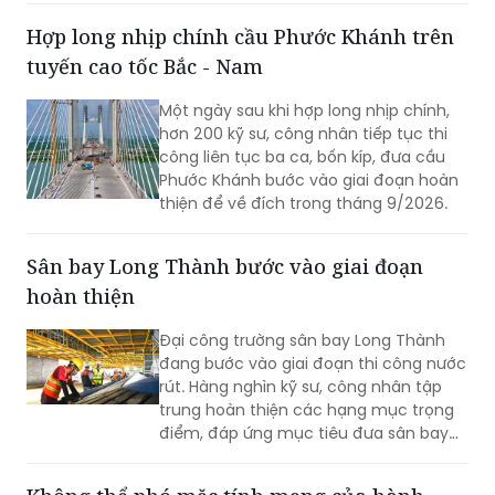
Công an tỉnh Lâm Đồng trong ngày 21
và 22/7 đã kịp thời đưa, hỗ trợ người
dân đến bệnh viện cấp cứu kịp thời.
Hợp long nhịp chính cầu Phước Khánh trên
tuyến cao tốc Bắc - Nam
Một ngày sau khi hợp long nhịp chính,
hơn 200 kỹ sư, công nhân tiếp tục thi
công liên tục ba ca, bốn kíp, đưa cầu
Phước Khánh bước vào giai đoạn hoàn
thiện để về đích trong tháng 9/2026.
Sân bay Long Thành bước vào giai đoạn
hoàn thiện
Đại công trường sân bay Long Thành
đang bước vào giai đoạn thi công nước
rút. Hàng nghìn kỹ sư, công nhân tập
trung hoàn thiện các hạng mục trọng