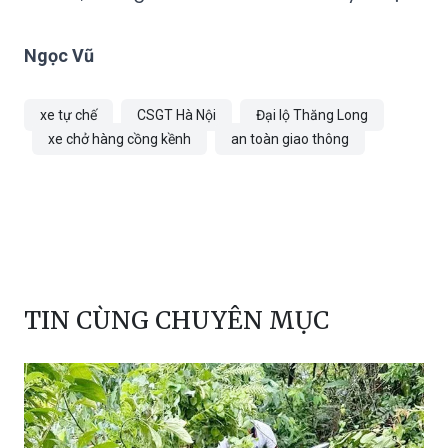
tuyên truyền người dân loại bỏ phương tiện
cũ nát, không bảo đảm tiêu chuẩn kỹ thuật.
Ngọc Vũ
xe tự chế
CSGT Hà Nội
Đại lộ Thăng Long
xe chở hàng cồng kềnh
an toàn giao thông
TIN CÙNG CHUYÊN MỤC