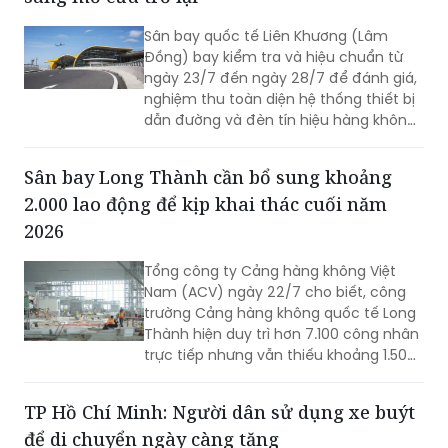
hiện và xử lý nhiều trường hợp vi phạm.
Sân bay Liên Khương bay hiệu chuẩn, sẵn
sàng mở cửa trở lại
Sân bay quốc tế Liên Khương (Lâm
Đồng) bay kiểm tra và hiệu chuẩn từ
ngày 23/7 đến ngày 28/7 để đánh giá,
nghiệm thu toàn diện hệ thống thiết bị
dẫn đường và đèn tín hiệu hàng không
mới được đầu tư cải tạo. Đợt bay hiệu
chuẩn này nhằm sẵn sàng cho việc sân
Sân bay Long Thành cần bổ sung khoảng
bay Liên Khương khai thác trở lại vào
2.000 lao động để kịp khai thác cuối năm
ngày 19/8.
2026
Tổng công ty Cảng hàng không Việt
Nam (ACV) ngày 22/7 cho biết, công
trường Cảng hàng không quốc tế Long
Thành hiện duy trì hơn 7.100 công nhân
trực tiếp nhưng vẫn thiếu khoảng 1.500
- 2.000 lao động tại một số gói thầu