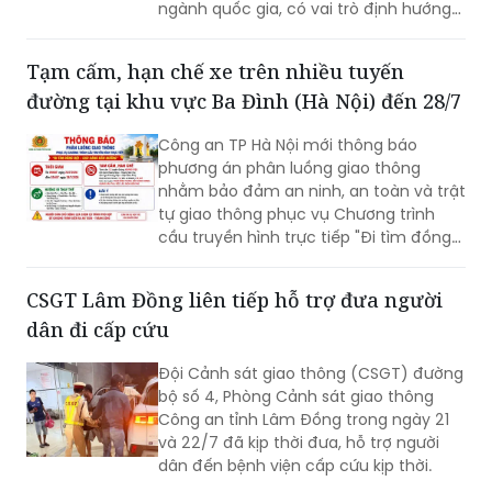
nghị công bố về điều chỉnh quy hoạch
đường bộ thời kỳ 2021 - 2030, tầm nhìn
đến năm 2050. Đây là quy hoạch
ngành quốc gia, có vai trò định hướng
phát triển hệ thống đường bộ trên
phạm vi cả nước; là cơ sở để quản lý,
Tạm cấm, hạn chế xe trên nhiều tuyến
huy động nguồn lực đầu tư, tăng
đường tại khu vực Ba Đình (Hà Nội) đến 28/7
cường liên kết vùng và kết nối các
trung tâm kinh tế, đô thị, cửa khẩu,
Công an TP Hà Nội mới thông báo
cảng biển, cảng hàng không cùng các
phương án phân luồng giao thông
đầu mối giao thông quan trọng.
nhằm bảo đảm an ninh, an toàn và trật
tự giao thông phục vụ Chương trình
cầu truyền hình trực tiếp "Đi tìm đồng
đội – Sao sáng dẫn đường", diễn ra lúc
20h ngày 26/7 tại Đài tưởng niệm các
CSGT Lâm Đồng liên tiếp hỗ trợ đưa người
Anh hùng liệt sĩ, phường Ba Đình.
dân đi cấp cứu
Đội Cảnh sát giao thông (CSGT) đường
bộ số 4, Phòng Cảnh sát giao thông