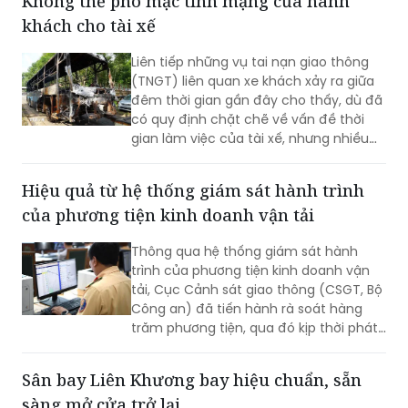
điểm, đáp ứng mục tiêu đưa sân bay
vào khai thác thương mại cuối năm
2026.
Không thể phó mặc tính mạng của hành
khách cho tài xế
Liên tiếp những vụ tai nạn giao thông
(TNGT) liên quan xe khách xảy ra giữa
đêm thời gian gần đây cho thấy, dù đã
có quy định chặt chẽ về vấn đề thời
gian làm việc của tài xế, nhưng nhiều
doanh nghiệp và người lái xe vẫn cố
tình vi phạm; gây ra những hậu quả
Hiệu quả từ hệ thống giám sát hành trình
thảm khốc.
của phương tiện kinh doanh vận tải
Thông qua hệ thống giám sát hành
trình của phương tiện kinh doanh vận
tải, Cục Cảnh sát giao thông (CSGT, Bộ
Công an) đã tiến hành rà soát hàng
trăm phương tiện, qua đó kịp thời phát