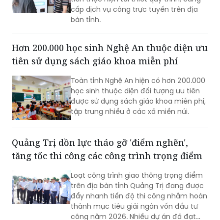
UBND tỉnh Nghệ An mới công bố Danh
mục thủ tục hành chính (TTHC) ưu
tiên thực hiện tái thiết quy trình, cung
cấp dịch vụ công trực tuyến trên địa
bàn tỉnh.
Hơn 200.000 học sinh Nghệ An thuộc diện ưu
tiên sử dụng sách giáo khoa miễn phí
Toàn tỉnh Nghệ An hiện có hơn 200.000
học sinh thuộc diện đối tượng ưu tiên
được sử dụng sách giáo khoa miễn phí,
tập trung nhiều ở các xã miền núi.
Quảng Trị dồn lực tháo gỡ 'điểm nghẽn',
tăng tốc thi công các công trình trọng điểm
Loạt công trình giao thông trọng điểm
trên địa bàn tỉnh Quảng Trị đang được