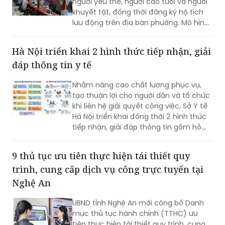
UBND phường Bến Cát, TP HCM tổ chức
hỗ trợ thủ tục hành chính tại nhà cho
người yếu thế, người cao tuổi và người
khuyết tật, đồng thời đăng ký hộ tịch
lưu động trên địa bàn phường. Mô hình
giúp giảm trở ngại đi lại và bảo đảm
quyền lợi pháp lý cho người dân.
Hà Nội triển khai 2 hình thức tiếp nhận, giải
đáp thông tin y tế
Nhằm nâng cao chất lượng phục vụ,
tạo thuận lợi cho người dân và tổ chức
khi liên hệ giải quyết công việc, Sở Y tế
Hà Nội triển khai đồng thời 2 hình thức
tiếp nhận, giải đáp thông tin gồm hỗ
trợ qua các số điện thoại công khai và
tiếp đón trực tiếp tại trụ sở.
9 thủ tục ưu tiên thực hiện tái thiết quy
trình, cung cấp dịch vụ công trực tuyến tại
Nghệ An