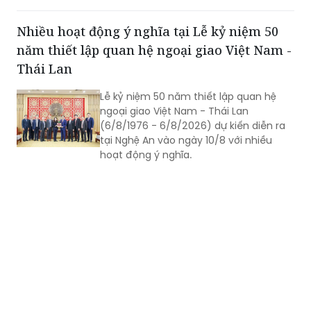
Khu dân cư Tứ Hạ - Hương Văn (phường
dân.
Hương Trà, TP Huế) do Liên danh Công
ty Cổ phần Regal Group và Công ty Cổ
phần Tập đoàn Đất Xanh làm chủ đầu
tư.
Nhiều hoạt động ý nghĩa tại Lễ kỷ niệm 50
năm thiết lập quan hệ ngoại giao Việt Nam -
Thái Lan
Lễ kỷ niệm 50 năm thiết lập quan hệ
ngoại giao Việt Nam - Thái Lan
(6/8/1976 - 6/8/2026) dự kiến diễn ra
tại Nghệ An vào ngày 10/8 với nhiều
hoạt động ý nghĩa.