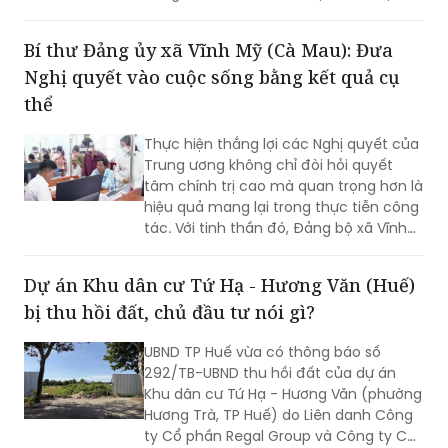
đẩy nhanh tiến độ thi công nhằm hoàn
thành mục tiêu giải ngân vốn đầu tư
công năm 2026. Nhiều dự án đã đạt
khối lượng thi công lớn, một số công
trình cơ bản hoàn thành, song công tác
Bí thư Đảng ủy xã Vĩnh Mỹ (Cà Mau): Đưa
giải phóng mặt bằng vẫn là "nút thắt"
Nghị quyết vào cuộc sống bằng kết quả cụ
cần sớm tháo gỡ để bảo đảm tiến độ
chung.
thể
Thực hiện thắng lợi các Nghị quyết của
Trung ương không chỉ đòi hỏi quyết
tâm chính trị cao mà quan trọng hơn là
hiệu quả mang lại trong thực tiễn công
tác. Với tinh thần đó, Đảng bộ xã Vĩnh
Mỹ xác định lấy chất lượng thực thi làm
thước đo năng lực lãnh đạo, xây dựng
Dự án Khu dân cư Tứ Hạ - Hương Văn (Huế)
đội ngũ cán bộ đủ phẩm chất, năng
bị thu hồi đất, chủ đầu tư nói gì?
lực, trách nhiệm, đưa các chủ trương
của Đảng đi vào cuộc sống. Từ đó tạo
UBND TP Huế vừa có thông báo số
chuyển biến rõ nét trong phát triển kinh
292/TB-UBND thu hồi đất của dự án
tế - xã hội và nâng cao đời sống Nhân