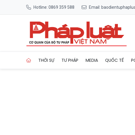
Hotline: 0869 359 588
Email: baodientuphapl
Trang chủ Hà Nội tạm cấm, 
THỜI SỰ
TƯ PHÁP
MEDIA
QUỐC TẾ
P