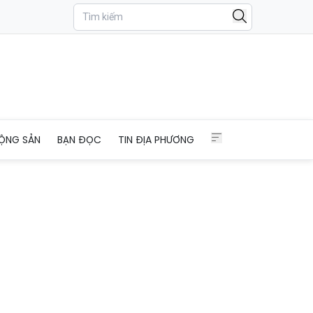
ỘNG SẢN
BẠN ĐỌC
TIN ĐỊA PHƯƠNG