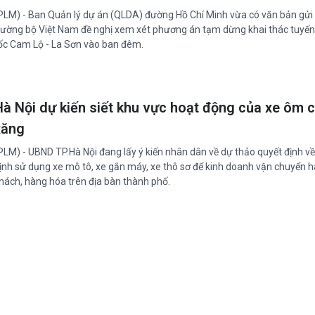
PLM) - Ban Quản lý dự án (QLDA) đường Hồ Chí Minh vừa có văn bản gửi
ường bộ Việt Nam đề nghị xem xét phương án tạm dừng khai thác tuyến
ốc Cam Lộ - La Sơn vào ban đêm.
Hà Nội dự kiến siết khu vực hoạt động của xe ôm 
xăng
PLM) - UBND TP.Hà Nội đang lấy ý kiến nhân dân về dự thảo quyết định v
ịnh sử dụng xe mô tô, xe gắn máy, xe thô sơ để kinh doanh vận chuyển 
hách, hàng hóa trên địa bàn thành phố.