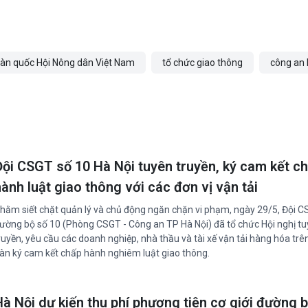
toàn quốc Hội Nông dân Việt Nam
tổ chức giao thông
công an 
Đội CSGT số 10 Hà Nội tuyên truyền, ký cam kết c
ành luật giao thông với các đơn vị vận tải
hằm siết chặt quản lý và chủ động ngăn chặn vi phạm, ngày 29/5, Đội 
ường bộ số 10 (Phòng CSGT - Công an TP Hà Nội) đã tổ chức Hội nghị t
ruyền, yêu cầu các doanh nghiệp, nhà thầu và tài xế vận tải hàng hóa trê
àn ký cam kết chấp hành nghiêm luật giao thông.
Hà Nội dự kiến thu phí phương tiện cơ giới đường 