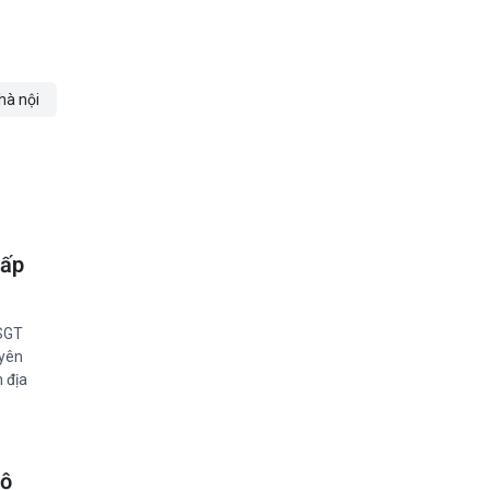
hà nội
hấp
CSGT
uyên
n địa
bộ