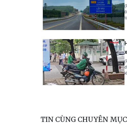
(
Đ
t
(
đ
k
TIN CÙNG CHUYÊN MỤC