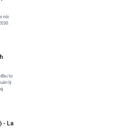
o nội
2030.
nh
 đầu tư
uản lý
ng
 - La