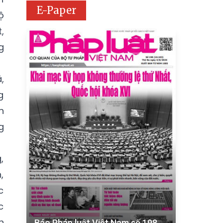
E-Paper
ộ
,
g
,
g
n
g
,
,
c
c
h
Báo Pháp luật Việt Nam số 198