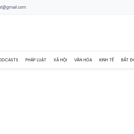
uat@gmail.com
hạn chế phương tiện phục vụ Đại hội Hội Nông dân Việt Nam
ODCASTS
PHÁP LUẬT
XÃ HỘI
VĂN HÓA
KINH TẾ
BẤT Đ