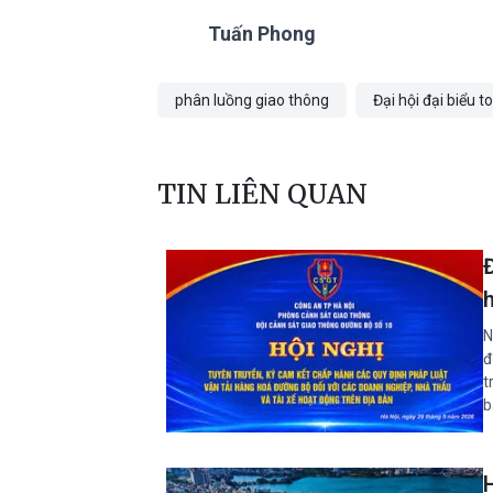
Tuấn Phong
phân luồng giao thông
Đại hội đại biểu 
TIN LIÊN QUAN
h
N
đ
t
b