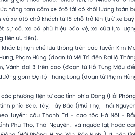
hức năng tạm cấm xe ôtô tải có khối lượng toàn b
ên và xe ôtô chở khách từ 16 chỗ trở lên (trừ xe buýt
ết sự cố, xe có phù hiệu bảo vệ, xe của lực lượn
tiện ưu tiên).
n khác bị hạn chế lưu thông trên các tuyến Kim Mã
Hưng, Phạm Hùng (đoạn từ Mễ Trì đến Đại lộ Thăn
m, Vành đai 3 trên cao (đoạn từ Hồ Tùng Mậu đế
, đường gom Đại lộ Thăng Long (đoạn từ Phạm Hùn
các phương tiện từ các tỉnh phía Đông (Hải Phòng
tỉnh phía Bắc, Tây, Tây Bắc (Phú Thọ, Thái Nguyên
eo tuyến: cầu Thanh Trì - cao tốc Hà Nội - Bắ
 tỉnh Phú Thọ, Thái Nguyên… và ngược lại; hoặc cá
 Đông (Hải Phòng, Hưng Yên, Bắc Ninh…) đi các tỉn