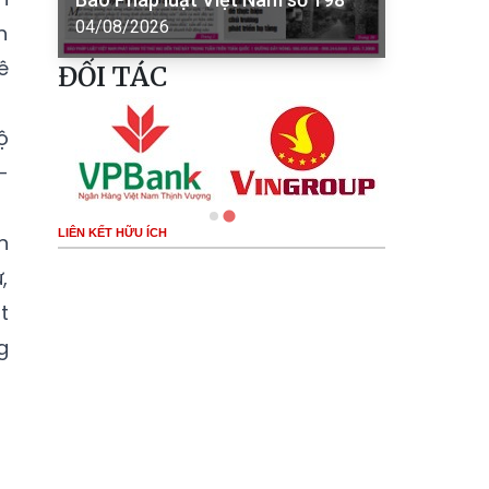
04/08/2026
h
ê
ĐỐI TÁC
ộ
-
LIÊN KẾT HỮU ÍCH
n
,
t
g