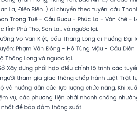
Sơn La, Điện Biên…) di chuyển theo tuyến: cầu Than
Phan Trọng Tuệ - Cầu Bươu - Phúc La - Văn Khê - L
c tỉnh Phú Thọ, Sơn La… và ngược lại.
ường Võ Văn Kiệt, cầu Thăng Long đi hướng Đại l
tuyến: Phạm Văn Đồng - Hồ Tùng Mậu - Cầu Diễn 
 lộ Thăng Long và ngược lại.
Sở Xây dựng phối hợp điều chỉnh lộ trình các tuyế
 người tham gia giao thông chấp hành Luật Trật tự
ộ và hướng dẫn của lực lượng chức năng. Khi xuấ
hiệm vụ, các phương tiện phải nhanh chóng nhườn
 nhất để bảo đảm thông suốt.