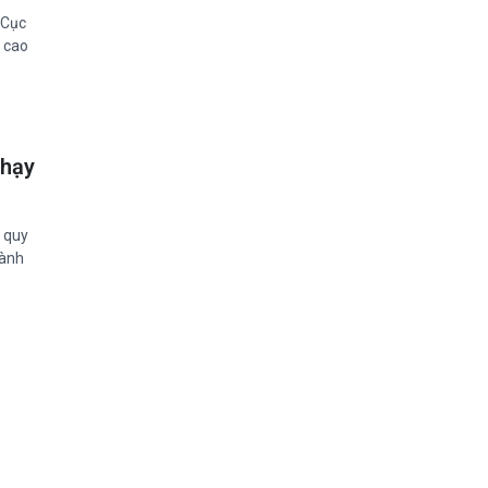
 Cục
 cao
chạy
ề quy
hành