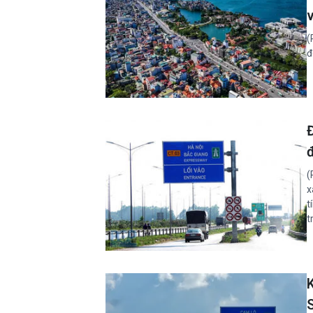
(
đ
(
x
t
t