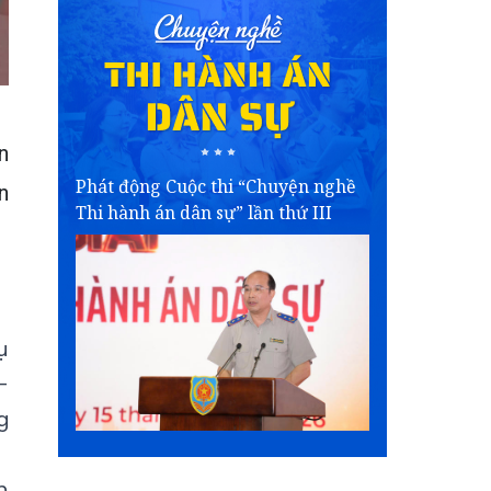
n
Phát động Cuộc thi “Chuyện nghề
n
Thi hành án dân sự” lần thứ III
ụ
-
g
h