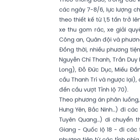
các ngày 7-8/6, lực lượng c
theo thiết kế từ 1,5 tấn trở l
xe thu gom rác, xe giải quy
Công an, Quân đội và phương 
Đồng thời, nhiều phương tiệ
Nguyễn Chí Thanh, Trần Duy 
Long), Đỗ Đức Dục, Miếu Đầ
cầu Thanh Trì và ngược lại)
đến cầu vượt Tỉnh lộ 70).
Theo phương án phân luồng, 
Hưng Yên, Bắc Ninh…) đi các 
Tuyên Quang…) di chuyển th
Giang - Quốc lộ 18 - đi các
phương tiện từ các tỉnh phía