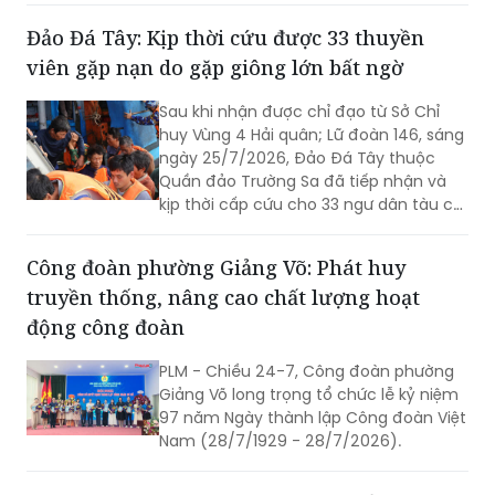
niệm 79 năm Ngày Thương binh - Liệt sĩ
Đảo Đá Tây: Kịp thời cứu được 33 thuyền
(27/7/1947 - 27/7/2026). Hoạt động
viên gặp nạn do gặp giông lớn bất ngờ
nhằm tri ân những người đã anh dũng
hy sinh vì độc lập, tự do của Tổ quốc,
Sau khi nhận được chỉ đạo từ Sở Chỉ
đồng thời khơi dậy tinh thần yêu nước
huy Vùng 4 Hải quân; Lữ đoàn 146, sáng
của các thế hệ hôm nay.
ngày 25/7/2026, Đảo Đá Tây thuộc
Quần đảo Trường Sa đã tiếp nhận và
kịp thời cấp cứu cho 33 ngư dân tàu cá
Quảng Ngãi bị nạn trên biển do gặp
giông lớn bất ngờ.
Công đoàn phường Giảng Võ: Phát huy
truyền thống, nâng cao chất lượng hoạt
động công đoàn
PLM - Chiều 24-7, Công đoàn phường
Giảng Võ long trọng tổ chức lễ kỷ niệm
97 năm Ngày thành lập Công đoàn Việt
Nam (28/7/1929 - 28/7/2026).