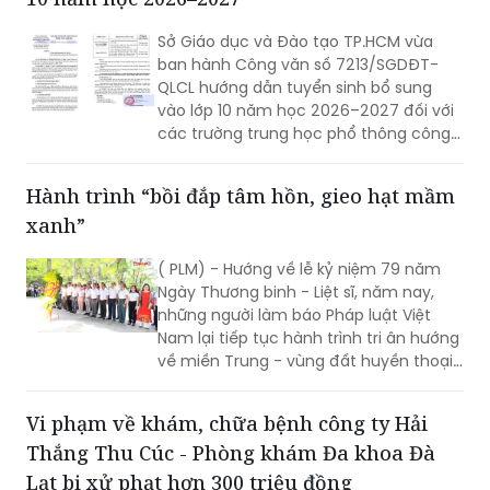
ngờ nhằm hạn chế nguy cơ lây lan và
Sở Giáo dục và Đào tạo TP.HCM vừa
các biến chứng có thể xảy ra.
ban hành Công văn số 7213/SGDĐT-
QLCL hướng dẫn tuyển sinh bổ sung
vào lớp 10 năm học 2026–2027 đối với
các trường trung học phổ thông công
lập còn thiếu chỉ tiêu, nhằm tạo thêm
cơ hội học tập cho học sinh sau kỳ thi
Hành trình “bồi đắp tâm hồn, gieo hạt mầm
tuyển sinh vừa qua.
xanh”
( PLM) - Hướng về lễ kỷ niệm 79 năm
Ngày Thương binh - Liệt sĩ, năm nay,
những người làm báo Pháp luật Việt
Nam lại tiếp tục hành trình tri ân hướng
về miền Trung - vùng đất huyền thoại
với biết bao người con ưu tú đã không
tiếc thân mình, hiến dâng tuổi thanh
Vi phạm về khám, chữa bệnh công ty Hải
xuân cho độc lập, tự do của Tổ quốc.
Thắng Thu Cúc - Phòng khám Đa khoa Đà
Lạt bị xử phạt hơn 300 triệu đồng