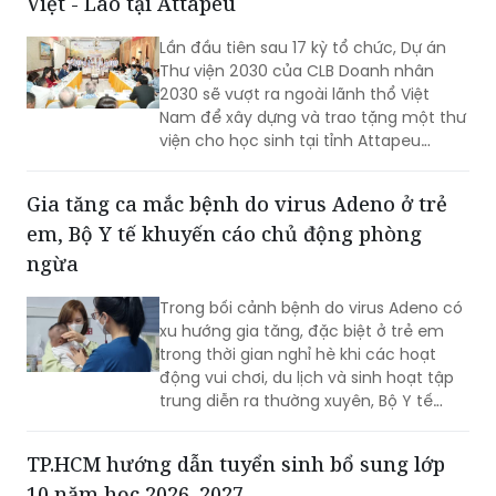
Việt - Lào tại Attapeu
Lần đầu tiên sau 17 kỳ tổ chức, Dự án
Thư viện 2030 của CLB Doanh nhân
2030 sẽ vượt ra ngoài lãnh thổ Việt
Nam để xây dựng và trao tặng một thư
viện cho học sinh tại tỉnh Attapeu
(Lào), góp phần lan tỏa tri thức, gìn giữ
tiếng Việt và vun đắp tình hữu nghị đặc
Gia tăng ca mắc bệnh do virus Adeno ở trẻ
biệt Việt Nam - Lào.
em, Bộ Y tế khuyến cáo chủ động phòng
ngừa
Trong bối cảnh bệnh do virus Adeno có
xu hướng gia tăng, đặc biệt ở trẻ em
trong thời gian nghỉ hè khi các hoạt
động vui chơi, du lịch và sinh hoạt tập
trung diễn ra thường xuyên, Bộ Y tế
khuyến cáo người dân không chủ quan,
chủ động thực hiện các biện pháp
TP.HCM hướng dẫn tuyển sinh bổ sung lớp
phòng bệnh, theo dõi sức khỏe và đến
10 năm học 2026–2027
cơ sở y tế kịp thời khi có dấu hiệu nghi