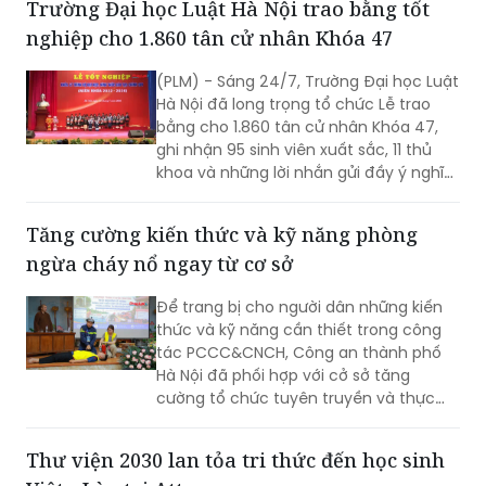
Trường Đại học Luật Hà Nội trao bằng tốt
nghiệp cho 1.860 tân cử nhân Khóa 47
(PLM) - Sáng 24/7, Trường Đại học Luật
Hà Nội đã long trọng tổ chức Lễ trao
bằng cho 1.860 tân cử nhân Khóa 47,
ghi nhận 95 sinh viên xuất sắc, 11 thủ
khoa và những lời nhắn gửi đầy ý nghĩa
từ Thứ trưởng Bộ Tư pháp Đặng Hoàng
Oanh.
Tăng cường kiến thức và kỹ năng phòng
ngừa cháy nổ ngay từ cơ sở
Để trang bị cho người dân những kiến
thức và kỹ năng cần thiết trong công
tác PCCC&CNCH, Công an thành phố
Hà Nội đã phối hợp với cở sở tăng
cường tổ chức tuyên truyền và thực
hành chữa cháy, cứu nạn.
Thư viện 2030 lan tỏa tri thức đến học sinh