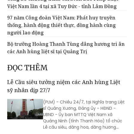
Việt Nam lần 4 tại xã Tuy Đức - tỉnh Lâm Đồng
​97 năm Công đoàn Việt Nam: Phát huy truyền
thống, hành động thiết thực, đồng hành cùng
người lao động
Bộ trưởng Hoàng Thanh Tùng dâng hương tri ân
các Anh hùng liệt sĩ tại Quảng Trị
ĐỌC THÊM
Lễ Cầu siêu tưởng niệm các Anh hùng Liệt
sỹ nhân dịp 27/7
(PLM) - Chiều 24/7, tại Nghĩa trang Liệt
sĩ Quảng Xương, Đảng ủy - HĐND -
UBND - Ủy ban MTTQ Việt Nam xã
Quảng Ninh (tỉnh Thanh Hóa) tổ chức
Lễ cầu siêu, dâng hoa, dâng hương
tưởng niệm các Anh hùng liệt sĩ nhân kỷ