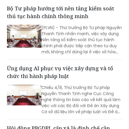
Bộ Tư pháp hướng tới nền tảng kiểm soát
thủ tục hành chính thông minh
(PLVN) - Thứ trưởng Bộ Tư pháp Nguyễn
Thanh Tịnh nhấn mạnh, việc xây dựng
Nền tảng số kiểm soát thủ tục hành
chính phải được tiếp cận theo tư duy
mới, không chỉ dừng lại ở việc số hóa
các quy trình, biểu mẫu hay thay thế
một số thao tác thủ công bằng công
Ứng dụng AI phục vụ việc xây dựng và tổ
nghệ, mà phải hướng tới xây dựng một
chức thi hành pháp luật
nền tảng thực sự thông minh, chủ
động, dựa trên dữ liệu và tạo ra giá trị
Chiều 4/8, Thứ trưởng Bộ Tư pháp
gia tăng cho công tác quản lý nhà
Nguyễn Thanh Tịnh nghe Cục Công
nước.
nghệ thông tin báo cáo về kết quả làm
việc với các Bộ đối với Đề án Xây dựng
Cơ sở dữ liệu lớn về pháp luật và Đề án
Ứng dụng trí tuệ nhân tạo trong xây
dựng và tổ chức thi hành pháp luật
Hội đồng PBGDPL cấp xã là định chế cần