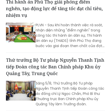
Thi hành án Phú Thọ giải phóng điểm
nghẽn, tạo động lực để tăng tốc đạt chỉ tiêu,
nhiệm vụ
PLVN - Sau khi hoàn thành việc rà soát,
nhận diện những "điểm nghẽn" trong
công tác thi hành án dân sự, Thi hành
án dân sự (THADS) tỉnh Phú Thọ đang
bước vào giai đoạn then chốt của đợt
cao điểm với trọng tâm giải phóng
điểm nghẽn, khơi thông tiến độ và tạo
Thứ trưởng Bộ Tư pháp Nguyễn Thanh Tịnh
động lực để tăng tốc hoàn thành các
tiếp Đoàn công tác Ban Chính pháp Khu ủy
chỉ tiêu, nhiệm vụ năm 2026.
Quảng Tây, Trung Quốc
Sáng 5/8, Thứ trưởng Bộ Tư pháp
Nguyễn Thanh Tịnh tiếp Đoàn công tác
do đồng chí Lý Ngọc Chấn, Phó Bí thư
Thường trực Ban Chính pháp Khu ủy
Quảng Tây làm Trưởng đoàn.