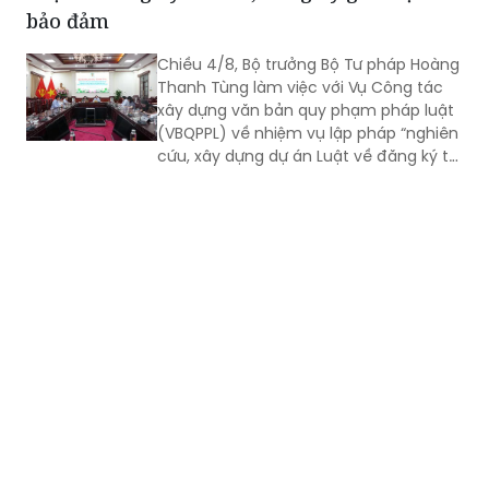
bảo đảm
Chiều 4/8, Bộ trưởng Bộ Tư pháp Hoàng
Thanh Tùng làm việc với Vụ Công tác
xây dựng văn bản quy phạm pháp luật
(VBQPPL) về nhiệm vụ lập pháp “nghiên
cứu, xây dựng dự án Luật về đăng ký tài
sản” và “rà soát, sửa đổi Luật Đăng ký
giao dịch bảo đảm”. Cùng dự có Thứ
trưởng Đặng Hoàng Oanh.