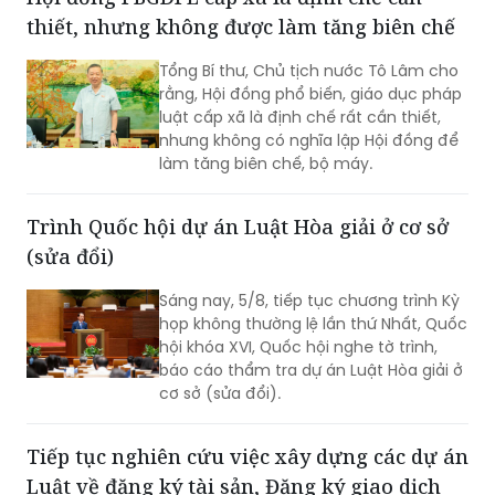
trình Thủ tướng Chính phủ.
thiết, nhưng không được làm tăng biên chế
Tổng Bí thư, Chủ tịch nước Tô Lâm cho
rằng, Hội đồng phổ biến, giáo dục pháp
luật cấp xã là định chế rất cần thiết,
nhưng không có nghĩa lập Hội đồng để
làm tăng biên chế, bộ máy.
Trình Quốc hội dự án Luật Hòa giải ở cơ sở
(sửa đổi)
Sáng nay, 5/8, tiếp tục chương trình Kỳ
họp không thường lệ lần thứ Nhất, Quốc
hội khóa XVI, Quốc hội nghe tờ trình,
báo cáo thẩm tra dự án Luật Hòa giải ở
cơ sở (sửa đổi).
Tiếp tục nghiên cứu việc xây dựng các dự án
Luật về đăng ký tài sản, Đăng ký giao dịch