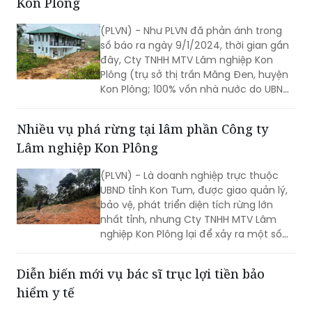
số báo ra ngày 9/1/2024, thời gian gần
đây, Cty TNHH MTV Lâm nghiệp Kon
Plông (trụ sở thị trấn Măng Đen, huyện
Kon Plông; 100% vốn nhà nước do UBND
tỉnh Kon Tum làm đại diện chủ sở hữu)
đã để xảy ra một số vụ phá rừng trên
Nhiều vụ phá rừng tại lâm phần Công ty
lâm phần của Cty; như tại tiểu khu 388,
Lâm nghiệp Kon Plông
xã Đắk Ring; tiểu khu 400, xã Măng Bút.
(PLVN) - Là doanh nghiệp trực thuộc
UBND tỉnh Kon Tum, được giao quản lý,
bảo vệ, phát triển diện tích rừng lớn
nhất tỉnh, nhưng Cty TNHH MTV Lâm
nghiệp Kon Plông lại để xảy ra một số
vụ phá rừng trên lâm phần mình quản
lý.
Diễn biến mới vụ bác sĩ trục lợi tiền bảo
hiểm y tế
(PLVN) - Ngày 17/12, Công an tỉnh Lâm
Đồng thông tin chính thức về vụ bác sĩ