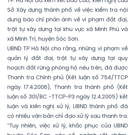
dung báo chí phản ánh về vi phạm đất đai,
trật tự xây dựng tại khu vực xã Minh Phú và
xã Minh Trí, huyện Sóc Sơn.
UBND TP Hà Nội cho rằng, những vi phạm về
quản lý đất đai, trật tự xây dựng tại quy
hoạch đất rừng phòng hộ nêu trên, đã được
Thanh tra Chính phủ (Kết luận số 754/TTCP
ngày 17.4.2006), Thanh tra thành phố (Kết
luận số 301/BC -TTCP-P3 ngày 12.4.2005) kết
luận và kiến nghị xử lý, UBND thành phố đã
có nhiều văn bản chỉ đạo xử lý sau thanh tra.
“Tuy nhiên, việc xử lý, khắc phục của UBND
huyện Sóc Sơn, các sở, ngành rất chậm,
chưa triệt để và tiếp tục để xảy ra các vi