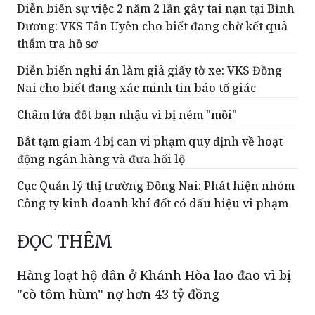
thẩm tra hồ sơ
Diễn biến nghi án làm giả giấy tờ xe: VKS Đồng
Nai cho biết đang xác minh tin báo tố giác
Châm lửa đốt bạn nhậu vì bị ném "mồi"
Bắt tạm giam 4 bị can vi phạm quy định về hoạt
động ngân hàng và đưa hối lộ
Cục Quản lý thị trường Đồng Nai: Phát hiện nhóm
Công ty kinh doanh khí đốt có dấu hiệu vi phạm
ĐỌC THÊM
Hàng loạt hộ dân ở Khánh Hòa lao đao vì bị
"cò tôm hùm" nợ hơn 43 tỷ đồng
(PLVN) - Nhiều người nuôi tôm hùm tại
TP Cam Ranh (Khánh Hòa) điêu đứng vì
bị “cò tôm hùm” nợ hơn 43 tỷ đồng