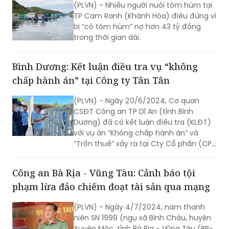
trong thời gian dài.
Bình Dương: Kết luận điều tra vụ “không
chấp hành án” tại Công ty Tân Tân
(PLVN) - Ngày 20/6/2024, Cơ quan
CSĐT Công an TP Dĩ An (tỉnh Bình
Dương) đã có kết luận điều tra (KLĐT)
với vụ án “Không chấp hành án” và
“Trốn thuế” xảy ra tại Cty Cổ phần (CP)
Tân Tân (chuyên sản xuất đậu phộng,
trụ sở số 32C, khu phố Nội Hóa 1, phường
Công an Bà Rịa - Vũng Tàu: Cảnh báo tội
Bình An).
phạm lừa đảo chiếm đoạt tài sản qua mạng
(PLVN) - Ngày 4/7/2024, nam thanh
niên SN 1999 (ngụ xã Bình Châu, huyện
Xuyên Mộc, tỉnh Bà Rịa - Vũng Tàu (BR-
VT)) đến Phòng an ninh mạng và
phòng, chống tội phạm sử dụng công