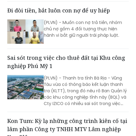
(PLVN) - Muốn con nợ trả tiền, nhóm
chủ nợ gồm 4 đối tượng thực hiện
hành vi bắt giữ người trái pháp luật.
Sai sót trong việc cho thuê đất tại Khu công
nghiệp Phú Mỹ 1
(PLVN) - Thanh tra tỉnh Bà Rịa - Vũng
Tàu vừa có thông báo kết luận thanh
tra (KLTT), trong đó nêu rõ Ban Quản lý
các khu công nghiệp tỉnh này (BQL) và
Cty IZICO có nhiều sai sót trong việc
cho thuê lại khu đất 21ha trong Khu
công nghiệp (KCN) Phú Mỹ 1.
Kon Tum: Kỳ lạ những công trình kiên cố tại
lâm phần Công ty TNHH MTV Lâm nghiệp
Kon Plông
(PLVN) - Như PLVN đã phản ánh trong