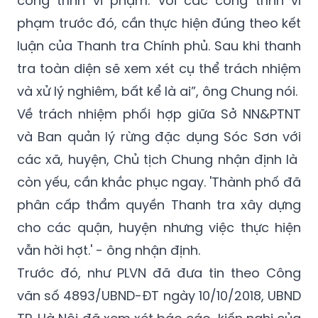
luận của Thanh tra Chính phủ. Sau khi thanh
tra toàn diện sẽ xem xét cụ thể trách nhiệm
và xử lý nghiêm, bất kể là ai”, ông Chung nói.
Về trách nhiệm phối hợp giữa Sở NN&PTNT
và Ban quản lý rừng đặc dụng Sóc Sơn với
các xã, huyện, Chủ tịch Chung nhận định là
còn yếu, cần khắc phục ngay. 'Thành phố đã
phân cấp thẩm quyền Thanh tra xây dựng
cho các quận, huyện nhưng việc thực hiện
vẫn hời hợt.' - ông nhận định.
Trước đó, như PLVN đã đưa tin theo Công
văn số 4893/UBND-ĐT ngày 10/10/2018, UBND
TP. Hà Nội đã xem xét báo cáo, kiến nghị của
Sở Xây dựng thành phố về việc kiểm tra nội