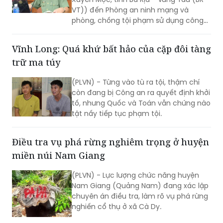
nghệ cao (ANM) Công an BR-VT trình
báo về việc bị lừa đảo chiếm đoạt tiền
Vĩnh Long: Quá khứ bất hảo của cặp đôi tàng
khi tham gia nhóm "Đầu tư sinh lời".
trữ ma túy
(PLVN) - Từng vào tù ra tội, thậm chí
còn đang bị Công an ra quyết định khởi
tố, nhưng Quốc và Toán vẫn chứng nào
tật nấy tiếp tục phạm tội.
Điều tra vụ phá rừng nghiêm trọng ở huyện
miền núi Nam Giang
(PLVN) - Lực lượng chức năng huyện
Nam Giang (Quảng Nam) đang xác lập
chuyên án điều tra, làm rõ vụ phá rừng
nghiến cổ thụ ở xã Cà Dy.
Đi đòi tiền, bắt luôn con nợ để uy hiếp