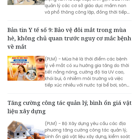
tục đầu tư phát triển mạng lưới trường
lớp.
Bản tin Y tế số 9: Bảo vệ đôi mắt trong mùa
hè, không chủ quan trước nguy cơ mắc bệnh
về mắt
(PLM) - Mùa hè là thời điểm các bệnh
lý về mắt có xu hướng gia tăng do thời
tiết nắng nóng, cường độ tia UV cao,
khói bụi, ô nhiễm môi trường và việc
tiếp xúc nhiều với nước tại bể bơi, sông,
biển. Bên cạnh đó, thói quen sử dụng
điều hòa trong thời gian dài hoặc làm
Tăng cường công tác quản lý, bình ổn giá vật
việc liên tục với các thiết bị điện tử
liệu xây dựng
cũng có thể ảnh hưởng đến sức khỏe
đôi mắt.
(PLM) - Bộ Xây dựng yêu cầu các địa
phương tăng cường công tác quản lý,
bình ổn giá vật liệu xây dựng, kiểm soát
giá vật liệu xây dựng, nhất là các vật
liệu chủ chốt như thép, xi măng, cát,