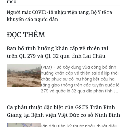
khuyến cáo người dân
ĐỌC THÊM
Ban bố tình huống khẩn cấp về thiên tai
trên QL 279 và QL 32 qua tỉnh Lai Châu
(PLM) - Bộ Xây dựng vừa công bố tình
huống khẩn cấp về thiên tai để kịp thời
khắc phục sự cố, hư hỏng kết cấu hạ
tầng giao thông trên các tuyến quốc lộ
279 và quốc lộ 32 qua địa phận tỉnh Lai
Châu.
Ca phẫu thuật đặc biệt của GS.TS Trần Bình
Giang tại Bệnh viện Việt Đức cơ sở Ninh Bình
Lần đầu tiên, kỹ thuật phẫu thuật điều
trị thừa cân béo phì được triển khai tại
Bệnh viện Hữu nghị Việt Đức cơ sở Ninh