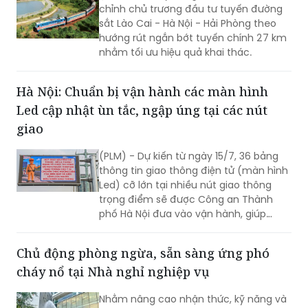
hướng rút ngắn bớt tuyến chính 27 km
nhằm tối ưu hiệu quả khai thác.
Hà Nội: Chuẩn bị vận hành các màn hình
Led cập nhật ùn tắc, ngập úng tại các nút
giao
(PLM) - Dự kiến từ ngày 15/7, 36 bảng
thông tin giao thông điện tử (màn hình
Led) cỡ lớn tại nhiều nút giao thông
trọng điểm sẽ được Công an Thành
phố Hà Nội đưa vào vận hành, giúp
người dân cập nhật tình trạng ùn tắc,
ngập úng theo thời gian thực.
Chủ động phòng ngừa, sẵn sàng ứng phó
cháy nổ tại Nhà nghỉ nghiệp vụ
Nhằm nâng cao nhận thức, kỹ năng và
khả năng xử lý tình huống cháy, nổ
ngay từ cơ sở, Đội Chữa cháy và Cứu
nạn, cứu hộ khu vực số 14 (Phòng Cảnh