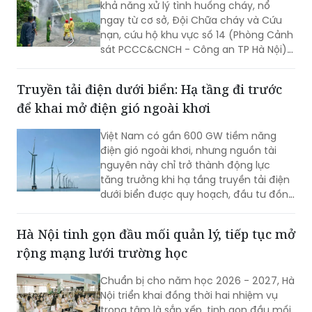
sát PCCC&CNCH - Công an TP Hà Nội)
đã phối hợp tổ chức tuyên truyền,
huấn luyện và thực tập phương án
Truyền tải điện dưới biển: Hạ tầng đi trước
chữa cháy, cứu nạn, cứu hộ tại Nhà
để khai mở điện gió ngoài khơi
nghỉ nghiệp vụ, giúp cán bộ, nhân viên
nâng cao năng lực ứng phó với các tình
Việt Nam có gần 600 GW tiềm năng
huống khẩn cấp.
điện gió ngoài khơi, nhưng nguồn tài
nguyên này chỉ trở thành động lực
tăng trưởng khi hạ tầng truyền tải điện
dưới biển được quy hoạch, đầu tư đồng
bộ và đi trước một bước.
Hà Nội tinh gọn đầu mối quản lý, tiếp tục mở
rộng mạng lưới trường học
Chuẩn bị cho năm học 2026 - 2027, Hà
Nội triển khai đồng thời hai nhiệm vụ
trọng tâm là sắp xếp, tinh gọn đầu mối
quản lý các cơ sở giáo dục mầm non
và phổ thông công lập, đồng thời tiếp