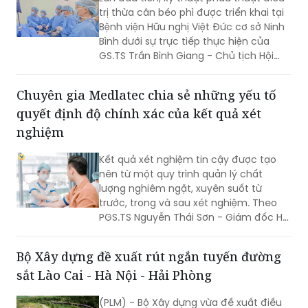
Bình dưới sự trực tiếp thực hiện của
GS.TS Trần Bình Giang - Chủ tịch Hội
Ngoại khoa và Phẫu thuật Nội soi Việt
Nam cùng ê-kíp chuyên gia hàng đầu
Chuyên gia Medlatec chia sẻ những yếu tố
trong lĩnh vực phẫu thuật nội soi và
quyết định độ chính xác của kết quả xét
điều trị béo phì. Đây là bước tiến quan
trọng trong việc đưa các kỹ thuật ngoại
nghiệm
khoa chuyên sâu của Bệnh viện Hữu
nghị Việt Đức đến gần hơn với người
Kết quả xét nghiệm tin cậy được tạo
dân Ninh Bình và các tỉnh lân cận, giúp
nên từ một quy trình quản lý chất
người bệnh được tiếp cận dịch vụ y tế
lượng nghiêm ngặt, xuyên suốt từ
chất lượng cao ngay tại địa phương.
trước, trong và sau xét nghiệm. Theo
PGS.TS Nguyễn Thái Sơn - Giám đốc Hệ
thống Xét nghiệm MEDLATEC, chỉ khi
mỗi công đoạn đều được thực hiện
Bộ Xây dựng đề xuất rút ngắn tuyến đường
đúng quy trình và kiểm soát chặt chẽ,
sắt Lào Cai - Hà Nội - Hải Phòng
kết quả xét nghiệm mới thực sự có giá
trị trong phát hiện bệnh, hỗ trợ chẩn
(PLM) - Bộ Xây dựng vừa đề xuất điều
đoán và theo dõi hiệu quả điều trị.
chỉnh chủ trương đầu tư tuyến đường
sắt Lào Cai - Hà Nội - Hải Phòng theo